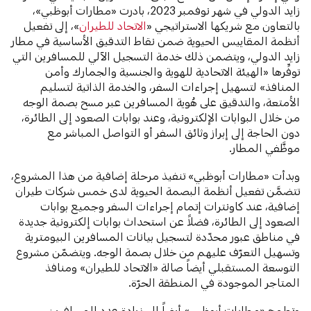
زايد الدولي في شهر نوفمبر 2023، بادرت «مطارات أبوظبي»،
بالتعاون مع شريكها الاستراتيجي «
الاتحاد للطيران
»، إلى تفعيل
أنظمة المقاييس الحيوية ضمن نقاط التدقيق الأساسية في مطار
زايد الدولي، ويتضمن ذلك خدمة التسجيل الآلي للمسافرين التي
توفِّرها «الهيئة الاتحادية للهوية والجنسية والجمارك وأمن
المنافذ» لتسهيل إجراءات السفر، والخدمة الذاتية لتسليم
الأمتعة، والتدقيق على هُوية المسافرين عبر مسح بصمة الوجه
من خلال البوابات الإلكترونية، وعند بوابات الصعود إلى الطائرة،
دون الحاجة إلى إبراز وثائق السفر أو التواصل المباشر مع
موظَّفي المطار.
وبدأت «مطارات أبوظبي» تنفيذ مرحلة إضافية من هذا المشروع،
تتضمَّن تفعيل أنظمة البصمة الحيوية لدى خمس شركات طيران
إضافية، عند كاونترات إتمام إجراءات السفر وجميع بوابات
الصعود إلى الطائرة، فضلاً عن استحداث بوابات إلكترونية جديدة
في مناطق عبور محدّدة لتسجيل بيانات المسافرين البيومترية
وتسهيل التعرّف عليهم من خلال بصمة الوجه. ويتضمّن مشروع
التوسعة المستقبلي أيضاً صالة «الاتحاد للطيران» ومنافذ
المتاجر الموجودة في المنطقة الحرّة.
وتطمح «مطارات أبوظبي» أيضاً إلى زيادة عدد المسافرين