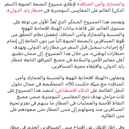
والجمارك وأمن المنافذ
» لإطلاق مشروع البصمة الحيوية (السفر
الذكي) القائم على المقاييس البيومترية في «
مطار زايد الدولي
».
ويعتمد هذا المشروع المبتكَر، الذي يُعدُّ الأول من نوعه على
مستوى العالم، على قاعدة بيانات الهيئة الاتحادية للهوية
والجنسية والجمارك وأمن المنافذ، لتفعيل نظام التحقُّق من
هُوية المسافرين بالبصمة الحيوية آلياً من دون الحاجة إلى إتمام
أيِّ إجراءات تسجيل قبل السفر من مطار زايد الدولي. وتهدف
«مطارات أبوظبي»، من خلال هذا المشروع، إلى ضمان تطبيق
أعلى معايير الأمن والسلامة في جميع المرافق التابعة لمطار
زايد الدولي، والارتقاء بتجربة المسافرين.
وتتعاون «الهيئة الاتحادية للهوية والجنسية والجمارك وأمن
المنافذ» مع شركة «نكست 50»، المتخصِّصة في مجال حلول
النقل القائمة على
الذكاء الاصطناعي
، لتنفيذ هذا المشروع على
ثلاث مراحل بهدف دمج المقاييس البيومترية ضمن جميع
النقاط الأمنية والعمليات في المطار، ما يسهم في تعزيز تجربة
المسافرين منذ وصولهم إلى مبنى المطار حتى صعودهم على
متن الطائرة.
وفي إطار الإعلان عن افتتاح مبنى المسافرين الجديد في مطار