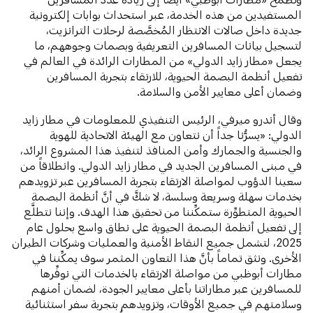
المستفيدين من هذه الخدمة، عبر استحداث بوابات إلكترونية
جديدة داخل صالات الانتظار المُخصَّصة لرحلات الترانزيت،
لتسجيل بيانات المسافرين التعريفية وبصمات وجوههم، ما
يجعل «مطار زايد الدولي» من المطارات الرائدة في العالم في
تفعيل أنظمة البصمة الحيوية، للارتقاء بتجربة المسافرين
وضمان أعلى معايير الأمن والسلامة.
وقال أندرو ميرفي، الرئيس التنفيذي للمعلومات في مطار زايد
الدولي: «يسرُّنا جداً أن نتعاون مع الهيئة الاتحادية للهوية
والجنسية والجمارك وأمن المنافذ لتنفيذ هذا المشروع الرائد،
في مبنى المسافرين الجديد في مطار زايد الدولي. وانطلاقاً من
سعينا الدؤوب لمواصلة الارتقاء بتجربة المسافرين عبر تزويدهم
بخدمات سهلة وسريعة وسلسة، لا شكَّ في أنَّ أنظمة البصمة
الحيوية المتطوِّرة ستمكِّننا من تحقيق هذا الهدف. وإننا نتطلَّع
إلى تفعيل أنظمة البصمة الحيوية على نطاق واسع بحلول عام
2025، لتشمل جميع النقاط الأمنية والعمليات وشركات الطيران
الأخرى. ونثق تماماً بأنَّ هذا التعاون المثمر سوف يمكِّننا في
مطارات أبوظبي من مواصلة الارتقاء بالخدمات التي نوفِّرها
للمسافرين عبر مطاراتنا بأعلى معايير الجودة، لضمان أمنهم
وسلامتهم في جميع الأوقات، وتزويدهم بتجربة سفر استثنائية