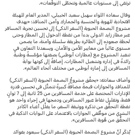
ترتقي إلى مستويات عالمية وتتخطّى التوقُّعات».
وقال سعادة اللواء سهيل سعيد الخييلي، المدير العام للهيئة
الاتحادية للهوية والجنسية والجمارك وأمن المنافذ: «يهدف
مشروع البصمة الحيوية (السفر الذكي) إلى تحسين تجربة المسافر
عبر مطار زايد الدولي بدءاً من نقطة الدخول إلى المطار وحتى
لحظة صعوده إلى الطائرة بطريقة سلسلة وآمنة، ما يضمن
مستوى عالياً من معايير الأمن والأمان. ويسعدنا التعاون في
تنفيذ المشروع مع (مطارات أبوظبي) بصفتها مؤسَّسةً وطنيةً
رائدةً في إدارة وتشغيل المطارات، إضافةً إلى كونها بوابةَ
المسافرين إلى إمارة أبوظبي من مختلف أنحاء العالم».
وأضاف سعادته: «يحقِّق مشروعُ البصمة الحيوية (السفر الذكي)
للمنافذ والجوازات قيمةً مضافةً كبيرةً تتمثَّل في تحسين قدرة
الإدارات المختصة على خدمة المسافرين من 25 ثانية إلى 7 ثوانٍ
فقط، وتقليل نقاط عبور المسافرين ودمجها في إجراء واحد هو
نقطة التحقُّق من تذكرة ووثيقة السفر، ما يقلِّل أعباء الكادر
البشري من موظَّفي الجوازات بالاعتماد على البوابات الذكية في
التحقُّق من هُوية المسافرين».
يُذكَر أنَّ مشروع البصمة الحيوية (السفر الذكي) سيعود بفوائد