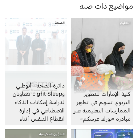
مواضيع ذات صلة
التعليم
الصحة
دائرة الصحة - أبوظبي
كلية الإمارات للتطوير
وEight Sleep تتعاونان
التربوي تسهم في تطوير
لدراسة إمكانات الذكاء
الممارسات التعليمية عبر
الاصطناعي في إدارة
مبادرة «بورك غرسكم»
انقطاع التنفس أثناء
النوم
الأمن
الشؤون الحكومية