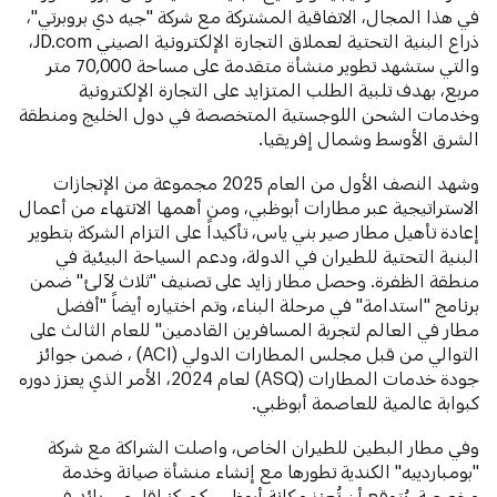
في هذا المجال، الاتفاقية المشتركة مع شركة "جيه دي بروبرتي"،
ذراع البنية التحتية لعملاق التجارة الإلكترونية الصيني JD.com،
والتي ستشهد تطوير منشأة متقدمة على مساحة 70,000 متر
مربع، بهدف تلبية الطلب المتزايد على التجارة الإلكترونية
وخدمات الشحن اللوجستية المتخصصة في دول الخليج ومنطقة
الشرق الأوسط وشمال إفريقيا.
وشهد النصف الأول من العام 2025 مجموعة من الإنجازات
الاستراتيجية عبر مطارات أبوظبي، ومن أهمها الانتهاء من أعمال
إعادة تأهيل مطار صير بني ياس، تأكيداً على التزام الشركة بتطوير
البنية التحتية للطيران في الدولة، ودعم السياحة البيئية في
منطقة الظفرة. وحصل مطار زايد على تصنيف "ثلاث لآلئ" ضمن
برنامج "استدامة" في مرحلة البناء، وتم اختياره أيضاً "أفضل
مطار في العالم لتجربة المسافرين القادمين" للعام الثالث على
التوالي من قبل مجلس المطارات الدولي (ACI) ، ضمن جوائز
جودة خدمات المطارات (ASQ) لعام 2024، الأمر الذي يعزز دوره
كبوابة عالمية للعاصمة أبوظبي.
وفي مطار البطين للطيران الخاص، واصلت الشراكة مع شركة
"بومباردييه" الكندية تطورها مع إنشاء منشأة صيانة وخدمة
مخصصة، يُتوقع أن تُعزز مكانة أبوظبي كمركز إقليمي رائد في