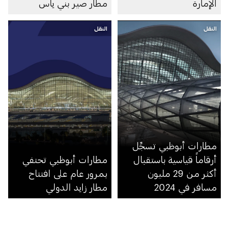
الإمارة
مطار صير بني ياس
النقل
النقل
مطارات أبوظبي تسجِّل
أرقاماً قياسية باستقبال
مطارات أبوظبي تحتفي
أكثر من 29 مليون
بمرور عام على افتتاح
مسافر في 2024
مطار زايد الدولي