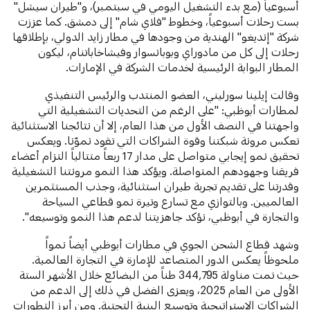
أسبوعياً (مع بدء التشغيل اليومي في سبتمبر)، و"طيران سيشل"
بست رحلات أسبوعياً، وخطوط "فلاي شام" إلى دمشق. كما عززت
شركة "إنديغو" الهندية من وجودها في مطار زايد الدولي، بإطلاقها
رحلات إلى كل من مادوراي وبوبانسوار وفيشاخاباتنام، ليكون
المطار البوابة الرئيسية لخدمات الشركة في الإمارات.
وقالت إيلينا سورليني، العضو المنتدب والرئيس التنفيذي
لمطارات أبوظبي: "على الرغم من التحديات التشغيلية التي
واجهتنا في النصف الأول من هذا العام، إلا أن نتائجنا الاستثنائية
تعكس مرونة شبكتنا وقوة الشراكات التي تقود نموّنا. ويعكس
تحقيق نمو إيجابي متواصل على مدار 17 ربعاً متتالياً التزام أعضاء
فريقنا وجهودهم المتواصلة. ويؤكد هذا النمو مرونتنا التشغيلية
وقدرتنا على تقديم تجربة طيران استثنائية، وجذب المستثمرين
العالميين. وبالتوازي مع تسارع وتيرة نمو قطاعي السياحة
والتجارة في أبوظبي، نؤكد جاهزيتنا لدعم هذا النمو وتوسيعه".
وشهد قطاع الشحن الجوي في مطارات أبوظبي أيضاً نمواً
ملحوظاً يعكس الدور المتصاعد للإمارة في التجارة العالمية.
حيث تمت مناولة 344,795 طناً من البضائع خلال الأشهر الستة
الأولى من العام 2025، ويعزى الفضل في ذلك إلى الدعم من
الشراكات الاستراتيجية وتوسيع البنية التحتية. ومن أبرز التطورات