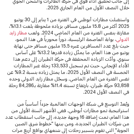
إلى جانب تحقيق أداء قوي في حركة الطائرات والشحن الجوي
خلال النصف الأول من العام الجاري 2025.
واستقبلت مطارات أبوظبي في الفترة من 1 يناير إلى 30 يونيو
2025 أكثر من 15.8 مليون مسافر، بزيادة ملحوظة بلغت 13.1%،
مقارنة بنفس الفترة من العام الماضي 2024. ولعب
مطار زايد
الدولي
، بوابة العاصمة الرئيسية، دوراً محورياً في هذا النمو،
حيث بلغ عدد المسافرين عبره 15.5 مليون مسافر حتى نهاية
يونيو من هذا العام، ما يمثّل زيادة قدرها 13.2% على أساس
سنوي. وأدّت الزيادة المحققة في حركة الطيران إلى دعم هذا
الأداء الإيجابي، حيث تم تسجيل 133,533 رحلة عبر المطارات
الخمسة في النصف الأول 2025، ما يمثل زيادة بنسبة 9.2% عن
نفس الفترة من العام الماضي. وسجّل مطار زايد الدولي وحده
93,858 حركة طيران، بارتفاع نسبته 11.4% مقارنة بـ84,286 رحلة
في النصف الأول 2024.
ويُعدّ التوسع في شبكة الوجهات العالمية جزءاً أساسياً من
استراتيجية نمو مطارات أبوظبي. ففي الأشهر الستة الأولى من
هذا العام، تمت إضافة 16 وجهة جديدة، إلى جانب استقطاب عدد
من شركات الطيران الجديدة، ومن بينها "خطوط شرق الصين
الجوية" التي تقوم بتسيير رحلات إلى شنغهاي بواقع أربع مرات