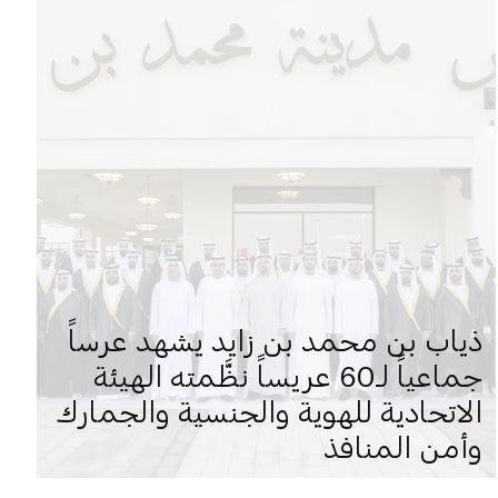
ذياب بن محمد بن زايد يشهد عرساً
جماعياً لـ60 عريساً نظَّمته الهيئة
الاتحادية للهوية والجنسية والجمارك
وأمن المنافذ