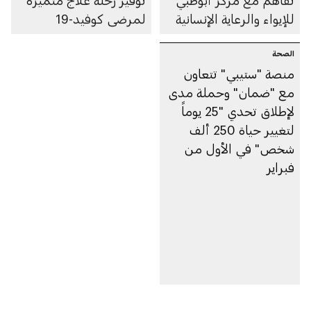
تفاهم مع مركز أبوظبي
توفير رحلة علاج متميزة
للإيواء والرعاية الإنسانية
لمرضى كوفيد-19
الصحة
منصة "ستيبي" تتعاون
مع "ضمان" وحملة مدى
لإطلاق تحدي "25 يوماً
لتغيير حياة 250 ألف
شخص" في الأول من
فبراير