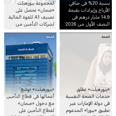
بنسبة 20% في صافي
لمجموعة بيورهيلث
الأرباح وإيرادات بقيمة
«ضمان» تحصل على
14.9 مليار درهم في
تصنيف A1 للقوة المالية
النصف الأول من 2026
لشركات التأمين من
وكالة «موديز»
الصحة
الصحة
«بيورهيلث» تطلق
«بيورهيلث» توسِّع
خدمات الصحة النفسية
أعمالها في قطاع التأمين
في دولة الإمارات عبر
مع دخول «ضمان»
تطبيق «بيورا» المدعوم
لقطاع التأمين على