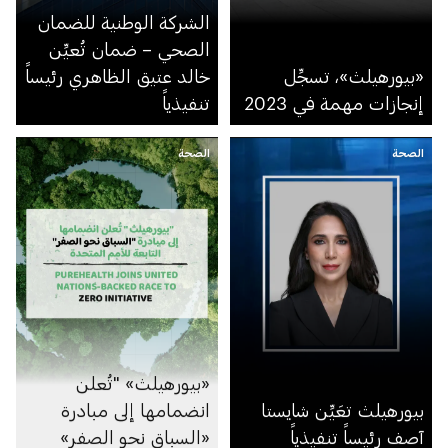
الشركة الوطنية للضمان
الصحي – ضمان تُعيِّن
«بيورهيلث»، تسجِّل
خالد عتيق الظاهري رئيساً
إنجازات مهمة في 2023
تنفيذياً
الصحة
الصحة
«بيورهيلث» "تُعلن
بيورهيلث تعَيِّن شايستا
انضمامها إلى مبادرة
آصف رئيساً تنفيذياً
«السباق نحو الصفر»