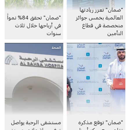
"ضمان" تعزز ريادتها
العالمية بخمس جوائز
"ضمان" تحقق 84% نمواً
متخصصة في قطاع
في أرباحها خلال ثلاث
التأمين
سنوات
الصحة
الصحة
"ضمان" توقع مذكرة
مستشفى الرحبة يواصل