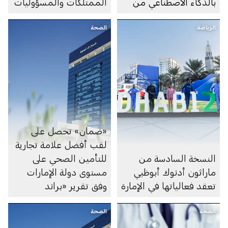
بالذكاء الاصطناعي من
الممتلكات والمسؤوليات
خلال «سكينة»
الرياضة
الصحة
«ضمان» تحصل على
لقب أفضل علامة تجارية
النسخة السادسة من
للتأمين الصحي على
ماراثون أدنوك أبوظبي
مستوى دولة الإمارات
تعقد فعالياتها في الإمارة
وفق تقرير «براند
فاينانس»
الصحة
الصحة