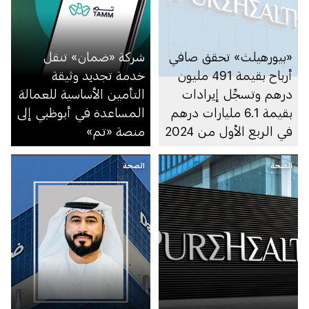
«بيورهيلث» تحقق صافي
شركة «ضمان» تنقل
أرباح بقيمة 491 مليون
خدمة تجديد وثيقة
درهم وتسجِّل إيرادات
التأمين الأساسية للعمالة
بقيمة 6.1 مليارات درهم
المساعدة في أبوظبي إلى
في الربع الأول من 2024
منصة «تم»
الصحة
الصحة