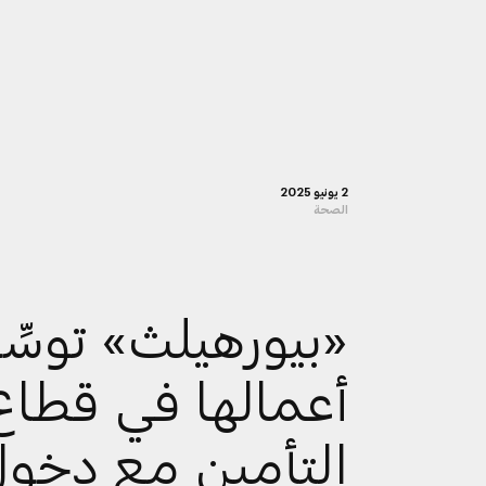
2 يونيو 2025
الصحة
«بيورهيلث» توسِّ
أعمالها في قطاع
التأمين مع دخو