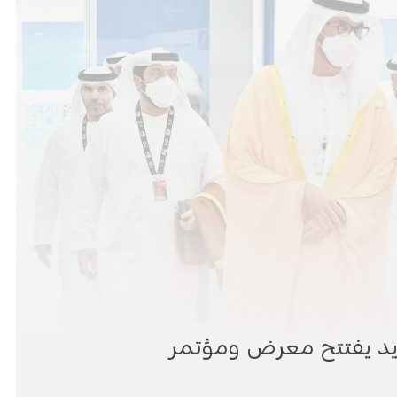
ايد يفتتح معرض ومؤتمر