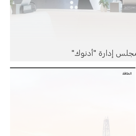
جلس إدارة "أدنوك"
الطاقة