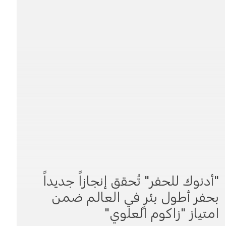
"أدنوك للحفر" تُحقق إنجازاً جديداً
بحفر أطول بئرٍ في العالم ضمن
امتياز "زاكوم العلوي"