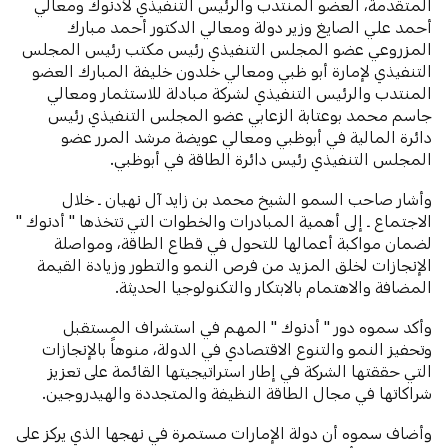
المتقدمة، العضو المنتدب والرئيس التنفيذي لأدنوك ومعالي
أحمد علي الصايغ وزير دولة ومعالي الدكتور أحمد مبارك
المزروعي عضو المجلس التنفيذي رئيس مكتب رئيس المجلس
التنفيذي لإمارة أبو ظبي ومعالي خلدون خليفة المبارك العضو
المنتدب والرئيس التنفيذي لشركة مبادلة للاستثمار ومعالي
جاسم محمد بوعتابة الزعابي عضو المجلس التنفيذي رئيس
دائرة المالية في أبوظبي ومعالي عويضة مرشد المرر عضو
المجلس التنفيذي رئيس دائرة الطاقة في أبوظبي.
وأشار صاحب السمو الشيخ محمد بن زايد آل نهيان ـ خلال
الاجتماع ـ إلى أهمية المبادرات والخطوات التي تتخذها " أدنوك "
لضمان مواكبة أعمالها للتحول في قطاع الطاقة، ومواصلة
الإنجازات لخلق المزيد من فرص النمو والتطور وزيادة القيمة
المضافة والاهتمام بالابتكار والتكنولوجيا الحديثة.
وأكد سموه دور " أدنوك " المهم في استشراف المستقبل
وتحفيز النمو والتنوع الاقتصادي في الدولة، منوهاً بالإنجازات
التي حققتها الشركة في إطار استراتيجيتها القائمة على تعزيز
شراكاتها في مجال الطاقة النظيفة والمتجددة والهيدروجين.
وأضاف سموه أن دولة الإمارات مستمرة في نهجها الذي يركز على