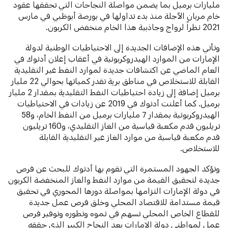
مليارات برميل بما يضمن مواصلة النجاحات التي تحققها عقود
خام مربان الآجلة منذ بدء تداولها في بورصة أبوظبي في مارس
2021 نظراً لرواج وجاذبية هذا الخام منخفض الكربون.
وتأتي هذه الإضافات الجديدة إلى الاحتياطيات الوطنية لدولة
الإمارات من الموارد الهيدروكربونية في أعقاب إعلان أدنوك في
العام الماضي عن اكتشافات جديدة لموارد النفط غير التقليدية
القابلة للاستخلاص في مناطق برية تقدر كمياتها بحوالي 22 مليار
برميل إضافة إلى زيادة احتياطيات النفط التقليدية بمقدار 2 مليار
برميل. كما أعلنت أدنوك في 2019 عن زيادات في الاحتياطيات
الهيدروكربونية بمقدار 7 مليارات برميل من النفط الخام، و58
تريليون قدم مكعبة قياسية من الغاز التقليدي، و160 تريليون
قدم مكعبة قياسية من موارد الغاز غير التقليدية القابلة
للاستخلاص.
وتؤكد الجهود المستمرة التي تقوم بها أدنوك للبحث عن فرص
جديدة لتحقيق القيمة من موارد النفط والغاز المنخفضة الكربون
في دولة الإمارات التزامها بمواصلة دورها المحوري في تحقيق
قيمة مستدامة للاقتصاد المحلي وخلق فرص عمل جديدة
للقطاع الخاص المحلي تسهم في نموه وتطوره وتوفير فرص
عمل لمواطني دولة الإمارات بعد النجاح الكبير الذي حققه