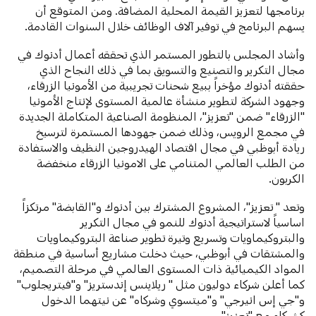
برنامجها لتعزيز القيمة المحلية المضافة. ومن المتوقع أن
يسهم البرنامج في توفير آلاف الوظائف خلال السنوات القادمة.
وأشاد المجلس بالتطور المستمر الذي تحققه أعمال أدنوك في
مجال التكرير والتصنيع والتسويق بما في ذلك النجاح الذي
حققته أدنوك مؤخراً ببيع شحنات تجريبية من الأمونيا الزرقاء،
وجهود الشركة لتطوير منشأة عالمية المستوى لإنتاج الأمونيا
"الزرقاء" ضمن "تعزيز"، المنظومة الصناعية المتكاملة الجديدة
في مجمع الرويس، وذلك ضمن جهودها المستمرة لترسيخ
ريادة أبوظبي في مجال اقتصاد الهيدروجين النظيف والاستفادة
من الطلب العالمي المتنامي على الامونيا الزرقاء منخفضة
الكربون.
وتعد " تعزيز"، المشروع المشترك بين أدنوك و"القابضة" مرتكزاً
اساسياً لاستراتيجية أدنوك للنمو في مجال التكرير
والبتروكيماويات وتسريع وتيرة تطوير صناعة البتروكيماويات
والمشتقات في أبوظبي، حيث دخلت مشاريع أساسية في منطقة
المواد الكيميائية ذات المستوى العالمي في مرحلة التصميم،
كما أعلن شركاء دوليون مثل " ريلاينس إندستريز" و"فيتريجلوب"
و"جي إس انيرجي" و"ميتسوي وشركاه" عن نيتهما الدخول
كشركاء مع "تعزيز".