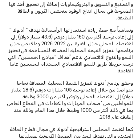
والتصنيع والتسويق والبتروكيماويات إضافة إلى تحقيق أهدافها
الطموحة في مجال انتاج الوقود منخفض الكربون والطاقة
النظيفة.
وتماشياً مع خطة زيادة استثماراتها الرأسمالية تهدف " أدنوك "
إلى إعادة توجيه أكثر من 160 مليار درهم (43.6 مليار دولار) إلى
الاقتصاد المحلي خلال الفترة بين 2022-2026 وذلك من خلال
برنامجها لتعزيز القيمة المحلية المضافة للمساهمة في تحفيز
النمو والتنوع الاقتصادي لدعم أهداف "مبادئ الخمسين"، التي
ترسم خريطة طريق للنمو الاقتصادي المستدام للخمسين عاماً
القادمة.
وحقق برنامج أدنوك لتعزيز القيمة المحلية المضافة نجاحا
متواصلا من خلال إعادة توجيه 105 مليارات درهم (28.6 مليار
دولار) إلى الاقتصاد المحلي وتوفير أكثر من 3000 وظيفة
للمواطنين من أصحاب المهارات والكفاءات في القطاع الخاص
بما في ذلك أكثر من 1000 وظيفة خلال هذا العام وذلك منذ
إطلاقه عام 2018.
كما اعتمد المجلس استراتيجية أدنوك في مجال قطاع الطاقة
الجديدة والتي تهدف للحد من البصمة الكربونية لعملياتها