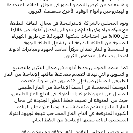
والاستفادة من فرص النمو والتطور في مجال الطاقة المتجددة
والهيدروجين وأنواع الوقود الأخرى منخفضة الكربون.
ونوه المجلس بالشراكة الاستراتيجية في مجال الطاقة النظيفة
مع شركة مياه وكهرباء الإمارات والتي تحصل أدنوك من خلالها
على 100% من احتياجات شبكتها الكهربائية عن طريق الكهرباء
المنتجة من الطاقة النظيفة التي تشمل الطاقة النووية
والشمسية واللتان تعدان مركزاً اساسياً لجهود ومبادرات أدنوك
لضمان مستقبل منخفض الكربون.
كما اعتمد المجلس خطط أدنوك في مجال التكرير والتصنيع
والتسويق والتي تهدف لتقييم مضاعفة طاقتها الإنتاجية من الغاز
الطبيعي المسال من 6 إلى 12 مليون طن سنوياً. وتعتمد
التوسعة المحتملة في السعة الإنتاجية من الغاز الطبيعي
المسال على نمو وتطور قدرات أدنوك في انتاج الغاز الطبيعي،
حيث من المتوقع ان تضيف خطط التطور الجديدة في مجال
الغاز 3 مليارات قدم مكعبة قياسية يومياً علاوة على الزيادة
الكبيرة المتوقعة في انتاج الغاز المصاحب نتيجة لجهود أدنوك
المستمرة لزيادة سعتها الإنتاجية من النفط الخام.
واستعرض المجلس التقدم الذي يحققه مشروع منطقة