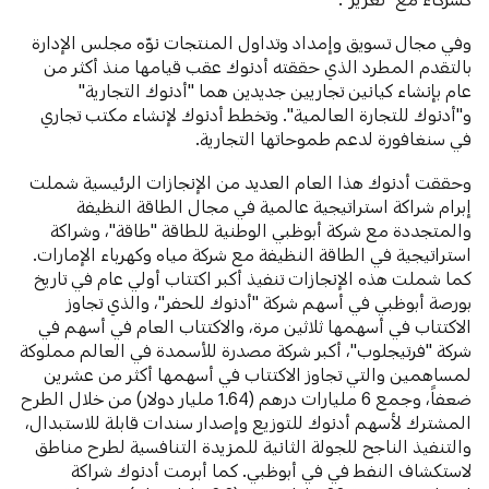
وفي مجال تسويق وإمداد وتداول المنتجات نوّه مجلس الإدارة
بالتقدم المطرد الذي حققته أدنوك عقب قيامها منذ أكثر من
عام بإنشاء كيانين تجاريين جديدين هما "أدنوك التجارية"
و"أدنوك للتجارة العالمية". وتخطط أدنوك لإنشاء مكتب تجاري
في سنغافورة لدعم طموحاتها التجارية.
وحققت أدنوك هذا العام العديد من الإنجازات الرئيسية شملت
إبرام شراكة استراتيجية عالمية في مجال الطاقة النظيفة
والمتجددة مع شركة أبوظبي الوطنية للطاقة "طاقة"، وشراكة
استراتيجية في الطاقة النظيفة مع شركة مياه وكهرباء الإمارات.
كما شملت هذه الإنجازات تنفيذ أكبر اكتتاب أولي عام في تاريخ
بورصة أبوظبي في أسهم شركة "أدنوك للحفر"، والذي تجاوز
الاكتتاب في أسهمها ثلاثين مرة، والاكتتاب العام في أسهم في
شركة "فرتيجلوب"، أكبر شركة مصدرة للأسمدة في العالم مملوكة
لمساهمين والتي تجاوز الاكتتاب في أسهمها أكثر من عشرين
ضعفاً، وجمع 6 مليارات درهم (1.64 مليار دولار) من خلال الطرح
المشترك لأسهم أدنوك للتوزيع وإصدار سندات قابلة للاستبدال،
والتنفيذ الناجح للجولة الثانية للمزيدة التنافسية لطرح مناطق
لاستكشاف النفط في في أبوظبي. كما أبرمت أدنوك شراكة