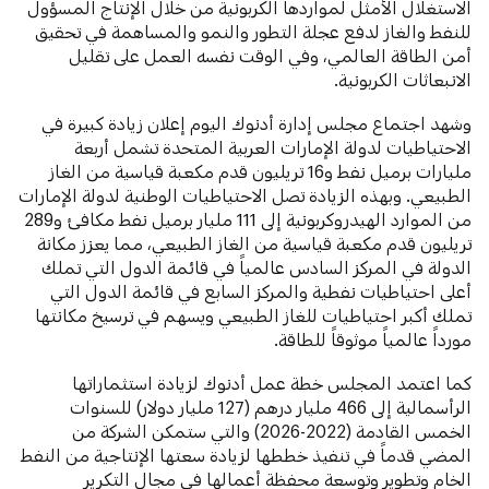
الاستغلال الأمثل لمواردها الكربونية من خلال الإنتاج المسؤول
للنفط والغاز لدفع عجلة التطور والنمو والمساهمة في تحقيق
أمن الطاقة العالمي، وفي الوقت نفسه العمل على تقليل
الانبعاثات الكربونية.
وشهد اجتماع مجلس إدارة أدنوك اليوم إعلان زيادة كبيرة في
الاحتياطيات لدولة الإمارات العربية المتحدة تشمل أربعة
مليارات برميل نفط و16 تريليون قدم مكعبة قياسية من الغاز
الطبيعي. وبهذه الزيادة تصل الاحتياطيات الوطنية لدولة الإمارات
من الموارد الهيدروكربونية إلى 111 مليار برميل نفط مكافئ و289
تريليون قدم مكعبة قياسية من الغاز الطبيعي، مما يعزز مكانة
الدولة في المركز السادس عالمياً في قائمة الدول التي تملك
أعلى احتياطيات نفطية والمركز السابع في قائمة الدول التي
تملك أكبر احتياطيات للغاز الطبيعي ويسهم في ترسيخ مكانتها
مورداً عالمياً موثوقاً للطاقة.
كما اعتمد المجلس خطة عمل أدنوك لزيادة استثماراتها
الرأسمالية إلى 466 مليار درهم (127 مليار دولار) للسنوات
الخمس القادمة (2022-2026) والتي ستمكن الشركة من
المضي قدماً في تنفيذ خططها لزيادة سعتها الإنتاجية من النفط
الخام وتطوير وتوسعة محفظة أعمالها في مجال التكرير