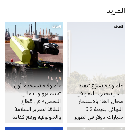
المزيد
الطاقة
الطاقة
«أدنوك» تسرِّع تنفيذ
«أدنوك» تستخدم أول
استراتيجيتها للنمو في
تقنية «روبوت عالي
مجال الغاز بالاستثمار
التحمل» في قطاع
النهائي بقيمة 6.2
الطاقة لتعزيز السلامة
مليارات دولار في تطوير
والموثوقية ورفع كفاءة
الغطاء الغازي لحقل أم
الأداء