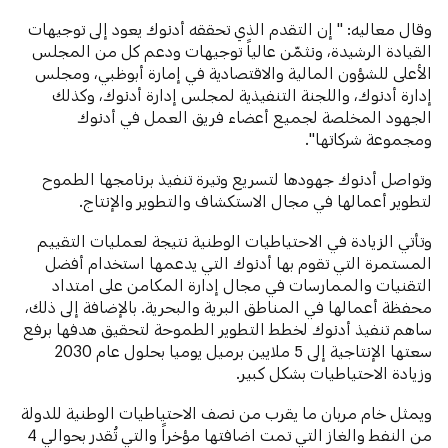
وقال معاليه: " إن التقدم الذي تحققه أدنوك يعود إلى توجيهات
القيادة الرشيدة، ونثمّن عالياً توجيهات ودعم كل من المجلس
الأعلى للشؤون المالية والاقتصادية في إمارة أبوظبي، ومجلس
إدارة أدنوك، واللجنة التنفيذية لمجلس إدارة أدنوك، وكذلك
الجهود المخلصة لجميع أعضاء فريق العمل في أدنوك
ومجموعة شركاتها".
وتواصل أدنوك جهودها لتسريع وتيرة تنفيذ برنامجها الطموح
لتطوير أعمالها في مجال الاستكشاف والتطوير والإنتاج.
وتأتي الزيادة في الاحتياطيات الوطنية نتيجة لعمليات التقييم
المستمرة التي تقوم بها أدنوك التي يدعمها استخدام أفضل
التقنيات والممارسات في مجال إدارة المكامن على امتداد
محفظة أعمالها في المناطق البرية والبحرية. بالإضافة إلى ذلك،
ساهم تنفيذ أدنوك لخطط التطوير الطموحة لتحقيق هدفها برفع
سعتها الإنتاجية إلى 5 ملايين برميل يوميا بحلول عام 2030
وزيادة الاحتياطيات بشكل كبير.
ويمثل خام مربان ما يقرب من نصف الاحتياطيات الوطنية للدولة
من النفط والغاز التي تمت اضافتها مؤخراً والتي تُقدر بحوالي 4