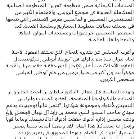
الصناعات الكيمائية ضمن منظومة "تعزيز"، المنظومة الصناعية
المتكاملة الجديدة في مجمع الرويس، والاهتمام الكبير من
المستثمرين المحليين والعالميين بفرص الاستثمار التي تتيحها
في مختلف مجالات منظومة المشاريع وسلسلة القيمة. كما
استعرض المجلس آخر تطورات ومستجدات أسواق الطاقة
والنفط والغاز العالمية.
وأعرب المجلس عن تقديره للنجاح الذي تحققه العقود الآجلة
لخام مربان منذ بدء تداولها في "بورصة أبوظبي إنتركونتيننتال
للعقود الآجلة"، مثنياً على الإنجاز الذي حققته عقود مربان الآجلة
مؤخراً بتداول أكثر من مليار برميل من خام أبوظبي القياسي
منخفض الكربون.
وبهذه المناسبة قال معالي الدكتور سلطان بن أحمد الجابر وزير
الصناعة والتكنولوجيا المتقدمة، العضو المنتدب والرئيس
التنفيذي لأدنوك ومجموعة شركاتها: "نثمن عالياً توجيهات ودعم
سيدي صاحب السمو الشيخ محمد بن زايد آل نهيان فبفضل رؤية
ودعم مجلس إدارة أدنوك حققت أدنوك أداءً تشغيلياً ومالياً قوياً
وإنجازات استثنائية هذا العام. لقد وضعنا أساساً متيناً يضمن
استمرار أدنوك في القيام بدورها المحوري في تعزيز وزيادة