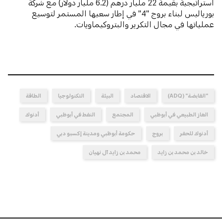
استراتيجية بقيمة 22 مليار درهم (6.2 مليار دولار) مع شركة
بورياليس لبناء بروج "4" في إطار سعيها المستمر لتوسيع
عملياتها في مجال التكرير والبتروكيماويات.
"القابضة" (ADQ)
الاقتصاد
البيئة
التكنولوجيا
الطاقة
الغاز الطبيعي في أبوظبي
المجتمع
النفط في أبوظبي
أدنوك
أدنوك للحفر
بروج
حكومة أبوظبي ومدينة إكسبو دبي
خالد بن محمد بن زايد
محمد بن زايد آل نهيان