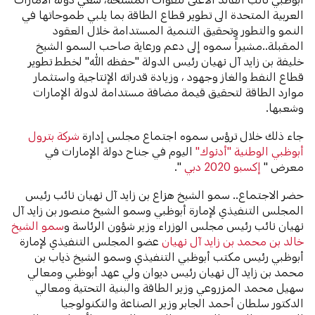
العربية المتحدة الى تطوير قطاع الطاقة بما يلبي طموحاتها في
النمو والتطور وتحقيق التنمية المستدامة خلال العقود
المقبلة..مشيراً سموه إلى دعم ورعاية صاحب السمو الشيخ
خليفة بن زايد آل نهيان رئيس الدولة "حفظه الله" لخطط تطوير
قطاع النفط والغاز وجهود ، وزيادة قدراته الإنتاجية واستثمار
موارد الطاقة لتحقيق قيمة مضافة مستدامة لدولة الإمارات
وشعبها.
جاء ذلك خلال ترؤس سموه اجتماع مجلس إدارة
شركة بترول
أبوظبي الوطنية "أدنوك"
اليوم في جناح دولة الإمارات في
معرض "
إكسبو 2020 دبي
".
حضر الاجتماع.. سمو الشيخ هزاع بن زايد آل نهيان نائب رئيس
المجلس التنفيذي لإمارة أبوظبي وسمو الشيخ منصور بن زايد آل
نهيان نائب رئيس مجلس الوزراء وزير شؤون الرئاسة و
سمو الشيخ
خالد بن محمد بن زايد آل نهيان
عضو المجلس التنفيذي لإمارة
أبوظبي رئيس مكتب أبوظبي التنفيذي وسمو الشيخ ذياب بن
محمد بن زايد آل نهيان رئيس ديوان ولي عهد أبوظبي ومعالي
سهيل محمد المزروعي وزير الطاقة والبنية التحتية ومعالي
الدكتور سلطان أحمد الجابر وزير الصناعة والتكنولوجيا