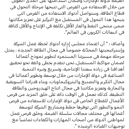
القيمة لدولة الإمارات وضمان استدامتها على المدى الطويل
من خلال الاستفادة من الفرص التي تتيحها مرحلة التحول في
قطاع الطاقة، وستواصل أدنوك الاستفادة من الفرص التي
يتيحها هذا التحول في المستقبل مع التركيز على تعزيز مكانتها
ضمن منتجي النفط والغاز الأقل تكلفة في الإنتاج والأقل كثافة
في انبعاثات الكربون في العالم".
وأضاف : " أن اعتماد مجلس إدارة أدنوك لخطة عمل الشركة
وإستراتيجيتها المحدّثة خصوصاً في مجال الطاقة الجديدة ، يمثل
مرحلة مهمة في مسيرتنا المستمرة لتطوير نموذج أعمالنا
لضمان مواكبة المستقبل..نحن نتقدم بخطى واثقة نحو تحقيق
أهدافنا في زيادة سعتنا الإنتاجية، وتسريع وتيرة التنمية
الصناعية في دولة الإمارات من خلال توسعة وتطوير أعمالنا في
مجال التكرير والتصنيع والبتروكيماويات، وبناء قدراتنا التسويقية
والتجارية وتعزيز مكانتنا في مجال انتاج الهيدروجين والطاقة
النظيفة. كذلك نعمل في الوقت ذاته على خلق المزيد من فرص
الأعمال للقطاع الخاص في دولة الإمارات للاستفادة من فرص
النمو والتطور التي توفرها خطط ومشاريع الشركة لتوسعة
أعمالها في مختلف مجالات سلسلة القيمة، وخلق فرص عمل
لمواطني الدولة من أصحاب المهارات والكفاءات تماشياً مع
توجيهات القيادة الرشيدة ".