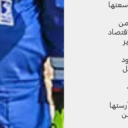
سعتها
 يزيد عن 65% من
اقتصاد
ز
د
ل
رستها
أكثر من