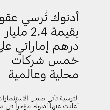
أدنوك تُرسي عقود
بقيمة 2.4 مليار
درهم إماراتي عل
خمس شركات
محلية وعالمية
الترسية تأتي ضمن الاستثمارات
أعلنت عنها أدنوك مؤخراً في م