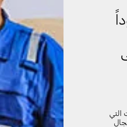
اً
ى
 التي
جال