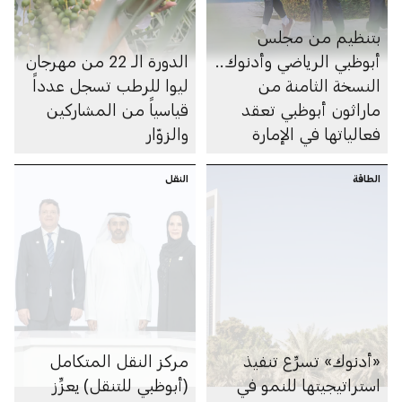
بتنظيم من مجلس
أبوظبي الرياضي وأدنوك..
الدورة الـ 22 من مهرجان
النسخة الثامنة من
ليوا للرطب تسجل عدداً
ماراثون أبوظبي تعقد
قياسياً من المشاركين
فعالياتها في الإمارة
والزوّار
الطاقة
النقل
«أدنوك» تسرِّع تنفيذ
مركز النقل المتكامل
استراتيجيتها للنمو في
(أبوظبي للتنقل) يعزِّز