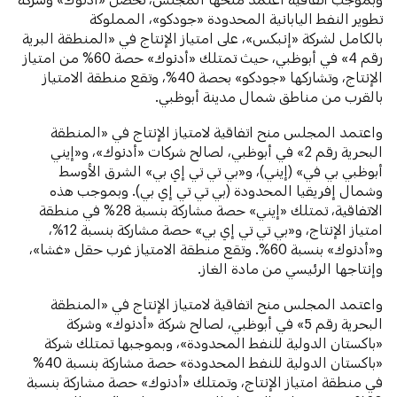
تطوير النفط اليابانية المحدودة «جودكو»، المملوكة
بالكامل لشركة «إنبكس»، على امتياز الإنتاج في «المنطقة البرية
رقم 4» في أبوظبي، حيث تمتلك «أدنوك» حصة 60% من امتياز
الإنتاج، وتشاركها «جودكو» بحصة 40%، وتقع منطقة الامتياز
بالقرب من مناطق شمال مدينة أبوظبي.
واعتمد المجلس منح اتفاقية لامتياز الإنتاج في «المنطقة
البحرية رقم 2» في أبوظبي، لصالح شركات «أدنوك»، و«إيني
أبوظبي بي في» (إيني)، و«بي تي تي إي بي» الشرق الأوسط
وشمال إفريقيا المحدودة (بي تي تي إي بي). وبموجب هذه
الاتفاقية، تمتلك «إيني» حصة مشاركة بنسبة 28% في منطقة
امتياز الإنتاج، و«بي تي تي إي بي» حصة مشاركة بنسبة 12%،
و«أدنوك» بنسبة 60%. وتقع منطقة الامتياز غرب حقل «غشا»،
وإنتاجها الرئيسي من مادة الغاز.
واعتمد المجلس منح اتفاقية لامتياز الإنتاج في «المنطقة
البحرية رقم 5» في أبوظبي، لصالح شركة «أدنوك» وشركة
«باكستان الدولية للنفط المحدودة»، وبموجبها تمتلك شركة
«باكستان الدولية للنفط المحدودة» حصة مشاركة بنسبة 40%
في منطقة امتياز الإنتاج، وتمتلك «أدنوك» حصة مشاركة بنسبة