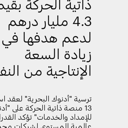
ذاتية الحركة بقيم
4.3 مليار درهم
لدعم هدفها في
زيادة السعة
الإنتاجية من النف
ترسية "أدنوك البحرية" لعقد اس
13 منصة ذاتية الحركة على "أد
للإمداد والخدمات" تؤكد القدر
عالمية المستوى لشركات مج