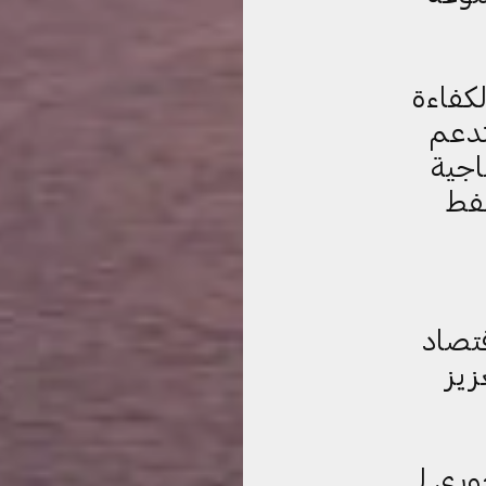
كفاءة
تدعم
اجية
ل نفط
قتصاد
زيز
ري لــ