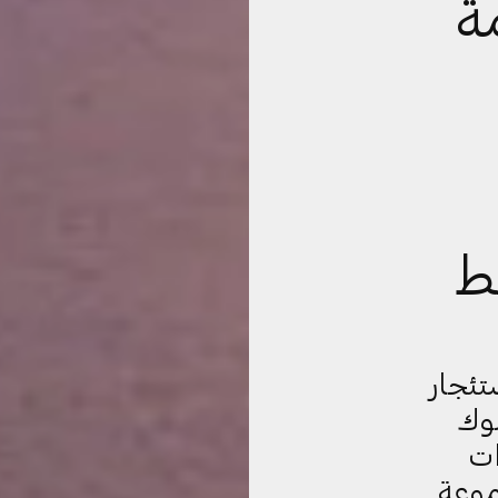
ة
ط
تئجار
نوك
ات
موعة