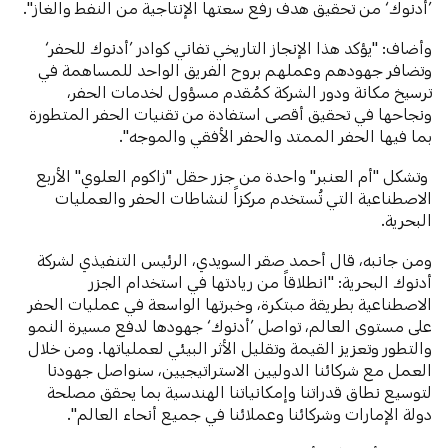
’أدنوك‘ من تحقيق هدف رفع سعتها الإنتاجية من النفط والغاز".
وأضاف: "يؤكد هذا الإنجاز التاريخي تفاني كوادر ’أدنوك للحفر‘
وتضافر جهودهم وعملهم بروح الفريق الواحد للمساهمة في
ترسيخ مكانة ودور الشركة كمُقدم مسؤول لخدمات الحفر،
ونجاحها في تحقيق أقصى استفادة من تقنيات الحفر المتطورة
بما فيها الحفر الممتد والحفر الأفقي والموجه".
وتشكل "أم العنبر" واحدة من جزر حقل "زاكوم العلوي" الأربع
الاصطناعية التي تُستخدم مركزاً لنشاطات الحفر والعمليات
البحرية.
ومن جانبه، قال أحمد صقر السويدي، الرئيس التنفيذي لشركة
أدنوك البحرية: "انطلاقاً من ريادتها في استخدام الجزر
الاصطناعية بطريقة مبتكرة، وخبرتها الواسعة في عمليات الحفر
على مستوى العالم، تواصل ’أدنوك‘ جهودها لدفع مسيرة النمو
والتطور وتعزيز القيمة وتقليل الأثر البيئي لعملياتها. ومن خلال
العمل مع شركائنا الدوليين الاستراتيجيين، سنواصل جهودنا
لتوسيع نطاق قدراتنا وإمكانياتنا الهندسية بما يحقق مصلحة
دولة الإمارات وشركائنا وعملائنا في جميع أنحاء العالم".