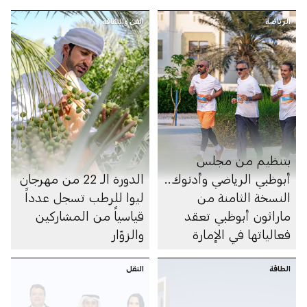
الرياضة
الفن والثقافة
بتنظيم من مجلس
أبوظبي الرياضي وأدنوك..
الدورة الـ 22 من مهرجان
النسخة الثامنة من
ليوا للرطب تسجل عدداً
ماراثون أبوظبي تعقد
قياسياً من المشاركين
فعالياتها في الإمارة
والزوّار
الطاقة
النقل