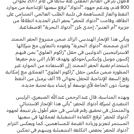
لأطول بئر في العالم المُعلن عنه سابقاً في عام 2017 بحوالي
800 قدم، وتدعم جهود "أدنوك" لرفع سعتها الإنتاجية من موارد
النفط والغاز للمساهمة في تلبية الطلب العالمي المتنامي على
الطاقة. وقامت "أدنوك للحفر" بحفر البئر الجديدة انطلاقاً من
جزيرة "أم العنبر"، إحدى جُزر "أدنوك البحرية" الاصطناعية.
ويأتي هذا الإنجاز الهندسي الرائد ضمن مشروع الحفر الممتد
الذي صممته "أدنوك البحرية" وتقوده بالتعاون مع شركائها
الاستراتيجيين الدوليين في حقل "زاكوم العلوي" بمن فيهم
إكسون موبيل وإنبكس/جودكو. وتهدف الآبار التي يتم حفرها
باستخدام تقنية الحفر الممتد إلى الاستفادة من الموارد غير
المطورة ضمن مكمن حقل "زاكوم العلوي" العملاق مع إمكانية
رفع السعة الإنتاجية للحقل بحوالي 15 ألف برميل من النفط
يومياً، دون الحاجة لأي توسعة أو إنشاء بنية تحتية جديدة.
وبهذه المناسبة، قال عبدالرحمن عبدالله الصيعري، الرئيس
التنفيذي لشركة أدنوك للحفر: "يأتي هذا الإنجاز الاستثنائي
والمتمثل في تحقيق رقم قياسي في حفر أطول بئر نتيجةً لجهود
’أدنوك للحفر‘ لرفع الكفاءة التشغيلية لعملائها في سعيها
المستمر لتعزيز وزيادة القيمة للمساهمين. كما ويعكس التزام
’أدنوك للحفر‘ بخفض التكلفة التشغيلية ويسهم في تمكين