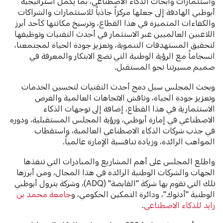
واستثمارات وأبحاث الذكاء الاصطناعي، بما يُكمل استراتيجية
أبوظبي الهادفة إلى جعلها مركزاً جاذباً للاستثمارات والشراكات
والكفاءات المتميزة في هذا القطاع، وترسيخ مكانتها كأحد أبرز
اللاعبين العالميين عبر الاستثمار في أحدث التقنيات وتوظيفها
لتحقيق المستهدفات التنموية، وتعزيز جودة الحياة لمجتمعنا،
انسجاماً مع الرؤية الوطنية التي تضع الابتكار والمعرفة في
صميم مسيرتنا نحو المستقبل.
وبحث المجلس سبل دمج أحدث التقنيات لتحسين الخدمات
وتعزيز جودة الحياة، وناقش الاتجاهات العالمية والفرص
الاستثمارية في هذا القطاع، إضافة إلى توجهات الذكاء
الاصطناعي في إمارة أبوظبي، ورؤية المجلس المستقبلية، ودوره
في جذب شركات الذكاء الاصطناعي العالمية، واستقطاب
المواهب الرائدة، وزيادة تنافسية الإمارة عالمياً.
واطلع المجلس على أهم المشاريع والمبادرات التي تنفذها
الجهات والشركات الوطنية الرائدة في هذا المجال، ومن أبرزها
تلك التي تقوم بها شركة "القابضة" (ADQ)، وشركة بترول أبوظبي
الوطنية "أدنوك"، ودائرة التمكين الحكومي، و
جامعة محمد بن
زايد للذكاء الاصطناعي
.