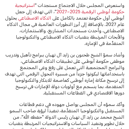
واستعرض المجلس خلال الاجتماع مستجدات "
استراتيجية
حكومة أبوظبي الرقمية 2025–2027
"، التي تهدف إلى جعل
أبوظبي أول حكومة تعتمد بالكامل على
الذكاء الاصطناعي
بحلول
عام 2027. بالإضافة إلى أبرز التطورات العالمية في مجال الذكاء
الاصطناعي، وأحدث مستجدات المشاريع، والاستثمارات،
والأبحاث المرتبطة بتقنيات الذكاء الاصطناعي والتكنولوجيا
المتقدِّمة في الإمارة.
وأشاد سموّ الشيخ طحنون بن زايد آل نهيان ببرامج تأهيل وتدريب
موظفي حكومة أبوظبي على تطبيقات الذكاء الاصطناعي،
والبرامج المجتمعية التي تعمل على رفع وعي المجتمع
باستخداماتها ليكونوا جزءاً من مسيرة التحول الرقمي التي تهدف
إلى ترسيخ مكانة إمارة أبوظبي كعاصمة للابتكار والتكنولوجيا
المتقدمة، بما ينسجم مع أولويات دولة الإمارات في ترسيخ
دورها الاقتصادي في القطاعات المستقبلية.
وأكد سموّه أن المجلس يواصل جهوده في دعم قطاعات
المستقبل والتكنولوجيا المتقدِّمة، تنفيذاً لرؤية صاحب السمو
الشيخ محمد بن زايد آل نهيان رئيس الدولة "حفظه الله"، من
خلال تطوير وتنفيذ السياسات والاستراتيجيات المرتبطة بتقنيات