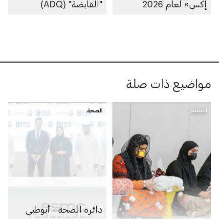
إكس» لعام 2026
"القابضة" (ADQ)
مواضيع ذات صلة
التعليم
الصحة
دائرة الصحة - أبوظبي