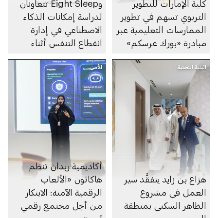
كلية الإمارات للتطوير
وEight Sleep تتعاونان
التربوي تسهم في تطوير
لدراسة إمكانات الذكاء
الممارسات التعليمية عبر
الاصطناعي في إدارة
مبادرة «بورك غرسكم»
انقطاع التنفس أثناء
النوم
البنية التحتية
الأمن
أكاديمية ربدان تنظم
هزاع بن زايد يتفقَّد سير
هاكاثون «الألعاب
العمل في مشروع
الرقمية الآمنة: الابتكار
الظاهر السكني بمنطقة
من أجل مجتمع رقمي