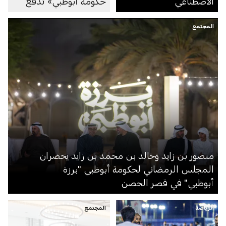
الاصطناعي
حكومة أبوظبي» تدفع
عجلة التحول القائم على
المجتمع
المواهب في القطاع
الحكومي
منصور بن زايد وخالد بن محمد بن زايد يحضران
المجلس الرمضاني لحكومة أبوظبي "برزة
أبوظبي" في قصر الحصن
الرياضة
المجتمع