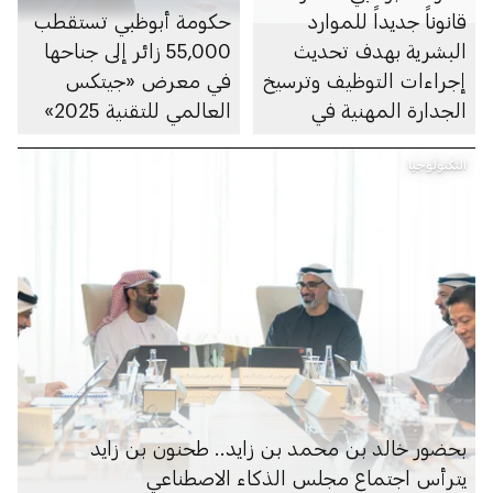
قانوناً جديداً للموارد
حكومة أبوظبي تستقطب
البشرية بهدف تحديث
55,000 زائر إلى جناحها
إجراءات التوظيف وترسيخ
في معرض «جيتكس
الجدارة المهنية في
العالمي للتقنية 2025»
القطاع العام
التكنولوجيا
بحضور خالد بن محمد بن زايد.. طحنون بن زايد
يترأس اجتماع مجلس الذكاء الاصطناعي