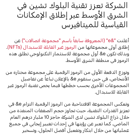
الشركة تعزز تقنية البلوك تشين في
الشرق الأوسط عبر إطلاق الإمكانات
القياسية للميتافيرس
أعلنت
"&e" (المعروفة سابقاً باسم "مجموعة اتصالات")
عن
إطلاق أولى مجموعاتها من
الرموز غير القابلة للاستبدال (NFTs)
.
وبذلك تكون e& أول مجموعة للاستثمار التكنولوجي تطلق هذه
الرموز في منطقة الشرق الأوسط.
وتوزع الدفعة الأولى من الرموز الرقمية على مجموعة مختارة من
الأشخاص، في حين ستقوم e& بالإعلان تباعاً عن تفاصيل
المجموعات الأخرى بحسب خططها فيما يخص تقنية الرموز غير
القابلة للاستبدال.
وتعكس المجموعة الافتتاحية من الرموز الرقمية التزام e& في
تعزيز القدرات التقنية، حيث تجاوز حجم الصفقات المنفذة من
خلال ذراع البلوك تشين لدى الشركة حاجز 10 مليار درهم العام
الماضي. كما تعبر عن رؤيتها في إحداث تغيير إيجابي في جميع
عملياتها من خلال ابتكار وتفعيل أفضل الحلول، وتسخير