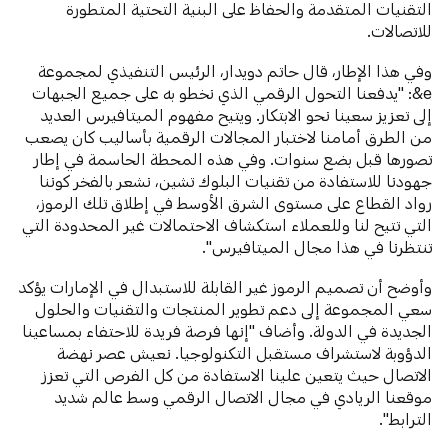
التقنيات المتقدمة والحفاظ على البنية التحتية المتطورة
للاتصالات.
وفي هذا الإطار، قال حاتم دويدار، الرئيس التنفيذي لمجموعة
e&: "يدفعنا التحول الرقمي الذي نخطو به على جميع الجبهات
إلى تعزيز سعينا نحو الابتكار. ويتيح مفهوم الميتافيرس العديد
من الطرق أمامنا لاختبار المجالات الرقمية بأساليب كان يصعب
تصورها قبل بضع سنوات. وفي هذه المحطة الحاسمة في إطار
جهودنا للاستفادة من تقنيات البلوك تشين، نشعر بالفخر كوننا
رواد القطاع على مستوى الشرق الأوسط في إطلاق تلك الرموز،
التي تتيح لنا وللعملاء استكشاف الاحتمالات غير المحدودة التي
تنتظرنا في هذا مجال الميتافيرس".
وأوضح أن تصميم الرموز غير القابلة للاستبدال في الإمارات يؤكد
سعي المجموعة إلى دعم تطوير المنتجات والتقنيات والحلول
الجديدة في الدولة. وأضاف "إنها فرصة فريدة للاحتفاء بمساعينا
الدؤوبة لاستشراف مستقبل التكنولوجيا. نعيش عصر نهضة
الاتصال حيث يتعين علينا الاستفادة من كل الفرص التي تعزز
موقعنا الريادي في مجال الاتصال الرقمي وسط عالم شديد
الترابط".