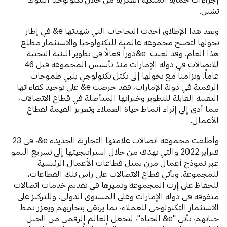
تشين.
ويعد هذا الإطلاق أحدث النجاحات التي شهدتها e& في إطار
تحولها لتصبح مجموعة عالمية للتكنولوجيا والاستثمار مطلع
هذا العام. وقد لعبت e&دوراً فعالاً في تطوير البنية التحتية
للاتصالات في دولة الإمارات منذ تأسيس المجموعة قبل 46
عاماً. وتزامناً مع تحولها إلى تكتل تكنولوجي يلبي طموحات
الرقمنة في دولة الإمارات، فقد حرصت e& على توحيد كفاءاتها
التقنية القابلة للتطوير وخبراتها المتأصلة في قطاع الاتصالات،
مما أدى إلى إثراء أنماط حياة العملاء وتعزيز القيمة لقطاع
الأعمال.
وأطلقت مجموعة اتصالات علامتها التجارية الجديدة e&، في 23
فبراير 2022 والتي تهدف من خلال استراتيجيتها إلى تسريع النمو
عبر نموذج أعمال مرن يمثل قطاعات الأعمال الرئيسية
للمجموعة. ويأتي قطاع الاتصالات على رأس تلك القطاعات،
للحفاظ على إرث المجموعة وتميزها في تقديم خدمات اتصالات
متفوقة في دولة الإمارات وعلى المستوى الدولي. وللتركيز على
الاستثمار التكنولوجي للعملاء، بما يرتقي بتجاربهم ويعزز نمط
حياتهم، تأتي "e& الحياة"، لتجعل العالم الرقمي من الجيل