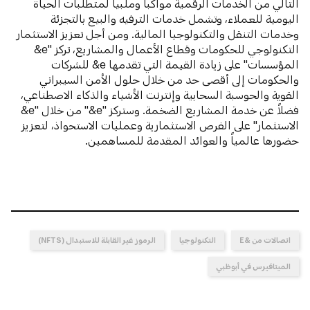
التالي من الخدمات الرقمية مواكباً وملبياً لمتطلبات الحياة
اليومية للعملاء، وتشمل خدمات الترفيه والبيع بالتجزئة
وخدمات التنقل والتكنولوجيا المالية. ومن أجل تعزيز الاستثمار
التكنولوجي للحكومات وقطاع الأعمال والمشاريع، تركز "e&
المؤسسات" على زيادة القيمة التي تقدمها e& للشركات
والحكومات إلى أقصى حد من خلال حلول الأمن السيبراني
القوية والحوسبة السحابية وإنترنت الأشياء والذكاء الاصطناعي،
فضلاً عن خدمة المشاريع الضخمة. وستركز "e&" من خلال "e&
الاستثمار" على الفرص الاستثمارية وعمليات الاستحواذ، لتعزيز
حضورها عالمياً والعوائد المقدمة للمساهمين.
اتصالات من &E
التكنولوجيا
الرموز غير القابلة للاستبدال (NFTS)
الميتافيرس في أبوظبي