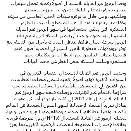
وتعد الرموز غير القابلة للاستبدال أصولاً رقمية تحمل شيفرات
مميزة محفوظة على البلوك تشين، بما يعزز خصوصيتها
وملكيتها. ومن خلال ما توفره شبكات الجيل الخامس من سرعة
وكفاءة في قدرات الاتصال غير المتقطع، أصبحت الطرق
المبتكرة التي يمكن استخدامها في سوق الرموز غير القابلة
للاستبدال بلا حدود. ويجب أن تتميز الشبكة التي تدعم تلك
الرموز بسرعة اتصال فائقة لتناقل البيانات بأجزاء من الثانية، مع
توفر بروتوكولات متطورة للأمن السيبراني لحماية أصول تقدر
قيمتها بمئات الملايين من الدولارات، وإمكانيات وصول
مستمرة وسلسة للشبكة بغض النظر عن حجم البيانات.
وجذبت الرموز غير القابلة للاستبدال اهتمام الكثيرين في
السنوات الأخيرة كونها أصولاً رقمية تشمل مختلف القطاعات؛
من الفنون إلى الموسيقى والألعاب والوسائط المتعددة ويتم
شراؤها بانتظام عبر الإنترنت. ووصلت قيمة سوق الرموز غير
القابلة للاستبدال عام 2021 إلى 41 مليار دولار أمريكي وهو ما
يعادل تقريباً القيمة الإجمالية لسوق الفنون الجميلة في العالم
بأكمله. ونظراً لنطاقاتها المحددة ومفاهيمها الفريدة من نوعها،
تمتلك الرموز غير القابلة للاستبدال (NFTs) رموزاً تعريفية فريدة
بخلاف الإصدارات المفتوحة للعملات الرقمية الأخرى، بما يعزز
إجراءات حماية الملكية الفكرية من خلال تكنولوجيا البلوك