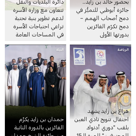
بحضور خالد بن زايد..
دائرة البلديات والنقل
جائزة أبوظبي للتميُّز في
تتعاون مع وزارة الأسرة
دمج أصحاب الهمم –
لدعم تطوير بنية تحتية
دمج تكرّم الفائزين
تراعي احتياجات الأسرة
بدورتها الأولى
في المساحات العامة
الرياضة
البيئة
هزاع بن زايد يشهد
احتفال تتويج نادي العين
حمدان بن زايد يكرِّم
بلقب "دوري أدنوك
الفائزين بالدورة الثانية
للمحترفين" للمرة الـ15
من جائزة الشيخ حمدان