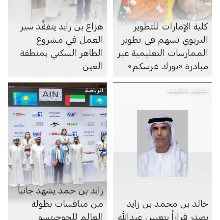
كلية الإمارات للتطوير
هزاع بن زايد يتفقَّد سير
التربوي تسهم في تطوير
العمل في مشروع
الممارسات التعليمية عبر
الظاهر السكني بمنطقة
مبادرة «بورك غرسكم»
العين
الشؤون الحكومية
الرياضة
زايد بن حمد يشهد جانباً
خالد بن محمد بن زايد
من منافسات بطولة
يصدر قراراً بتعيين عبدالله
العالم للجوجيتسو