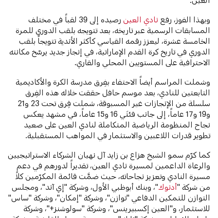
وبهذا الفوز، رفع
نادي العين
رصيده إلى 39 لقباً في مختلف
المسابقات الرسمية عبر تاريخه، بعد تتويجه بلقب الدوري للمرة
الخامسة عشرة، ليعزز رقمه القياسي كأكثر الأندية تتويجاً بلقب
الدوري في تاريخ كرة القدم الإماراتية، في إنجاز جديد يرسّخ مكانته
الاحترافية على المستويين المحلي والقاري.
وشملت المراسم أيضاً الاحتفاء بفِرق مدرسة الكرة والأكاديمية
التابعتين للنادي، بعد موسم حافل حققت خلاله هذه الفِرق
سلسلة من الإنجازات غير المسبوقة، شملت فِرق تحت 23 و21
و19 و17 عاماً، إلى جانب فئتَي 16 و15 عاماً، في مشهد يعكس
نجاح المنظومة الرياضية المتكاملة لنادي العين على صعيد
تطوير قدرات اللاعبين والاستثمار في المواهب المستقبلية.
كما كرّم سمو الشيخ هزاع بن زايد آل نهيان الشركاء الاستراتيجيين
والرعاة الداعمين لمسيرة نادي العين، تقديراً لدورهم في دعم
مسيرة النادي وتعزيز نجاحاته، حيث ضمَّت قائمة المكرّمين كلاً
من شركة "
أدنوك
"، وبنك أبوظبي الأول، وشركة "إي آند"، ومجلس
التوازن للتمكين الدفاعي "توازن"، وشركة "إمكان"، وشركة "ساس"
للاستثمار، و"العين إكسبيرينس"، وشركة "سولوشنز+"، وشركة