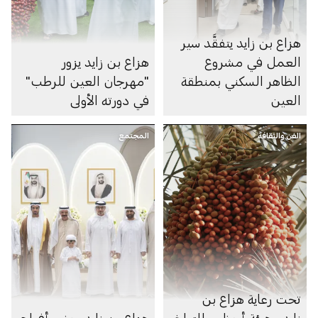
هزاع بن زايد يتفقَّد سير
العمل في مشروع
هزاع بن زايد يزور
الظاهر السكني بمنطقة
"مهرجان العين للرطب"
العين
في دورته الأولى
الفن والثقافة
المجتمع
تحت رعاية هزاع بن
زايد.. هيئة أبوظبي للتراث
هزاع بن زايد يحضر أفراح