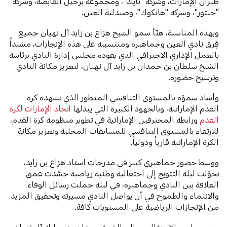
طيران الإمارات، وشركة "نايك"، ومجموعة برجيل القابضة، وشركة
"جيتور"، وشركة "هانكوك"، وصيدلية العين.
وبهذه المناسبة، هنّأ سمو الشيخ هزاع بن زايد آل نهيان جميع
فِرق نادي العين وجماهيره ومنتسبيه على هذه الإنجازات، مشيداً
بالعمل الإداري الاحترافي الذي يقوده مجلس إدارة النادي برئاسة
الشيخ سلطان بن حمدان بن زايد آل نهيان، لتعزيز مكانة النادي
وترسيخ حضوره.
وأشاد سموّه بالمستوى التنافسي المتطور الذي تشهده كرة
القدم الإماراتية، وبالجهود الكبيرة التي يبذلها
اتحاد الإمارات لكرة
القدم
ورابطة المحترفين الإماراتية في تطوير منظومة كرة القدم،
للارتقاء بالمستوى التنافسي للمسابقات المحلية وتعزيز مكانة
الكرة الإماراتية قارياً ودولياً.
ووسط حضور جماهيري كبير في مدرجات استاد هزاع بن زايد،
تحوّلت ليلة التتويج إلى احتفالية وطنية رياضية جسَّدت عمق
العلاقة بين النادي وجماهيره، في ليلة حملت رسائل الوفاء
والانتماء والطموح في أن يواصل النادي مسيرته وتحقيق المزيد
من الإنجازات الرياضية على المستويات كافة.
حضر مراسم الاحتفال معالي الشيخ حمدان بن مبارك آل نهيان،