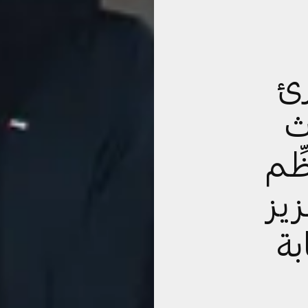
رئ
ث
ِّم
يز
بة