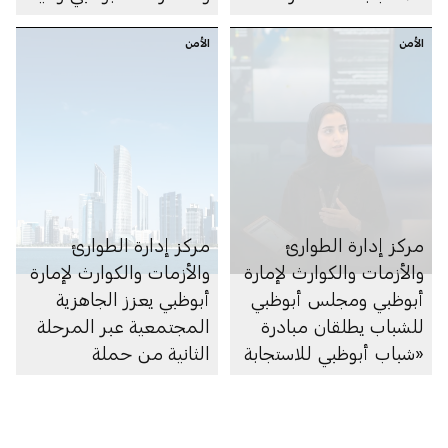
أبوظبي للدفاع المدني
الأمن
الأمن
تُجريان زيارات تفتيشية
لأكثر من 480 مدرسة
وحضانة لتقييم مستويات
الجاهزية وتعزيز معايير
السلامة في المؤسسات
التعليمية التابعة للدائرة
مركز إدارة الطوارئ
مركز إدارة الطوارئ
والأزمات والكوارث لإمارة
والأزمات والكوارث لإمارة
أبوظبي ومجلس أبوظبي
أبوظبي يعزز الجاهزية
للشباب يطلقان مبادرة
المجتمعية عبر المرحلة
«شباب أبوظبي للاستجابة
الثانية من حملة
للطوارئ» بهدف تعزيز
«مجتمعنا جاهز» بالتعاون
الجاهزية
مع الشركاء
الاستراتيجيين