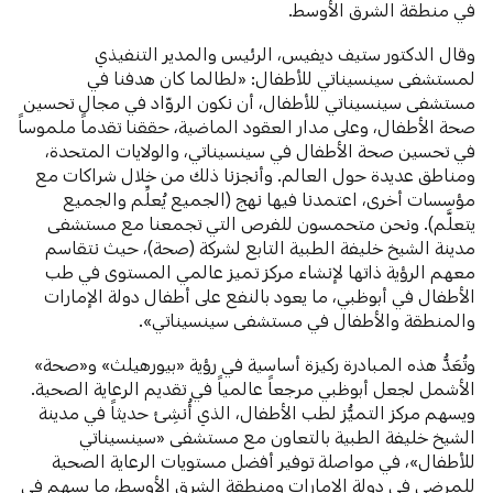
في منطقة الشرق الأوسط.
وقال الدكتور ستيف ديفيس، الرئيس والمدير التنفيذي
لمستشفى سينسيناتي للأطفال: «لطالما كان هدفنا في
مستشفى سينسيناتي للأطفال، أن نكون الروّاد في مجال تحسين
صحة الأطفال، وعلى مدار العقود الماضية، حققنا تقدماً ملموساً
في تحسين صحة الأطفال في سينسيناتي، والولايات المتحدة،
ومناطق عديدة حول العالم. وأنجزنا ذلك من خلال شراكات مع
مؤسسات أخرى، اعتمدنا فيها نهج (الجميع يُعلِّم والجميع
يتعلَّم). ونحن متحمسون للفرص التي تجمعنا مع مستشفى
مدينة الشيخ خليفة الطبية التابع لشركة (صحة)، حيث نتقاسم
معهم الرؤية ذاتها لإنشاء مركز تميز عالمي المستوى في طب
الأطفال في أبوظبي، ما يعود بالنفع على أطفال دولة الإمارات
والمنطقة والأطفال في مستشفى سينسيناتي».
وتُعَدُّ هذه المبادرة ركيزة أساسية في رؤية «بيورهيلث» و«صحة»
الأشمل لجعل أبوظبي مرجعاً عالمياً في تقديم الرعاية الصحية.
ويسهم مركز التميُّز لطب الأطفال، الذي أُنشِئ حديثاً في مدينة
الشيخ خليفة الطبية بالتعاون مع مستشفى «سينسيناتي
للأطفال»، في مواصلة توفير أفضل مستويات الرعاية الصحية
للمرضى في دولة الإمارات ومنطقة الشرق الأوسط، ما يسهم في