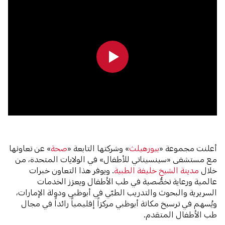
0:00
0:00
أعلنت مجموعة «
بيورهيلث
» وشركتها التابعة «
صحة
» عن تعاونها
مع مستشفى «سينسيناتي للأطفال» في الولايات المتحدة، من
خلال
مدينة الشيخ خليفة الطبية
. ويوفر هذا التعاون خبرات
عالمية ورعاية تخصُّصية في طب الأطفال ويعزز الخدمات
السريرية والبحوث والتدريب الطبّي في أبوظبي ودولة الإمارات،
ويُسهم في ترسيخ مكانة أبوظبي مركزاً إقليمياً رائداً في مجال
طب الأطفال المتقدم.