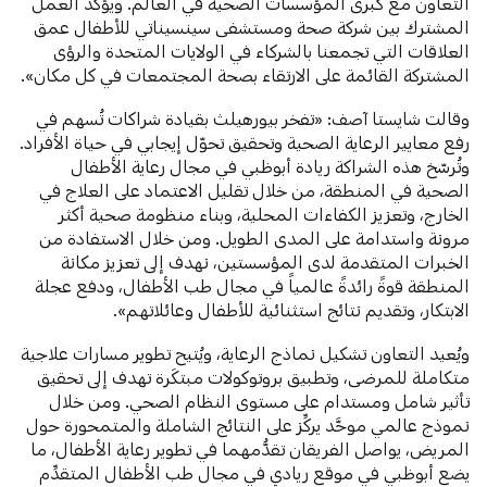
التعاون مع كبرى المؤسسات الصحية في العالم. ويؤكد العمل
المشترك بين شركة صحة ومستشفى سينسيناتي للأطفال عمق
العلاقات التي تجمعنا بالشركاء في الولايات المتحدة والرؤى
المشتركة القائمة على الارتقاء بصحة المجتمعات في كل مكان».
وقالت شايستا آصف: «تفخر بيورهيلث بقيادة شراكات تُسهم في
رفع معايير الرعاية الصحية وتحقيق تحوّل إيجابي في حياة الأفراد.
وتُرسّخ هذه الشراكة ريادة أبوظبي في مجال رعاية الأطفال
الصحية في المنطقة، من خلال تقليل الاعتماد على العلاج في
الخارج، وتعزيز الكفاءات المحلية، وبناء منظومة صحية أكثر
مرونة واستدامة على المدى الطويل. ومن خلال الاستفادة من
الخبرات المتقدمة لدى المؤسستين، نهدف إلى تعزيز مكانة
المنطقة قوةً رائدةً عالمياً في مجال طب الأطفال، ودفع عجلة
الابتكار، وتقديم نتائج استثنائية للأطفال وعائلاتهم».
ويُعيد التعاون تشكيل نماذج الرعاية، ويُتيح تطوير مسارات علاجية
متكاملة للمرضى، وتطبيق بروتوكولات مبتكَرة تهدف إلى تحقيق
تأثير شامل ومستدام على مستوى النظام الصحي. ومن خلال
نموذج عالمي موحَّد يركِّز على النتائج الشاملة والمتمحورة حول
المريض، يواصل الفريقان تقدُّمهما في تطوير رعاية الأطفال، ما
يضع أبوظبي في موقع ريادي في مجال طب الأطفال المتقدِّم