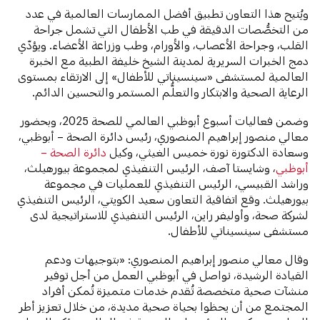
ويُتيح هذا التعاون تطبيق أفضل الممارسات العالمية في عدد
من التخصُّصات الدقيقة في طب الأطفال التي تشمل جراحة
القلب، وجراحة الأعصاب، والأورام، وطب وزراعة الأعضاء. ويؤدّي
دمج الخبرات السريرية لمدينة الشيخ خليفة الطبية مع الخبرة
العالمية لمستشفى «سينسيناتي للأطفال» إلى الارتقاء بمستوى
الرعاية الصحية والابتكار والتعلُّم المستمر والتحسين الدائم.
وضمن فعاليات أسبوع أبوظبي العالمي للصحة 2025، وبحضور
معالي منصور إبراهيم المنصوري، رئيس دائرة الصحة – أبوظبي،
وسعادة الدكتورة نورة خميس الغيثي، وكيل
دائرة الصحة –
أبوظبي
، وشايستا آصف، الرئيس التنفيذي لمجموعة بيورهيلث،
وراشد القبيسي، الرئيس التنفيذي للعمليات في مجموعة
بيورهيلث. وقع اتفاقية التعاون سعيد الكويتي، الرئيس التنفيذي
لشركة صحة، وأوليفر راين، الرئيس التنفيذي للاستراتيجية لدى
مستشفى سينسيناتي للأطفال.
وقال معالي منصور إبراهيم المنصوري: «بتوجيهات ودعم
القيادة الرشيدة، نواصل في أبوظبي العمل من أجل توفير
منشآت صحية متخصصة تُقدم خدمات متميزة تُمكن أفراد
المجتمع من أن يحظوا بحياة صحية مديدة، من خلال تعزيز أطر