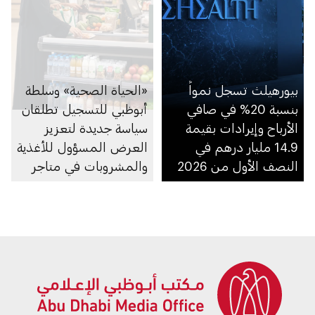
بيورهيلث تسجل نمواً
«الحياة الصحية» وسلطة
بنسبة 20% في صافي
أبوظبي للتسجيل تطلقان
الأرباح وإيرادات بقيمة
سياسة جديدة لتعزيز
14.9 مليار درهم في
العرض المسؤول للأغذية
النصف الأول من 2026
والمشروبات في متاجر
السوبرماركت ومنصاتها
الإلكترونية