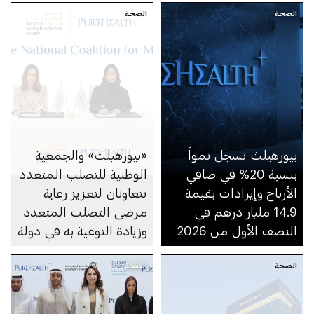
الصحة
الصحة
بيورهيلث تسجل نمواً
«بيورهيلث» والجمعية
بنسبة 20% في صافي
الوطنية للتصلب المتعدد
الأرباح وإيرادات بقيمة
تتعاونان لتعزيز رعاية
14.9 مليار درهم في
مرضى التصلب المتعدد
النصف الأول من 2026
وزيادة التوعية به في دولة
الإمارات
الصحة
الصحة