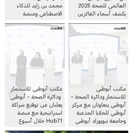
العالمي للصحة 2025
محمد بن زايد للذكاء
يكشف أسماء الفائزين
الاصطناعي ومنصة
Hub71 من خلال مجمّع
الاقتصاد
الاقتصاد
الصحة والطب واللياقة
لحياة مستدامة
مكتب أبوظبي
مكتب أبوظبي للاستثمار
للاستثمار ودائرة الصحة –
ودائرة الصحة – أبوظبي
أبوظبي يتعاونان مع مركز
يعلنان عن توقيع شراكة
أبوظبي للخلايا الجذعية
استراتيجية مع منصة
وجامعة نيويورك أبوظبي
Hub71 خلال أسبوع
وجامعة الإمارات العربية
أبوظبي العالمي للصحة