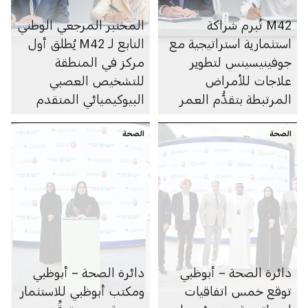
M42 تُبرم شراكة
المختبر المرجعي الوطني
استثمارية استراتيجية مع
التابع لـ M42 يُطلق أول
جوفينيسينس لتطوير
مركز في المنطقة
علاجات للأمراض
للتشخيص العصبي
المرتبطة بتقدُّم العمر
البيوكيميائي المتقدم
الصحة
الصحة
دائرة الصحة – أبوظبي
دائرة الصحة – أبوظبي
توقع خمس اتفاقيات
ومكتب أبوظبي للاستثمار