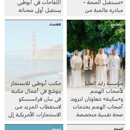
«مستقبل الصحة –
اللقاحات في أبوظبي
مبادرة عالمية من
يستقبل أولى شحناته
أبوظبي» لتوسيع نطاق
المجتمع
أسبوع أبوظبي العالمي
الاقتصاد
للصحة إلى منصة دولية
على مدار العام
مؤسسة زايد العليا
مكتب أبوظبي للاستثمار
لأصحاب الهمم
يتوسَّع في أعمال مكتبه
و«سكينة» تتعاونان لتزويد
في سان فرانسيسكو
أصحاب الهمم بخدمات
لاستقطاب المزيد من
صحة نفسية متخصصة
الاستثمارات الأمريكية إلى
القطاع الصحي في
الصحة
الصحة