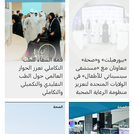
الإمارة
«بيورهيلث» و«صحة»
قمة الشفاء للطب
تتعاونان مع «مستشفى
التكاملي تعزز الحوار
سينسيناتي للأطفال» في
العالمي حول الطب
الولايات المتحدة لتعزيز
التقليدي والتكميلي
منظومة الرعاية الصحية
والتكاملي
للأطفال في أبوظبي
الصحة
الصحة