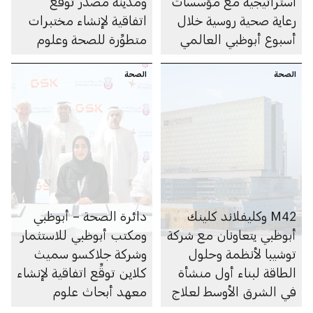
استراتيجية مع مؤسسات
ومدينة مصدر توقِّع
رعاية صحية روسية خلال
اتفاقية لإنشاء مختبرات
أسبوع أبوظبي العالمي
متطوِّرة للصحة وعلوم
للصحة 2025
الحياة ضمن مجمّع
الصحة
الصحة
الصحة والطب واللياقة
لحياة مستدامة
M42 وكليفلاند كلينك
دائرة الصحة – أبوظبي
أبوظبي يتعاونان مع شركة
ومكتب أبوظبي للاستثمار
توشيبا لأنظمة وحلول
وشركة جلاكسو سميث
الطاقة لبناء أول منشأة
كلاين توقِّع اتفاقية لإنشاء
في الشرق الأوسط لعلاج
معهد أبحاث علوم
السرطان بالأيونات الثقيلة
الأوميكس المتعدد