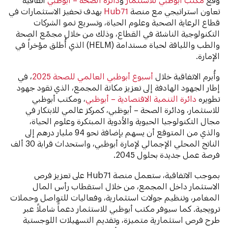
تعاون استراتيجي مع منصة
Hub71
بهدف تحفيز الاستثمارات في
قطاع الرعاية الصحية وعلوم الحياة، وتسريع نمو الشركات
التكنولوجية الناشئة في القطاع، وذلك من خلال مجمّع الصحة
والطب واللياقة لحياة مستدامة (HELM) الذي أُطلق مؤخراً في
الإمارة.
وأُبرم الاتفاقية خلال
أسبوع أبوظبي العالمي للصحة 2025
، في
إطار الجهود الهادفة إلى تعزيز مكانة المجمع، الذي تقود جهود
تطويره
دائرة التنمية الاقتصادية – أبوظبي
، ومكتب أبوظبي
للاستثمار، ودائرة الصحة – أبوظبي، كمركز عالمي للابتكار في
مجال التكنولوجيا الحيوية والأدوية المبتكرة وعلوم الحياة،
والذي من المتوقع أن يسهم بإضافة نحو 94 مليار درهم إلى
الناتج المحلي الإجمالي لإمارة أبوظبي، واستحداث قرابة 30 ألف
فرصة عمل جديدة بحلول 2045.
بموجب الاتفاقية، ستعمل منصة Hub71 على تعزيز فرص
الاستثمار داخل المجمع، من خلال استقطاب رأس المال
المغامر، وتنظيم جولات استثمارية، وفعاليات للتواصل وحملات
ترويجية. كما سيوفر مكتب أبوظبي للاستثمار دعماً شاملاً عبر
طرح فرص استثمارية متميزة، وتقديم التسهيلات اللوجستية