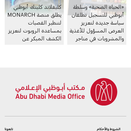
«الحياة الصحية» وسلطة
كليفلاند كلينك أبوظبي
أبوظبي للتسجيل تطلقان
يطلق منصة MONARCH
سياسة جديدة لتعزيز
لتنظير القصبات
العرض المسؤول للأغذية
بمساعدة الروبوت لتعزيز
والمشروبات في متاجر
الكشف المبكر عن
السوبرماركت ومنصاتها
سرطان الرئة
الإلكترونية
الشروط والأحكام
تابعونا