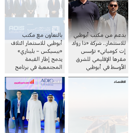
بدعم من مكتب أبوظبي
بالتعاون مع مكتب
للاستثمار.. شركة «ذا روك
أبوظبي للاستثمار ائتلاف
إت كومباني» تؤسس
«بيسيكس – بليناري»
مقرها الإقليمي للشرق
يدمج إطار القيمة
الأوسط في أبوظبي
المجتمعية في برنامج
أبوظبي لمشاريع
الاقتصاد
الاقتصاد
المدارس المنفذة وفق
نموذج الشراكة بين
القطاعين العام والخاص