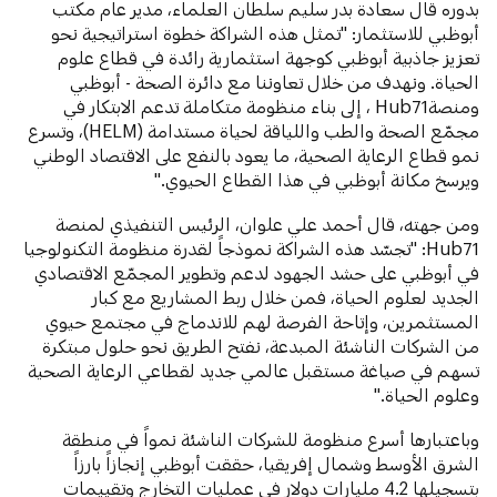
بدوره قال سعادة بدر سليم سلطان العلماء، مدير عام مكتب
أبوظبي للاستثمار: "تمثل هذه الشراكة خطوة استراتيجية نحو
تعزيز جاذبية أبوظبي كوجهة استثمارية رائدة في قطاع علوم
الحياة. ونهدف من خلال تعاوننا مع دائرة الصحة - أبوظبي
ومنصةHub71 ، إلى بناء منظومة متكاملة تدعم الابتكار في
مجمّع الصحة والطب واللياقة لحياة مستدامة (HELM)، وتسرع
نمو قطاع الرعاية الصحية، ما يعود بالنفع على الاقتصاد الوطني
ويرسخ مكانة أبوظبي في هذا القطاع الحيوي."
ومن جهته، قال أحمد علي علوان، الرئيس التنفيذي لمنصة
Hub71: "تجسّد هذه الشراكة نموذجاً لقدرة منظومة التكنولوجيا
في أبوظبي على حشد الجهود لدعم وتطوير المجمّع الاقتصادي
الجديد لعلوم الحياة، فمن خلال ربط المشاريع مع كبار
المستثمرين، وإتاحة الفرصة لهم للاندماج في مجتمع حيوي
من الشركات الناشئة المبدعة، نفتح الطريق نحو حلول مبتكرة
تسهم في صياغة مستقبل عالمي جديد لقطاعي الرعاية الصحية
وعلوم الحياة."
وباعتبارها أسرع منظومة للشركات الناشئة نمواً في منطقة
الشرق الأوسط وشمال إفريقيا، حققت أبوظبي إنجازاً بارزاً
بتسجيلها 4.2 مليارات دولار في عمليات التخارج وتقييمات