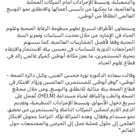
والتشغيلية، وتبسيط الإجراءات أمام الشركات المحلية
والعالمية، ما يمكنها من تأسيس أعمالها والانطلاق نحو التوسع
العالمي انطلاقاً من أبوظبي.
وستتعاون الأطراف لتسريع تطوير منظومة الرعاية الصحية وعلوم
الحياة في الإمارة، من خلال تحديث السياسات وتعزيز البنية
التحتية وفقاً لأفضل الممارسات العالمية. كما ستسهم
المراجعات الدورية للسياسات في تحسين بيئة الاستثمار والارتقاء
بتجربة المستثمرين، ما يعزز مكانة أبوظبي كمركز عالمي رائد في
قطاع علوم الحياة.
وقالت سعادة الدكتورة نورة خميس الغيثي، وكيل دائرة الصحة –
أبوظبي: "توفر أبوظبي للمستثمرين العالميين وروّاد الابتكار في
قطاع الصحة بيئة مثالية للانطلاق والتوسع. ومن خلال مجمّع
الصحة والطب واللياقة لحياة مستدامة (HELM)، نُعمل على
تسريع دخول الأسواق، وتبسيط الإجراءات التنظيمية، وتقديم
الدعم اللازم لتمكين الشركات الناشئة والمستثمرين من تحقيق
نمو مستدام وفعّال. وهذه الشراكة تؤكد التزامنا بتحويل الابتكار
العلمي إلى حلول عملية تصل إلى المرضى والمجتمعات حول
العالم."