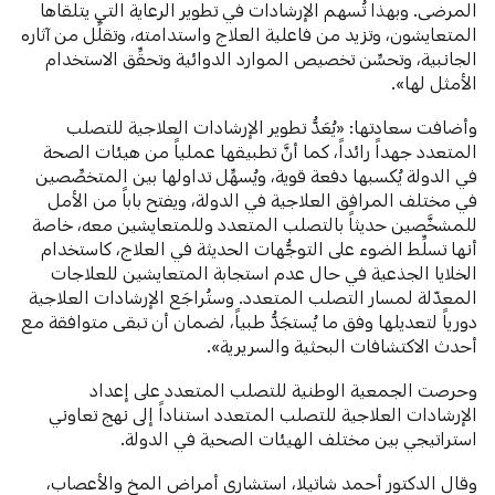
المرضى. وبهذا تُسهم الإرشادات في تطوير الرعاية التي يتلقاها
المتعايشون، وتزيد من فاعلية العلاج واستدامته، وتقلِّل من آثاره
الجانبية، وتحسِّن تخصيص الموارد الدوائية وتحقِّق الاستخدام
الأمثل لها».
وأضافت سعادتها: «يُعَدُّ تطوير الإرشادات العلاجية للتصلب
المتعدد جهداً رائداً، كما أنَّ تطبيقها عملياً من هيئات الصحة
في الدولة يُكسبها دفعة قوية، ويُسهِّل تداولها بين المتخصِّصين
في مختلف المرافق العلاجية في الدولة، ويفتح باباً من الأمل
للمشخَّصين حديثاً بالتصلب المتعدد وللمتعايشين معه، خاصة
أنها تسلِّط الضوء على التوجُّهات الحديثة في العلاج، كاستخدام
الخلايا الجذعية في حال عدم استجابة المتعايشين للعلاجات
المعدّلة لمسار التصلب المتعدد. وستُراجَع الإرشادات العلاجية
دورياً لتعديلها وفق ما يُستجَدُّ طبياً، لضمان أن تبقى متوافقة مع
أحدث الاكتشافات البحثية والسريرية».
وحرصت الجمعية الوطنية للتصلب المتعدد على إعداد
الإرشادات العلاجية للتصلب المتعدد استناداً إلى نهج تعاوني
استراتيجي بين مختلف الهيئات الصحية في الدولة.
وقال الدكتور أحمد شاتيلا، استشاري أمراض المخ والأعصاب،