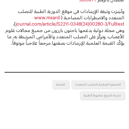
ونُشِرَت وثيقة الإرشادات في موقع الدورية الطبية للتصلب
المتعدد والاضطرابات المصاحبة (
www.msard-
)،
journal.com/article/S2211-0348(24)00280-3/fulltext
وهي مجلة دولية يدعمها باحثون بارزون من جميع مجالات علوم
الأعصاب، وتركِّز على التصلب المتعدد والأمراض المرتبطة به، ما
يؤكِّد القيمة العلمية للإرشادات بصفتها مرجعاً علاجياً موثوقاً.
الجمعية الوطنية للتصلب المتعدد
الصحة
مدينة الشيخ شخبوط الطبية