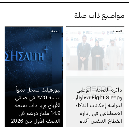
مواضيع ذات صلة
الصحة
الصحة
دائرة الصحة - أبوظبي
بيورهيلث تسجل نمواً
وEight Sleep تتعاونان
بنسبة 20% في صافي
لدراسة إمكانات الذكاء
الأرباح وإيرادات بقيمة
الاصطناعي في إدارة
14.9 مليار درهم في
انقطاع التنفس أثناء
النصف الأول من 2026
النوم