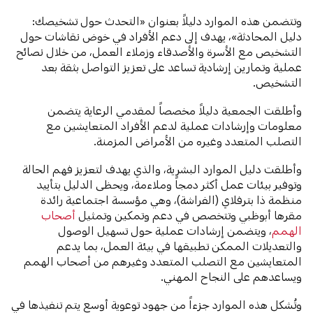
وتتضمن هذه الموارد دليلاً بعنوان «التحدث حول تشخيصك:
دليل المحادثة»، يهدف إلى دعم الأفراد في خوض نقاشات حول
التشخيص مع الأسرة والأصدقاء وزملاء العمل، من خلال نصائح
عملية وتمارين إرشادية تساعد على تعزيز التواصل بثقة بعد
التشخيص.
وأطلقت الجمعية دليلاً مخصصاً لمقدمي الرعاية يتضمن
معلومات وإرشادات عملية لدعم الأفراد المتعايشين مع
التصلب المتعدد وغيره من الأمراض المزمنة.
وأطلقت دليل الموارد البشرية، والذي يهدف لتعزيز فهم الحالة
وتوفير بيئات عمل أكثر دمجاً وملاءمة، ويحظى الدليل بتأييد
منظمة ذا بترفلاي (الفراشة)، وهي مؤسسة اجتماعية رائدة
مقرها أبوظبي وتتخصص في دعم وتمكين وتمثيل
أصحاب
الهمم
، ويتضمن إرشادات عملية حول تسهيل الوصول
والتعديلات الممكن تطبيقها في بيئة العمل، بما يدعم
المتعايشين مع التصلب المتعدد وغيرهم من أصحاب الهمم
ويساعدهم على النجاح المهني.
وتُشكل هذه الموارد جزءاً من جهود توعوية أوسع يتم تنفيذها في