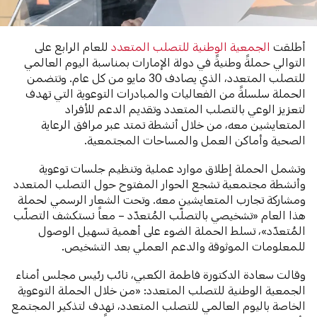
أطلقت
الجمعية الوطنية للتصلب المتعدد
للعام الرابع على
التوالي حملةً وطنيةً في دولة الإمارات بمناسبة اليوم العالمي
للتصلب المتعدد، الذي يصادف 30 مايو من كل عام. وتتضمن
الحملة سلسلةً من الفعاليات والمبادرات التوعوية التي تهدف
لتعزيز الوعي بالتصلب المتعدد وتقديم الدعم للأفراد
المتعايشين معه، من خلال أنشطة تمتد عبر مرافق الرعاية
الصحية وأماكن العمل والمساحات المجتمعية.
وتشمل الحملة إطلاق موارد عملية وتنظيم جلسات توعوية
وأنشطة مجتمعية تشجع الحوار المفتوح حول التصلب المتعدد
ومشاركة تجارب المتعايشين معه. وتحت الشعار الرسمي لحملة
هذا العام «تشخيصي بالتصلّب المُتعدّد – معاً نستكشف التصلّب
المُتعدّد»، تسلط الحملة الضوء على أهمية تسهيل الوصول
للمعلومات الموثوقة والدعم العملي بعد التشخيص.
وقالت سعادة الدكتورة فاطمة الكعبي، نائب رئيس مجلس أمناء
الجمعية الوطنية للتصلب المتعدد: «من خلال الحملة التوعوية
الخاصة باليوم العالمي للتصلب المتعدد، نهدف لتذكير المجتمع