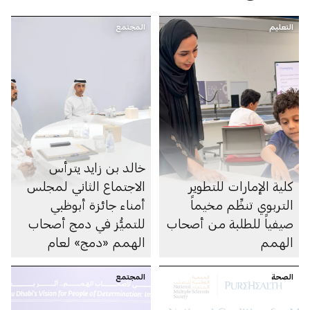
التعليم
المجتمع
خالد بن زايد يترأس
كلية الإمارات للتطوير
الاجتماع الثاني لمجلس
التربوي تنظِّم مخيماً
أمناء جائزة أبوظبي
صيفياً للطلبة من أصحاب
للتميُّز في دمج أصحاب
الهمم
الهمم «دمج» لعام
2026
الصحة
المجتمع