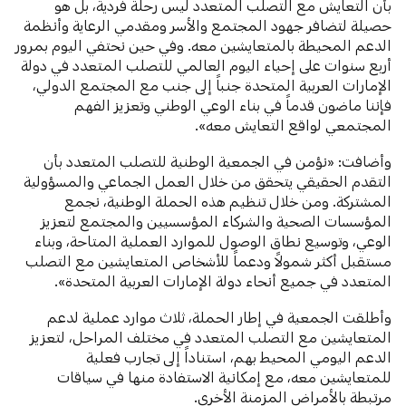
بأن التعايش مع التصلب المتعدد ليس رحلةً فردية، بل هو
حصيلة لتضافر جهود المجتمع والأسر ومقدمي الرعاية وأنظمة
الدعم المحيطة بالمتعايشين معه. وفي حين نحتفي اليوم بمرور
أربع سنوات على إحياء اليوم العالمي للتصلب المتعدد في دولة
الإمارات العربية المتحدة جنباً إلى جنب مع المجتمع الدولي،
فإننا ماضون قدماً في بناء الوعي الوطني وتعزيز الفهم
المجتمعي لواقع التعايش معه».
وأضافت: «نؤمن في الجمعية الوطنية للتصلب المتعدد بأن
التقدم الحقيقي يتحقق من خلال العمل الجماعي والمسؤولية
المشتركة. ومن خلال تنظيم هذه الحملة الوطنية، نجمع
المؤسسات الصحية والشركاء المؤسسيين والمجتمع لتعزيز
الوعي، وتوسيع نطاق الوصول للموارد العملية المتاحة، وبناء
مستقبل أكثر شمولاً ودعماً للأشخاص المتعايشين مع التصلب
المتعدد في جميع أنحاء دولة الإمارات العربية المتحدة».
وأطلقت الجمعية في إطار الحملة، ثلاث موارد عملية لدعم
المتعايشين مع التصلب المتعدد في مختلف المراحل، لتعزيز
الدعم اليومي المحيط بهم، استناداً إلى تجارب فعلية
للمتعايشين معه، مع إمكانية الاستفادة منها في سياقات
مرتبطة بالأمراض المزمنة الأخرى.