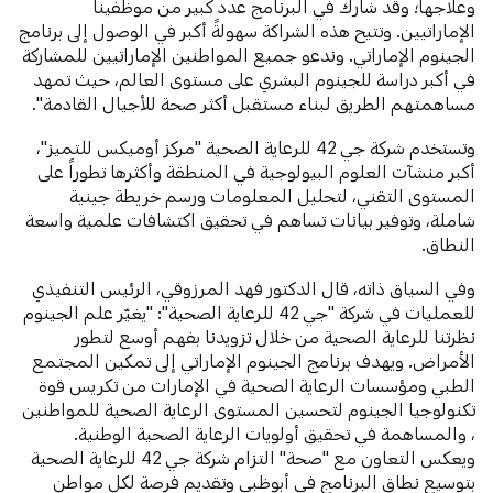
وعلاجها؛ وقد شارك في البرنامج عدد كبير من موظفينا
الإماراتيين. وتتيح هذه الشراكة سهولةً أكبر في الوصول إلى برنامج
الجينوم الإماراتي. وندعو جميع المواطنين الإماراتيين للمشاركة
في أكبر دراسة للجينوم البشري على مستوى العالم، حيث تمهد
مساهمتهم الطريق لبناء مستقبل أكثر صحة للأجيال القادمة".
وتستخدم شركة جي 42 للرعاية الصحية "مركز أوميكس للتميز"،
أكبر منشآت العلوم البيولوجية في المنطقة وأكثرها تطوراً على
المستوى التقني، لتحليل المعلومات ورسم خريطة جينية
شاملة، وتوفير بيانات تساهم في تحقيق اكتشافات علمية واسعة
النطاق.
وفي السياق ذاته، قال الدكتور فهد المرزوقي، الرئيس التنفيذي
للعمليات في شركة "جي 42 للرعاية الصحية": "يغيّر علم الجينوم
نظرتنا للرعاية الصحية من خلال تزويدنا بفهم أوسع لتطور
الأمراض. ويهدف برنامج الجينوم الإماراتي إلى تمكين المجتمع
الطبي ومؤسسات الرعاية الصحية في الإمارات من تكريس قوة
تكنولوجيا الجينوم لتحسين المستوى الرعاية الصحية للمواطنين
، والمساهمة في تحقيق أولويات الرعاية الصحية الوطنية.
ويعكس التعاون مع "صحة" التزام شركة جي 42 للرعاية الصحية
بتوسيع نطاق البرنامج في أبوظبي وتقديم فرصة لكل مواطن