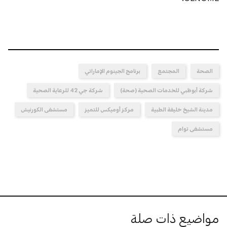
الصحة
المجتمع
برنامج الجينوم ‏الإماراتي
شركة أبوظبي للخدمات الصحية (صحة)
شركة جي 42 للرعاية الصحية
مدينة الشيخ خليفة الطبية
مركز أوميكس للتميز
مستشفى الكورنيش
مستشفى توام
مواضيع ذات صلة