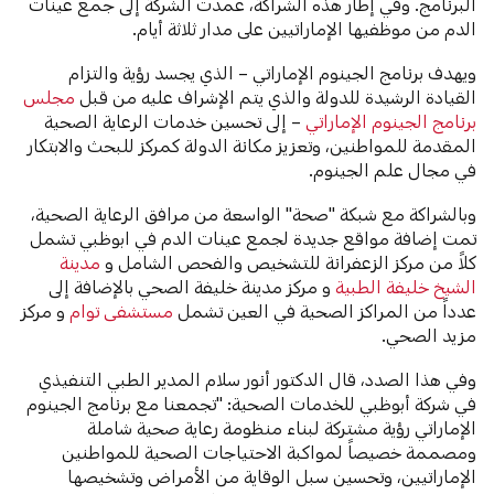
البرنامج. وفي إطار هذه الشراكة، عمدت الشركة إلى جمع عينات
الدم من موظفيها الإماراتيين على مدار ثلاثة أيام.
ويهدف برنامج الجينوم الإماراتي – الذي يجسد رؤية والتزام
القيادة الرشيدة للدولة والذي يتم الإشراف عليه من قبل
مجلس
برنامج الجينوم الإماراتي
– إلى تحسين خدمات الرعاية الصحية
المقدمة للمواطنين، وتعزيز مكانة الدولة كمركز للبحث والابتكار
في مجال علم الجينوم.
وبالشراكة مع شبكة "صحة" الواسعة من مرافق الرعاية الصحية،
تمت إضافة مواقع جديدة لجمع عينات الدم في ابوظبي تشمل
كلاً من مركز الزعفرانة للتشخيص والفحص الشامل و
مدينة
الشيخ خليفة الطبية
و مركز مدينة خليفة الصحي بالإضافة إلى
عدداً من المراكز الصحية في العين تشمل
مستشفى توام
و مركز
مزيد الصحي.
وفي هذا الصدد، قال الدكتور أنور سلام المدير الطبي التنفيذي
في شركة أبوظبي للخدمات الصحية: "تجمعنا مع برنامج الجينوم
الإماراتي رؤية مشتركة لبناء منظومة رعاية صحية شاملة
ومصممة خصيصاً لمواكبة الاحتياجات الصحية للمواطنين
الإماراتيين، وتحسين سبل الوقاية من الأمراض وتشخيصها