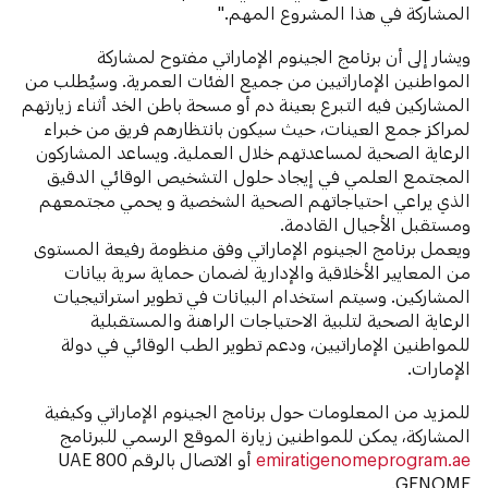
المشاركة في هذا المشروع المهم."
ويشار إلى أن برنامج الجينوم الإماراتي مفتوح لمشاركة
المواطنين الإماراتيين من جميع الفئات العمرية. وسيُطلب من
المشاركين فيه التبرع بعينة دم أو مسحة باطن الخد أثناء زيارتهم
لمراكز جمع العينات، حيث سيكون بانتظارهم فريق من خبراء
الرعاية الصحية لمساعدتهم خلال العملية. ويساعد المشاركون
المجتمع العلمي في إيجاد حلول التشخيص الوقائي الدقيق
الذي يراعي احتياجاتهم الصحية الشخصية و يحمي مجتمعهم
ومستقبل الأجيال القادمة.
ويعمل برنامج الجينوم الإماراتي وفق منظومة رفيعة المستوى
من المعايير الأخلاقية والإدارية لضمان حماية سرية بيانات
المشاركين. وسيتم استخدام البيانات في تطوير استراتيجيات
الرعاية الصحية لتلبية الاحتياجات الراهنة والمستقبلية
للمواطنين الإماراتيين، ودعم تطوير الطب الوقائي في دولة
الإمارات.
للمزيد من المعلومات حول برنامج الجينوم الإماراتي وكيفية
المشاركة، يمكن للمواطنين زيارة الموقع الرسمي للبرنامج
emiratigenomeprogram.ae
أو الاتصال بالرقم 800 UAE
GENOME.