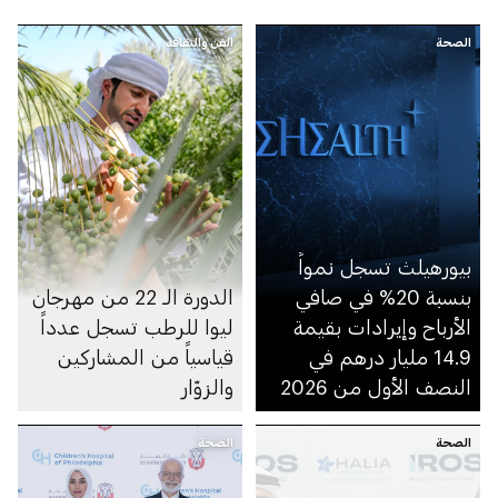
الصحة
الفن والثقافة
بيورهيلث تسجل نمواً
بنسبة 20% في صافي
الدورة الـ 22 من مهرجان
الأرباح وإيرادات بقيمة
ليوا للرطب تسجل عدداً
14.9 مليار درهم في
قياسياً من المشاركين
النصف الأول من 2026
والزوّار
الصحة
الصحة