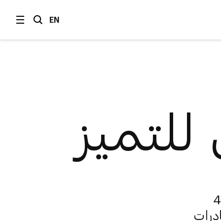
EN
للتميز
الذي أطلقته مجموعة جي 42
درات