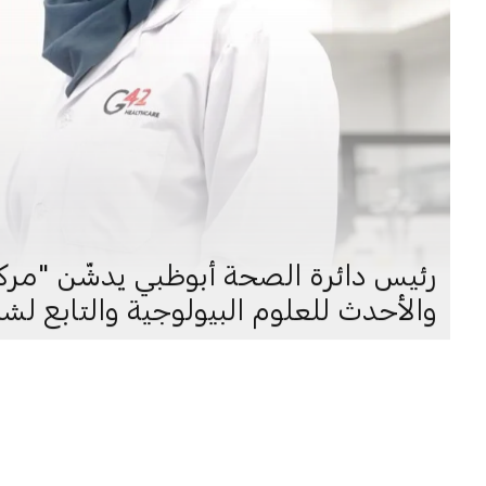
رئيس دائرة الصحة أبوظبي يدشّن "مركز
والأحدث للعلوم البيولوجية والتابع لشركة "جي 42 للر