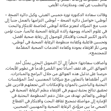
والتطبيب عن بُعد، ومتلازمات الأيض.
وقالت سعادة الدكتورة نورة خميس الغيثي، وكيل دائرة الصحة –
أبوظبي: «تواصل دائرة الصحة – أبوظبي التزامها بالعمل جنباً إلى
جنب مع الشركاء لتعزيز مكانة أبوظبي كحاضنة للابتكار والبحث
في علوم الحياة، ووجهة رائدة للرعاية الصحية عالمياً، حيث نؤمن
بالدور الكبير للبحث والابتكار للوصول إلى رعاية صحية أفضل،
وتحسين فاعلية وكفاءة منظومة الرعاية الصحية في أبوظبي،
ومن ثمَّ الارتقاء بجودة وكفاءة الخدمات الصحية المقدَّمة
للمجتمع».
وأضافت سعادتها: «نظراً إلى أنَّ التمويل البحثي يمثِّل أحد
العوائق التي قد تقف أحياناً نحو المُضيِّ قُدماً في تطوير الأبحاث،
حرصنا على تذليل هذه العوائق من خلال البرامج والمبادرات،
التي أطلقناها بالتعاون مع شركائنا المعنيين، لمدِّ المؤسَّسات
البحثية والباحثين بالموارد والإمكانات التي تجعلهم قادرين على
تحقيق نتائج بحثية تسهم في الارتقاء بنظم الرعاية الصحية في
أبوظبي والعالم. نهدف من خلال دعم المنظومة البحثية في
الإمارة إلى مواصلة تشجيع ثقافة البحث والابتكار في القطاع
الصحي ما بين مزوِّدي الرعاية الصحية والمهنيين الصحيين،