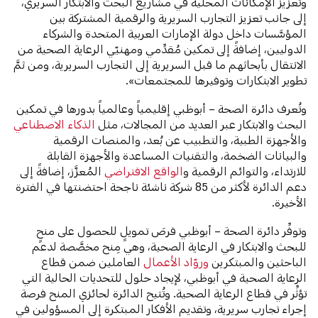
وتعزيز الإمكانات المحلية في مشاريع البحث والابتكار السريري،
إلى جانب تعزيز التجارب السريرية والرقمية المشتركة بين
المؤسَّسات داخل دولة الإمارات العربية المتحدة والشركاء
الدوليين، إضافةً إلى تمكين مُقدِّمي ومهنيّي الرعاية الصحية من
الانتقال بأبحاثهم ما قبل السريرية إلى التجارب السريرية، ومن ثمَّ
تطوير الابتكارات وتوفيرها للمجتمعات».
وتُعرف دائرة الصحة – أبوظبي إقليمياً وعالمياً بدورها في تمكين
البحث والابتكار عبر العديد من المجالات، مثل
الذكاء الاصطناعي
والأجهزة الطبية، والتطبيب عن بُعد، والمنصات الرقمية
والبيانات الضخمة، والتقنيات المساعدة والأجهزة القابلة
للارتداء، والتوائم الرقمية و
الواقع الافتراضي
المُعزَّز، إضافةً إلى
دعم الدائرة لأكثر من 85 شركة ناشئة ناجحة احتضنتها في الفترة
الأخيرة.
وتوفِّر دائرة الصحة – أبوظبي فرصَ تمويلٍ للحصول على منحٍ
للبحث والابتكار في الرعاية الصحية، وهي مِنح مخصَّصة لدعم
الباحثين والمبتكرين
وروّاد الأعمال
العاملين ضمن قطاع
الرعاية الصحية في أبوظبي، لإيجاد حلول للتحديات الحالية التي
تؤثِّر في قطاع الرعاية الصحية. وتُتيح الدائرة لحائزي المنح فرصة
إجراء تجارب سريرية، وتقديم الأفكار المبتكرة إلى المسؤولين في