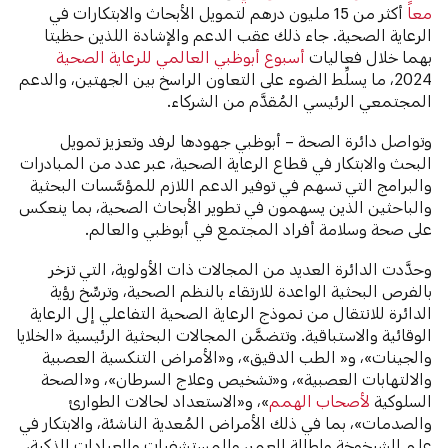
معاً
أكثر من 15 مليون درهم لتمويل الأبحاث والابتكارات في
الرعاية الصحية. جاء ذلك عقب الدعم والإشادة اللذين حظيتا
بهما خلال فعاليات
أسبوع أبوظبي العالمي للرعاية الصحية
2024، ما يسلِّط الضوء على التعاون الراسخ بين الجهتين، والدعم
المجتمعي الرئيسي المُقدَّم من الشركاء.
وتواصل دائرة الصحة – أبوظبي جهودها لرفد وتعزيز تمويل
البحث والابتكار في قطاع الرعاية الصحية، عبر عدد من المبادرات
والبرامج التي تسهم في توفير الدعم اللازم للمؤسَّسات البحثية
والباحثين الذين يسهمون في تطوير الأبحاث الصحية، بما ينعكس
على صحة وسلامة أفراد المجتمع في أبوظبي والعالم.
وحدَّدت الدائرة العديد من المجالات ذات الأولوية، التي تزخر
بالفرص البحثية الواعدة للارتقاء بالنظم الصحية، وترسِّخ رؤية
الدائرة للانتقال من نموذج الرعاية الصحية التفاعلي إلى الرعاية
الوقائية والاستباقية. وتتضمَّن المجالات البحثية الرئيسية «الخلايا
والجينات»، و« الطب الدقيق»، و«الأمراض التنكسية العصبية
والالتهابات العصبية»، و«تشخيص وعلاج السرطان»، و«الصحة
السلوكية
لأصحاب الهمم
»، و«الاستعداد لحالات الطوارئ
والصدمات»، بما في ذلك الأمراض المُعدية الناشئة، والابتكار في
علم الشيخوخة وإطالة العمر، والمستشفيات والعيادات الذكية،