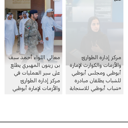
تُجريان زيارات تفتيشية
لأكثر من 480 مدرسة
وحضانة لتقييم مستويات
الجاهزية وتعزيز معايير
السلامة في المؤسسات
التعليمية التابعة للدائرة
مركز إدارة الطوارئ
معالي اللواء أحمد سيف
والأزمات والكوارث لإمارة
بن زيتون المهيري يطلع
أبوظبي ومجلس أبوظبي
على سير العمليات في
للشباب يطلقان مبادرة
مركز إدارة الطوارئ
«شباب أبوظبي للاستجابة
والأزمات لإمارة أبوظبي
للطوارئ» بهدف تعزيز
الجاهزية