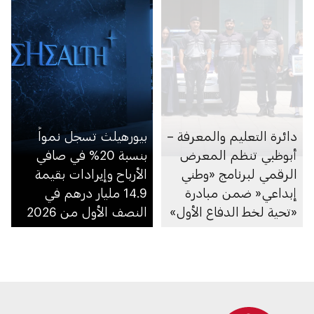
دائرة التعليم والمعرفة –
بيورهيلث تسجل نمواً
أبوظبي تنظم المعرض
بنسبة 20% في صافي
الرقمي لبرنامج «وطني
الأرباح وإيرادات بقيمة
إبداعي« ضمن مبادرة
14.9 مليار درهم في
«تحية لخط الدفاع الأول»
النصف الأول من 2026