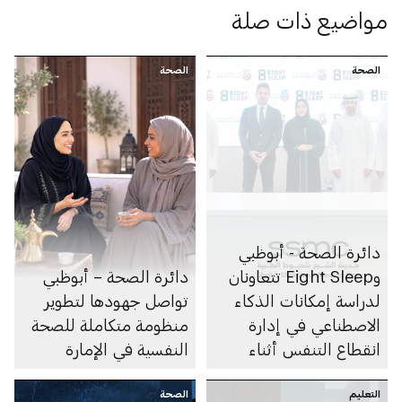
مواضيع ذات صلة
الصحة
الصحة
دائرة الصحة - أبوظبي
وEight Sleep تتعاونان
دائرة الصحة – أبوظبي
لدراسة إمكانات الذكاء
تواصل جهودها لتطوير
الاصطناعي في إدارة
منظومة متكاملة للصحة
انقطاع التنفس أثناء
النفسية في الإمارة
النوم
التعليم
الصحة