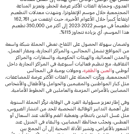
العدوى، وحماية الفئات الأكثر عرضة للخطر، وتعزيز المناعة
المجتمعية خلال موسم الإنفلونزا. وشهدت معدلات التطعيم
ارتفاعاً كبيراً خلال الأعوام الأخيرة، حيث ارتفعت من 162,761
تطعيماً في موسم 2022-2023 إلى أكثر من 350,000 تطعيم
هذا الموسم، أي بزيادة تتجاوز 115%.
ولضمان سهولة الحصول على اللقاح، تغطي الحملة شبكة واسعة
من المواقع تشمل المجالس، والمراكز التجارية، ومقار العمل،
والمدن العمالية، والهيئات الحكومية، والسفارات، والمراكز
الثقافية، مع تنظيم فعاليات أسبوعية في المراكز التجارية داخل
أبوظبي و
العين
و
الظفرة
، وجولات يومية في المجالس
المجتمعية. وركّزت الحملة على الفئات الأكثر عرضة للمضاعفات،
مثل كبار المواطنين والمقيمين والحوامل والأطفال والأشخاص
المصابين بالأمراض المزمنة والعاملين في الخطوط الأمامية.
وفي إطار تعزيز مسؤولية الفرد في الوقاية، تركّز الحملة السنوية
على أهمية التدابير الوقائية الشخصية للحد من انتشار الفيروس،
مثل غسل اليدين بانتظام، وتغطية الفم والأنف عند السعال أو
العطس، وتجنّب مخالطة المصابين، والبقاء في المنزل عند
الشعور بالأعراض. وتشير الأدلة الصحية إلى أن الجمع بين