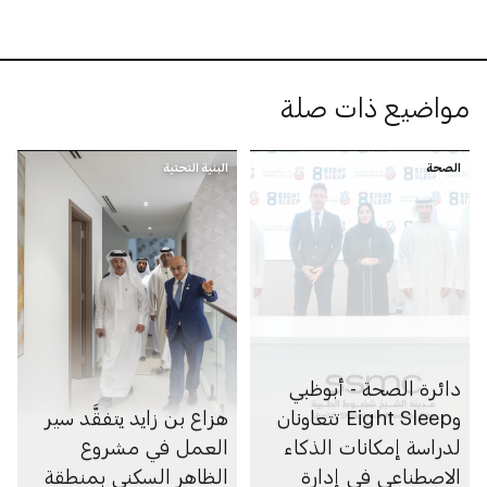
مواضيع ذات صلة
الصحة
البنية التحتية
دائرة الصحة - أبوظبي
وEight Sleep تتعاونان
هزاع بن زايد يتفقَّد سير
لدراسة إمكانات الذكاء
العمل في مشروع
الاصطناعي في إدارة
الظاهر السكني بمنطقة