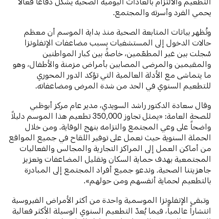
التطعيم والالتزام بالعادات اليومية الصحية يشكّل دفاعاً فعالاً
يحمي الفرد وأسرته والمجتمع.
وتُظهر بيانات المتابعة الصحية منذ بداية الموسم أن معظم
حالات الدخول إلى المستشفيات بسبب مضاعفات الإنفلونزا
سُجلت بين غير المطعّمين، خاصةً بين كبار المواطنين
والمقيمين والمرضى المصابين بأمراض مزمنة والأطفال، وهو
ما يتماشى مع الأدلة العالمية التي تؤكد الدور المحوري
للتطعيم السنوي في الحد من شدة المرض ومضاعفاته.
وقال سعادة الدكتور راشد السويدي، مدير عام مركز أبوظبي
للصحة العامة: «يمثل تجاوز 350,000 تطعيم هذا الموسم دليلاً
واضحاً على وعي المجتمع والتزامه بنهج الوقاية. ومن خلال
الحملة السنوية حيث نعمل على توفير اللقاح في جميع المواقع
من أماكن العمل إلى المراكز التجارية والمجالس والفعاليات
المجتمعية بهدف حماية السكان وتقليل المضاعفات وتعزيز
جاهزيتنا الصحية. وندعو جميع أفراد المجتمع إلى المبادرة
بالتطعيم لحماية أنفسهم ومن حولهم».
وتبقى الإنفلونزا الموسمية واحدة من أكثر الأمراض الفيروسية
انتشاراً عالمياً، فيما يُعدّ التطعيم السنوي الوسيلة الأكثر فعالية