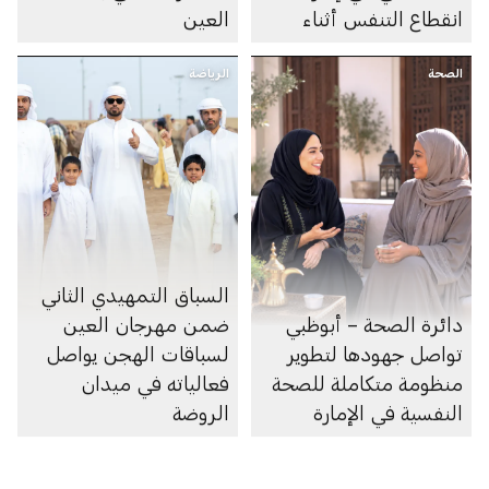
انقطاع التنفس أثناء
العين
النوم
الصحة
الرياضة
السباق التمهيدي الثاني
دائرة الصحة – أبوظبي
ضمن مهرجان العين
تواصل جهودها لتطوير
لسباقات الهجن يواصل
منظومة متكاملة للصحة
فعالياته في ميدان
النفسية في الإمارة
الروضة