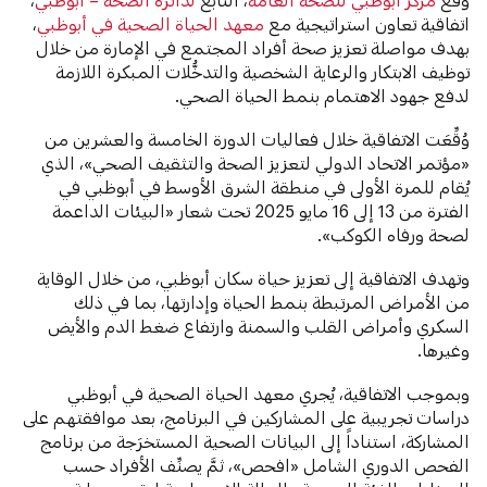
اتفاقية تعاون استراتيجية مع
معهد الحياة الصحية في أبوظبي
،
بهدف مواصلة تعزيز صحة أفراد المجتمع في الإمارة من خلال
توظيف الابتكار والرعاية الشخصية والتدخُّلات المبكرة اللازمة
لدفع جهود الاهتمام بنمط الحياة الصحي.
وُقِّعَت الاتفاقية خلال فعاليات الدورة الخامسة والعشرين من
«مؤتمر الاتحاد الدولي لتعزيز الصحة والتثقيف الصحي»، الذي
يُقام للمرة الأولى في منطقة الشرق الأوسط في أبوظبي في
الفترة من 13 إلى 16 مايو 2025 تحت شعار «البيئات الداعمة
لصحة ورفاه الكوكب».
وتهدف الاتفاقية إلى تعزيز حياة سكان أبوظبي، من خلال الوقاية
من الأمراض المرتبطة بنمط الحياة وإدارتها، بما في ذلك
السكري وأمراض القلب والسمنة وارتفاع ضغط الدم والأيض
وغيرها.
وبموجب الاتفاقية، يُجري معهد الحياة الصحية في أبوظبي
دراسات تجريبية على المشاركين في البرنامج، بعد موافقتهم على
المشاركة، استناداً إلى البيانات الصحية المستخرَجة من برنامج
الفحص الدوري الشامل «افحص»، ثمَّ يصنِّف الأفراد حسب