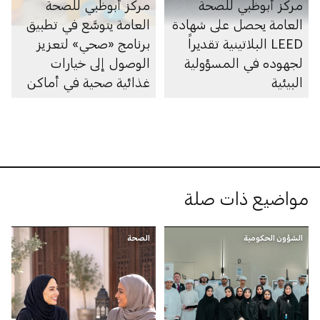
مركز أبوظبي للصحة
مركز أبوظبي للصحة
العامة يحصل على شهادة
العامة يتوسَّع في تطبيق
LEED البلاتينية تقديراً
برنامج «صحي» لتعزيز
لجهوده في المسؤولية
الوصول إلى خيارات
البيئية
غذائية صحية في أماكن
العمل في الإمارة
مواضيع ذات صلة
الشؤون الحكومية
الصحة