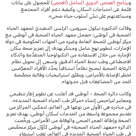
و
برنامج الفحص الدوري الشامل (افحص)
للحصول على بيانات
قيِّمة عن احتياجات السكان، وكيفية دعم أفراد المجتمع
ومساعدتهم على تبنّي أسلوب حياة صحي».
وقالت الدكتورة نيكول سيروتين، الرئيس التنفيذي لمعهد الحياة
الصحية في أبوظبي:
«يعمل معهد الحياة الصحية في أبوظبي مع
مركز أبوظبي للصحة العامة وغيره من الجهات الحكومية في دولة
الإمارات، لتطوير نهج شامل ومبتكَر يهدف إلى تعزيز صحة سكان
الإمارة، من خلال الاستفادة من التكنولوجيا المتقدِّمة والذكاء
الاصطناعي وطب نمط الحياة الدقيق. ونسعى إلى تحويل نظام
الرعاية الصحية ليصبح نظاماً استباقياً يحدِّد الأفراد المعرَّضين
لخطر الإصابة بالأمراض، ويطبِّق استراتيجيات وقائية مخصَّصة
للحد من المضاعفات قبل حدوثها».
وكانت دائرة الصحة – أبوظبي قد أعلنت عن تطوير إطار تنظيمي
ومعايير لتراخيص إنشاء «مراكز طب الحياة الصحية المديدة»،
في مبادرة هي الأولى من نوعها في العالم، لتمكين المراكز من
تقديم مجموعة واسعة من الخدمات لسكان أبوظبي، بهدف تعزيز
الصحة وإطالة العمر الصحي والوقاية من الأمراض. ورخَّصت
الدائرة «معهد الحياة الصحية» في أبوظبي كأوَّل مركز متخصِّص
في طب الحياة الصحية المديدة في العالم، عقب استيفاء