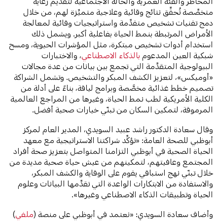
المخاطر والفئة العمرية والحالة الاجتماعية لتقديم رعاية
متخصِّصة تُحقِّق نتائج وقائية وعلاجية متميِّزة لهم، من خلال
دمج تقنيات تشخيص متقدِّمة واستراتيجيات وقائية لمعالجة
الأمراض المرتبطة بنمط الحياة بفاعلية أكبر. ويشمل ذلك
استخدام أدوات تشخيص مبتكرة، مثل المؤشرات الحيوية، ومسح
شبكية العين المدعوم
بالذكاء الاصطناعي
، والاختبارات
البيولوجية المتقدِّمة التي تجمع بين بيانات من عدة مجالات
«أوميكس»، لتعزيز الكشف المبكر والتشخيص. وتشمل الشراكة
تصميم خطط غذائية مخصَّصة وبرامج لياقة، بناءً على أدلة من
الكلية الأمريكية لطب نمط الحياة، وغيرها من المراجع العالمية
المرموقة، لتمكين السكان من تبنّي خيارات صحية أفضل.
وقال سعادة الدكتور راشد عبيد السويدي، المدير العام لمركز
أبوظبي للصحة العامة: «تؤكِّد شراكتنا الاستراتيجية مع معهد
الحياة الصحية في أبوظبي التزامنا المتواصل بتعزيز صحة أفراد
المجتمع وعافيتهم، لتمكينهم من عيش حياة صحية مديدة من
خلال تبنّي نهج استباقي يقوم على الوقاية والكشف المبكر،
والاستفادة من الابتكارات الواعدة التي تقدِّمها البيانات وعلوم
الحياة وتطبيقات الذكاء الاصطناعي وغيرها».
وأضاف سعادة السويدي: «نعتمد في أبوظبي على منصة (
ملفي
)