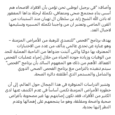
وأضاف: "في برجيل ابوظبي نحن نؤمن بأن الافراد الاصحاء هم
أسس بناء مجتمع صحي ومتعافي، تكملة لرحلة بداها المغفور
له باذن الله الشيخ زايد بن سلطان ال نهيان منذ الستينات من
القرن الماضي ونعتبر ان من واجبنا تكمله المسيره وتسليمها
لاجيال الغد.
يهدف برنامج "افحص "للتصدي للرهبة من الأمراض المزمنة –
وهو عبارة عن تحدي عالمي يتألف من عدد من الاختبارات
المعترف بها دوليًا والتي أثبتت جدواها من الناحية العملية للحد
من الوفيات وزيادة جودة الحياة من خلال إجراء عمليات الفحص
الفعالة. الأهم من ذلك هو المفهوم السائد بأن برنامج "افحص"
سيتم تنفيذه بالتزامن مع برنامج الفحص الصحي الدوري
والشامل والمستمر الذي أطلقته دائرة الصحة.
وتشير الدراسات المتوفرة في هذا المجال حول العالم، إلى أن
خطورة الأمراض المزمنة تكمن أساساً في عدم الكشف عنها لدى
الكثير من الأفراد، فقد تكون إصابتهم بها غير مصحوبة بأعراض
صحية واضحة ومقلقة، وهو ما يشجعهم على إهمالها وعدم
النظر إليها بجدية.