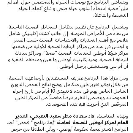
ويتماشى البرنامج مع توصيات الخبراء والمختصين حول العالم
على أهمية اعتماد أسلوب حياة صحي واتباع أنماط الحياة
النشيطة والفاعلة.
ويشتمل البرنامج على تقييم متكامل للمخاطر الصحية الناجمة
عن عدد من الأمراض المزمنة، إلى جانب كشف إكلينيكي شامل
يتلاءم مع أهــم التحديات والاحتياجات الصحية حسب العمر
والجنس في عدد من مراكز الرعاية الصحية الأولية
من ضمنها
مراكز شركة أبوظبي للخدمات الصحية "صحة"، ومراكز مبادلة
للرعاية الصحية، وميديكلينيك أبوظبي والعين ومنطقة الظفرة و
أن أم سي ومستشفى برجيل أبوظبي.
ومن مزايا هذا البرنامج تعريف المستفيدين بأوضاعهم الصحية
من خلال توفير تقرير طبي متكامل يوضح نتائج الفحص الدوري
الشامل الخاص بهم في مدة لا تتعدى 10 أيام من تاريخ إجراء
الفحوصات. ويتضمن التقرير عرضاً مفصلاً من المركز الطبي
المرخّص الذي أجريت فيه هذه الفحوصات.
وبهذه المناسبة، افاد
سعادة مطر سعيد النعيمي، المدير
العام لمركز أبوظبي للصحة العامة:
"يُعدّ برنامج "افحص" أحد
البرامج الاستراتيجية لحكومة أبوظبي ، ويأتي انطلاقا من حرص