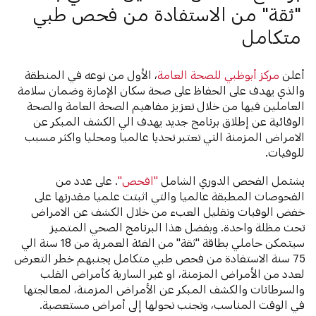
"ثقة" من الاستفادة من فحص طبي
متكامل
أعلن
مركز أبوظبي للصحة العامة
، الأول من نوعه في المنطقة
والذي يهدف على الحفاظ على صحة سكان الإمارة وضمان سلامة
العاملين فيها من خلال تعزيز مفاهيم الصحة العامة والصحة
الوقائية عن إطلاق برنامج جديد يهدف الي الكشف المبكر عن
الامراض المزمنة التي تعتبر تحديا عالميا ومحليا واكثر مسبب
للوفيات.
يشتمل الفحص الدوري الشامل
"افحص"
. على عدد من
الفحوصات المطبقة عالميا والتي اثبتت علميا مقدرتها على
خفض الوفيات وتقليل العبء من خلال الكشف عن الامراض
تحت مظلة واحدة. وبفضل هذا البرنامج الصحي المتميز
سيتمكن حاملي بطاقة "ثقة" من الفئة العمرية من 18 سنة الي
75 سنة الاستفادة من فحص طبي متكامل يجنبهم خطر التعرض
لعدد من الأمراض المزمنة، او غير السارية كأمراض القلب
والسرطانات والكشف المبكر عن الأمراض المزمنة، لمعالجتها
في الوقت المناسب، وتجنب تحولها إلى أمراض مستعصية.