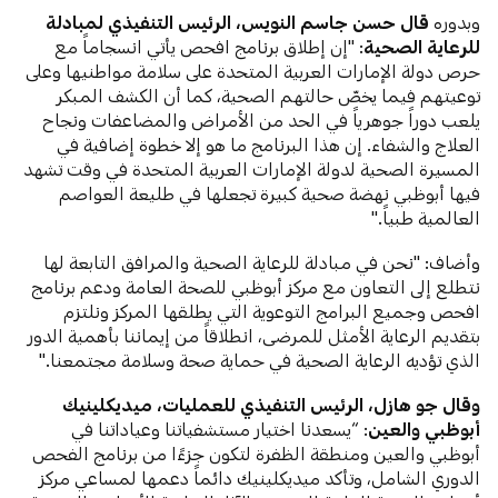
وبدوره
قال حسن جاسم النويس، الرئيس التنفيذي لمبادلة
للرعاية الصحية
: "إن إطلاق برنامج افحص يأتي انسجاماً مع
حرص دولة الإمارات العربية المتحدة على سلامة مواطنيها وعلى
توعيتهم فيما يخصّ حالتهم الصحية، كما أن الكشف المبكر
يلعب دوراً جوهرياً في الحد من الأمراض والمضاعفات ونجاح
العلاج والشفاء. إن هذا البرنامج ما هو إلا خطوة إضافية في
المسيرة الصحية لدولة الإمارات العربية المتحدة في وقت تشهد
فيها أبوظبي نهضة صحية كبيرة تجعلها في طليعة العواصم
العالمية طبياً."
وأضاف: "نحن في مبادلة للرعاية الصحية والمرافق التابعة لها
نتطلع إلى التعاون مع مركز أبوظبي للصحة العامة ودعم برنامج
افحص وجميع البرامج التوعوية التي يطلقها المركز ونلتزم
بتقديم الرعاية الأمثل للمرضى، انطلاقاً من إيماننا بأهمية الدور
الذي تؤديه الرعاية الصحية في حماية صحة وسلامة مجتمعنا."
وقال جو هازل، الرئيس التنفيذي للعمليات، ميديكلينيك
أبوظبي والعين
: “يسعدنا اختيار مستشفياتنا وعياداتنا في
أبوظبي والعين ومنطقة الظفرة لتكون جزءًا من برنامج الفحص
الدوري الشامل، وتأكد ميديكلينيك دائماً دعمها لمساعي مركز