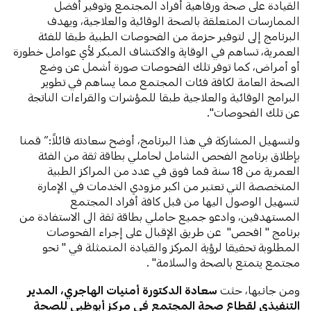
القيادة على صحة ورفاهية أفراد المجتمع وتوفير أفضل
الممارسات المتعلقة بالصحة الوقائية والعلاجية، ويهدف
البرنامج إلى لتوفير حزمة من الفحوصات الطبية طبقا للفئة
العمرية، تساهم في الوقاية والاكتشاف المبكر لأي عوامل خطورة
أو أمراض، كما توفر تلك الفحوصات صورة أشمل عن وضع
الصحة العامة لكافة فئات المجتمع مما يساهم في تطوير
البرامج الوقائية والعلاجية طبقا للمؤشرات والقراءات الناتجة
عن تلك الفحوصات".
ولتسهيل المشاركة في هذا البرنامج، أوضح سعادته قائلاً:” قمنا
بإطلاق برنامج الفحص الشامل لحاملي بطاقة ثقة من الفئة
العمرية من 18 سنة فما فوق في عدد من المراكز الطبية
المتخصصة التي تعتبر من اكبر مزودي الخدمات في الإمارة
لتسهيل الوصول اليها من قبل كافة أفراد المجتمع
المستهدفين، وادعو جميع حاملي بطاقة ثقة الى الاستفادة من
برنامج " افحص" عن طريق الإقبال على إجراء الفحوصات
المطلوبة تحقيقا لرؤية المركز والقيادة المتمثلة في " نحو
مجتمع يتمتع بالصحة والسلامة" .
ومن جانبها، حثت
سعادة الدكتورة أمنيات الهاجري، المدير
التنفيذي لقطاع صحة المجتمع في مركز أبوظبي للصحة