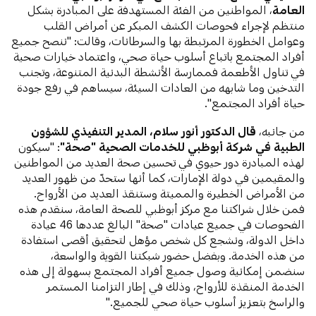
العامة
، المواطنين من الفئة المستهدفة على المبادرة بشكل
منتظم لإجراء فحوصات الكشف المبكر عن أمراض القلب
وعوامل الخطورة المرتبطة بها والسرطانات، وقالت: "ننصح جميع
أفراد المجتمع باتباع أسلوب حياة صحي، واعتماد خيارات صحية
في تناول الأطعمة فممارسة الأنشطة البدنية المتنوعة، وتجنب
التدخين وما شابهه من العادات السيئة، سيساهم في رفع جودة
حياة أفراد المجتمع".
من جانبه،
قال الدكتور أنور سلام، المدير التنفيذي للشؤون
الطبية في شركة أبوظبي للخدمات الصحية "صحة"
: "سيكون
لهذه المبادرة دور حيوي في تحسين صحة العديد من المواطنين
والمقيمين في دولة الإمارات، كما أنها ستحدّ من ظهور العديد
من الأمراض الخطيرة والمميتة وستنقذ العديد من الأرواح.
فمن خلال شراكتنا مع مركز أبوظبي للصحة العامة، سنقدم هذه
الفحوصات في جميع عيادات "صحة" البالغ عددها 46 عيادة
داخل الدولة، ونشجع كل شخص مؤهل لتحقيق أقصى استفادة
من هذه الخدمة. وبفضل حضور شبكتنا القوية والواسعة،
سنضمن إمكانية وصول جميع أفراد المجتمع بسهولة إلى هذه
الخدمة المنقذة للأرواح، وذلك في إطار التزامنا المستمر
والراسخ بتعزيز أسلوب حياة صحي للجميع."