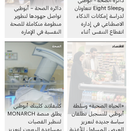
وEight Sleep تتعاونان
دائرة الصحة – أبوظبي
لدراسة إمكانات الذكاء
تواصل جهودها لتطوير
الاصطناعي في إدارة
منظومة متكاملة للصحة
انقطاع التنفس أثناء
النفسية في الإمارة
النوم
الاقتصاد
الصحة
«الحياة الصحية» وسلطة
كليفلاند كلينك أبوظبي
أبوظبي للتسجيل تطلقان
يطلق منصة MONARCH
سياسة جديدة لتعزيز
لتنظير القصبات
العرض المسؤول للأغذية
بمساعدة الروبوت لتعزيز