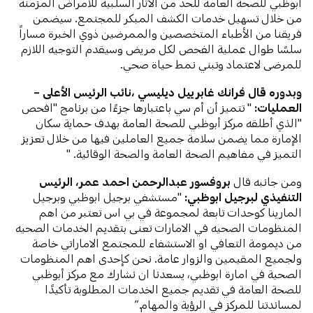
أبوظبي للصحة العامة للحد من الآثار السلبية للأمراض المزمنة
من خلال تسهيل خدمات الكشف المبكر للمجتمع. سيضمن
فريقنا من الأطباء المتخصصين والممرضين ذوي الخبرة مساراً
سلسًا طوال عملية الفحص لكل مريض وسيقدم التوجيه اللازم
للمرضى لاعتماد وتبني نمط حياة صحي.
وبدوره قال
فرانك غابرييل ديليسي
،
نائب الرئيس الأعلى –
العمليات:
" تتميز أن أم سي باعتبارها جزءًا من برنامج "افحص
"الذي أطلقه مركز أبوظبي للصحة العامة بهدف حماية سكان
الإمارة مما يضمن سلامة جميع العاملين فيها من خلال تعزيز
التميز في مفاهيم الصحة العامة والصحة الوقائية. "
ومن جانبه قال
بروفسور عبدالرحمن احمد عمر، الرئيس
التنفيذي لبرجيل ابوظبي:
"مستشفي برجيل ابوظبي وبرجيل
المارينا كوحدات تابعة لمجموعة في بي اس تعتبر من اهم
المنظومات الصحيه في الامارات تعنى بتقديم الخدمات الصحيه
من ديمومة التعافي او الاستشفاء للمجتمع الاماراتي خاصة
ولجميع المقيمين والزوار عامة. نحن كإحدى اهم المنظومات
الصحية في امارة ابوظبي، يسعدنا ان نشارك مع مركز أبوظبي
للصحة العامة في تقديم جميع الخدمات المطلوبة تأكيدًا
لمساندتنا للمركز في الرؤية والمهام.”