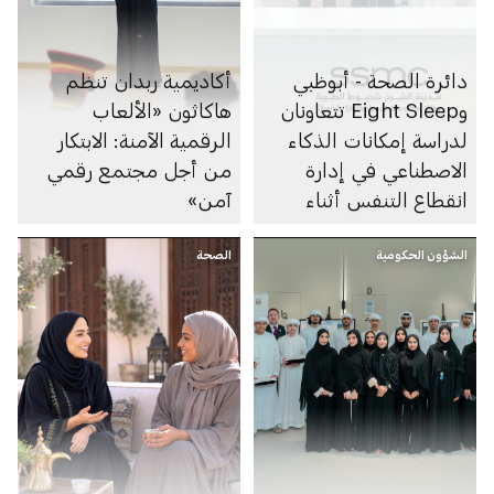
دائرة الصحة - أبوظبي
أكاديمية ربدان تنظم
وEight Sleep تتعاونان
هاكاثون «الألعاب
لدراسة إمكانات الذكاء
الرقمية الآمنة: الابتكار
الاصطناعي في إدارة
من أجل مجتمع رقمي
انقطاع التنفس أثناء
آمن»
النوم
الشؤون الحكومية
الصحة