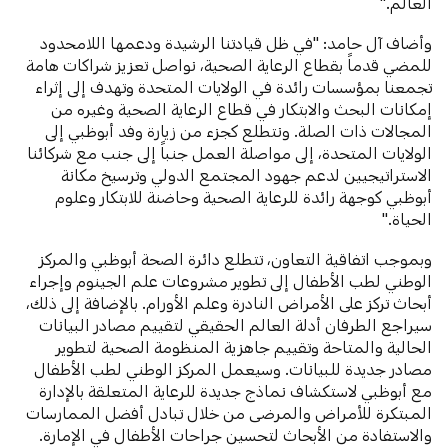
العالم."
وأضاف آل حامد: "في ظل قيادتنا الرشيدة ودعمها اللامحدود
للمضي قدماً بقطاع الرعاية الصحية، نواصل تعزيز شراكات هامة
تجمعنا بمؤسسات رائدة في الولايات المتحدة وتهدف إلى إثراء
إمكانات البحث والابتكار في قطاع الرعاية الصحية وغيره من
المجالات ذات الصلة. ونتطلع كجزء من زيارة وفد أبوظبي إلى
الولايات المتحدة، إلى مواصلة العمل جنباً إلى جنب مع شركائنا
الاستراتيجيين لدعم جهود المجتمع الدولي وترسيخ مكانة
أبوظبي كوجهة رائدة للرعاية الصحية وحاضنة للابتكار وعلوم
الحياة."
وبموجب اتفاقية التعاون، تتطلع دائرة الصحة أبوظبي والمركز
الوطني لطب الأطفال إلى تطوير مشروعات علم الجينوم وإجراء
أبحاث تركز على الأمراض النادرة وعلم الأورام. بالإضافة إلى ذلك،
سيراجع الطرفان أدلة العالم الحقيقي لتقييم مصادر البيانات
الحالية والمتاحة وتقييم جاهزية المنظومة الصحية لتطوير
مصادر جديدة للبيانات. وسيعمل المركز الوطني لطب الأطفال
مع أبوظبي لاستكشاف نماذج جديدة للرعاية المتعلقة بالإدارة
المبتكرة للأمراض والمرضى من خلال تبادل أفضل الممارسات
والاستفادة من الأبحاث لتحسين جراحات الأطفال في الإمارة.