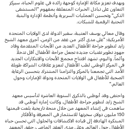
وبهدف تعزيز مكانة الإمارة كوجهة رائدة في علوم الحياة، سيركز
التعاون على تبادل الخبرات المتعلقة بمفهوم "المستشفى
الذكي" وتحسين العمليات السريرية وأنظمة الإدارة والبنية
التحتية الرقمية للشبكات.
وقال معالي يوسف العتيبة، سفير الدولة لدى الولايات المتحدة
الأمريكية: "على مدى أكثر من عقد من الزمن، أجرى معهد الشيخ
زايد لتطوير جراحة الأطفال العديد من الأبحاث المتقدمة وقاد
جهود تطوير تقنيات جديدة تجعل جراحة الأطفال أقل تدخلاً
وألماً. واليوم، نشهد افتتاح مجمع الأبحاث والابتكارات الجديد
في المركز الوطني لطب الأطفال لتعزيز علاقات الشراكة طويلة
الأمد التي تجمعنا بالمركز والتزامنا المشترك بتحسين الرعاية
الصحية للأطفال في الولايات المتحدة ودولة الإمارات وحول
العالم."
واحتفى وفد أبوظبي بالذكرى السنوية العاشرة لتأسيس معهد
الشيخ زايد لتطوير جراحة الأطفال. وكانت إمارة أبوظبي قد
ساهمت في إنشاء المعهد من خلال منحة تاريخية بلغت قيمتها
150 مليون دولار، سخرتها للاستثمار في المعرفة والأفكار
المبتكرة الهادفة إلى قيادة الاكتشافات والحلول التي تحسن حياة
الأطفال حول العالم. وعلى مدى العقد الماضي، حقق المعهد