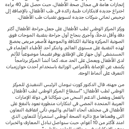
إنجازات هامة في مجال صحة الأطفال، حيث حصل على 40 براءة
اختراع جديدة لابتكارات طبية رائدة في طب الأطفال، بالإضافة إلى
ترخيص ثماني شركات جديدة لتسويق تقنيات طب الأطفال.
وركز المركز الوطني لطب الأطفال على جعل جراحة الأطفال أكثر
دقة وأقل تدخلاً، وأجرى بنجاح أول جراحة بتقنية الموجات فوق
الصوتية المركزة وعالية الكثافة والموجهة لأصغر مريض يخضع
لهذه التقنية على مستوى العالم. وابتكر أحد الأطباء العلماء في
المستشفى أول جهاز على الإطلاق يوفر تقييماً موضوعياً للألم
لدى الأطفال ويعمل على الحد منه، كما أنشأ المركز برنامجاً
يكشف عن الإصابة بالأمراض الوراثية باستخدام أحدث خوارزميات
التعرف على أنماط الوجه.
من جهته، قال الدكتور كورت نيومان الرئيس التنفيذي للمركز
الوطني لطب الأطفال: "استطاع المركز الوطني لطب الأطفال
بالفعل وبفضل الدعم السخي من شركائنا في دولة الإمارات
العربية المتحدة المضي في ابتكارات متطورة تعود بالنفع على
الأطفال في مختلف أنحاء العالم. واليوم، تأتي اتفاقية التعاون
التي وقعناها مع دائرة الصحة أبوظبي استمراراً للتعاون الذي
امتد لأكثر من 10 أعوام، حيث سنواصل تبادل المعارف والخبرات
ودعم الابتكارات في مجالات العلوم والطب."