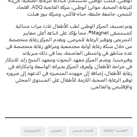
أبوظبي، مكتب أبوظبي للاستثمار، مبادلة للرعاية الصحية، جي42
للرعاية الصحية، موانئ أبوظبي، شركة القابضة ADQ، الاتحاد
للشحن، جامعة خليفة، حياة-فاكس، وشركة بيور هيلث.
وتم تصنيف المركز الوطني لطب الأطفال ثلاث مرات متتالية
كمستشفى Magnet®، مما يؤكد على اتباعه أعلى معايير
التمريض وتوفير الرعاية للمرضى. ويقدم المركز رعاية متخصصة
من خلال شبكة رعاية أولية مجتمعية ومرافق رعاية متخصصة في
عدة مناطق في واشنطن العاصمة، بما في ذلك ميريلاند
وفيرجينيا. ويضم المركز معهد البحوث ومعهد الشيخ زايد للابتكار
في جراحة الأطفال. ويُعرف المركز بخبراته الواسعة وابتكاراته في
رعاية الأطفال، إضافة إلى جهوده المتميزة في الدعوة إلى ضرورة
توفير الرعاية الصحية اللازمة للأطفال على المستوى المحلي
والإقليمي والعالمي.
"القابضة" (ADQ)
الاتحاد للشحن
التعليم
التكنولوجيا