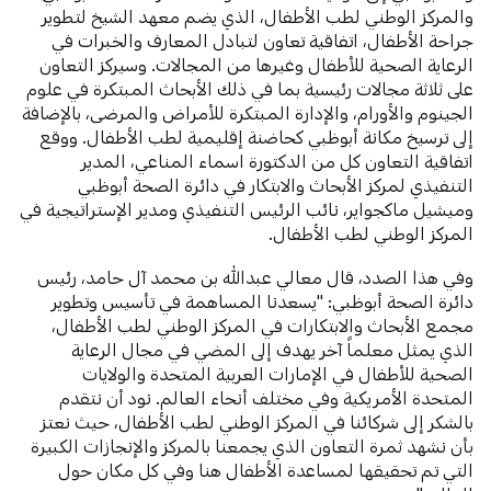
والمركز الوطني لطب الأطفال، الذي يضم معهد الشيخ لتطوير
جراحة الأطفال، اتفاقية تعاون لتبادل المعارف والخبرات في
الرعاية الصحية للأطفال وغيرها من المجالات. وسيركز التعاون
على ثلاثة مجالات رئيسية بما في ذلك الأبحاث المبتكرة في علوم
الجينوم والأورام، والإدارة المبتكرة للأمراض والمرضى، بالإضافة
إلى ترسيخ مكانة أبوظبي كحاضنة إقليمية لطب الأطفال. ووقع
اتفاقية التعاون كل من الدكتورة اسماء المناعي، المدير
التنفيذي لمركز الأبحاث والابتكار في دائرة الصحة أبوظبي
وميشيل ماكجواير، نائب الرئيس التنفيذي ومدير الإستراتيجية في
المركز الوطني لطب الأطفال.
وفي هذا الصدد، قال معالي عبدالله بن محمد آل حامد، رئيس
دائرة الصحة أبوظبي: "يسعدنا المساهمة في تأسيس وتطوير
مجمع الأبحاث والابتكارات في المركز الوطني لطب الأطفال،
الذي يمثل معلماً آخر يهدف إلى المضي في مجال الرعاية
الصحية للأطفال في الإمارات العربية المتحدة والولايات
المتحدة الأمريكية وفي مختلف أنحاء العالم. نود أن نتقدم
بالشكر إلى شركائنا في المركز الوطني لطب الأطفال، حيث نعتز
بأن نشهد ثمرة التعاون الذي يجمعنا بالمركز والإنجازات الكبيرة
التي تم تحقيقها لمساعدة الأطفال هنا وفي كل مكان حول