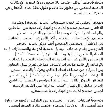
منحة قدمتها أبوظبي بقيمة 30 مليون دولار لتعزيز الإمكانات
البحثية للمضي في تطوير علاجات وحلول تنقذ حياة الأطفال في
جميع أنحاء العالم.
وبهدف المضي في تعزيز مستويات الرعاية الصحية المقدمة
للأطفال، سيضم مجمع الأبحاث والابتكارات نخبة من الباحثين
والجامعات والشركات ومعهداً للأمراض النادرة، ستعمل
جميعها لإيجاد حلول لعدد من أكثر الأمراض الملحة والشائعة
بين الأطفال. ويتضمن المجمع أيضاً مركزاً لرعاية المرضى
الخارجيين يقدم خدمات الرعاية الصحية الأولية والاستشارات ذات
الصلة بالمناحي الوراثية وخدمات الرعاية المنسقة للأطفال
المصابين بالأمراض الوراثية وتلك المرتبطة بالتمثيل الغذائي،
بالإضافة إلى قاعة مؤتمرات لاستخدامها في تعزيز سبل التعاون
بين الشركاء من مختلف أنحاء العالم. وعرفاناً بالدعم السخي
الذي تقدمه أبوظبي للمركز الوطني لطب الأطفال في واشنطن،
فقد قرر المركز إطلاق اسم الوالد المؤسس المغفور له الشيخ
زايد بن سلطان آل نهيان "طيب الله ثراه" على القاعة الرئيسة
لمبنى مجمع الأبحاث والابتكارات بالمستشفى.
وترسيخاً لعلاقات التعاون المشترك بين الطرفين وكجزء من زيارة
وفد أبوظبي إلى الولايات المتحدة، وقعت دائرة الصحة أبوظبي