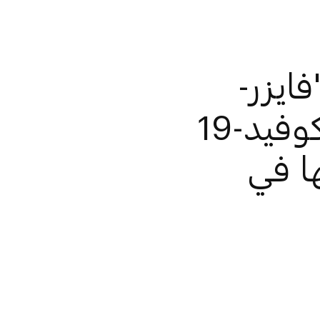
ايزر-
بيونتيك" المضاد لفيروس "كوفيد-19
ا في