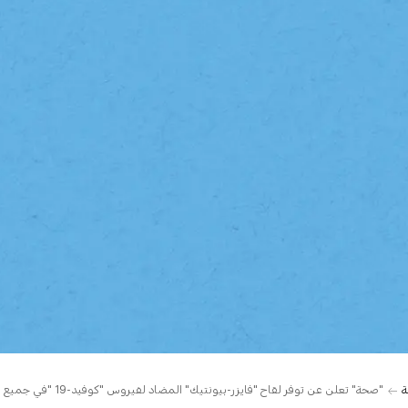
ة
"صحة" تعلن عن توفر لقاح "فايزر-بيونتيك" المضاد لفيروس "كوفيد-19 "في جميع المراكز التابعة لها في جميع إمارات الدولة