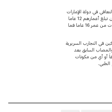
اح ضد كوفيد-19 لتسريع عملية التعافي في دولة الإمارات
وتحصين أفراد المجتمع، مشيرة إلى أنه بإمكان جميع أفراد المجتمع ممن تبلغ أعمارهم 12 عاما
فما فوق تلقى لقاح "فايزر-بيونتيك"، فيما يقدم لقاح "سينوفارم" فقط للفئات من عمر 16 عاما فما
أشخاص المصابين بفيروس كوفيد -19، والمشاركين في التجارب السريرية
لة، والمصاب السابق بعد
َ أو أي من مكونات
الطبي.