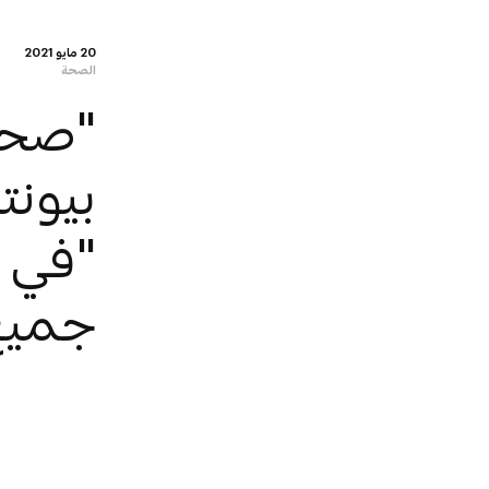
20 مايو 2021
الصحة
"صحة"
"في ج
جميع 