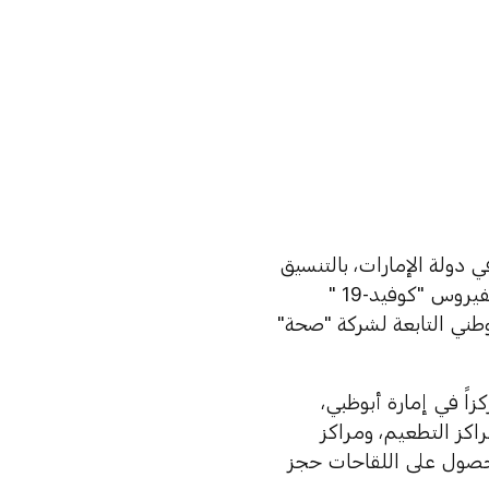
 دولة الإمارات، بالتنسيق
والتعاون مع دائرة الصحة أبوظبي، عن توفر لقاح "فايزر-بيونتيك" المضاد لفيروس "كوفيد-19 "
وطني التابعة لشركة "صحة"
" إن لقاح "فايزر-بيونتيك" و "سينوفارم" متوفران في 46 مركزاً في إمارة أبوظبي،
راكز التطعيم، ومراكز
لحصول على اللقاحات حجز