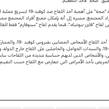
بيق "صحة" لأخذ التطعيم.
وأكدت شركة "صحة" على أهمية أخذ اللق
ويستثنى من أخذ اللقاح ال
للقاح كوفيد-19، والسيدات الحوامل، والحاصلين على اللقاح خارج الدو
بي، والأشخاص الذين لديهم حساسية شديدة من اللقاحات سابقا
المريض بأحد الأمراض التي تتعارض مع اللقاح حسب التقييم 