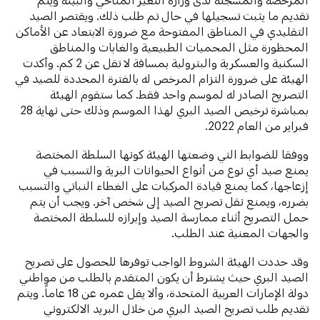
تقديم ما يثبت تسجيلها في حال تم طلب ذلك. ويقتصر الصيد
التقليدي في المناطق المفتوحة مع ضرورة الابتعاد عن الأماكن
المحظورة مثل المحميات الطبيعية والغابات والمناطق
السكنية والعسكرية والبترولية بمسافة لا تقل عن 2 كم. وأكدت
الهيئة على ضرورة التزام المرخص له بالفترة المحددة للصيد في
التصريح الصادر له لموسم واحد فقط. كما ستقوم الهيئة
بمباشرة ترخيص الصيد البري لهذا الموسم وذلك حتى نهاية 28
فبراير من العام 2022.
ووفقا للضوابط التي وضعتها الهيئة كونها السلطة المختصة
يمنع صيد أي نوع من أنواع الحيوانات البرية والتسبب في
إزعاجها، كما يمنع قيادة المركبات على الغطاء النباتي والتسبب
بضرره، ويمنع نقل تصريح الصيد إلى شخص آخر. ويجب أن يتم
حمل التصريح أثناء ممارسة الصيد وإبرازه للسلطة المختصة
والجهات المعنية عند الطلب.
وقد حددت الهيئة الشروط الواجب توفرها للحصول على تصريح
الصيد البري حيث يشترط أن يكون المتقدم بالطلب من مواطني
دولة الإمارات العربية المتحدة، وألا يقل عمره عن 18 عاماً. ويتم
تقديم طلب تصريح الصيد البري من خلال البريد الالكتروني