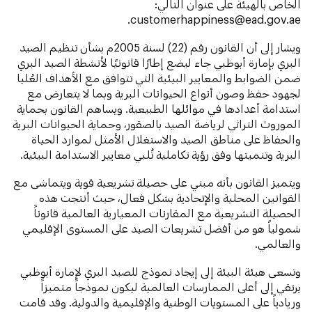
الخاص بالهيئة على عنوان التالي:
.
customerhappiness@ead.gov.ae
ويشار إلى أن القانون رقم (22) لسنة 2005م بشأن تنظيم الصيد
البري بإمارة أبوظبي جاء ليضع إطارًا قانونيًا لأنشطة الصيد البري
ضمن الضوابط والمعايير البيئية التي تتوافق مع الأهداف العُليا
لجهود حفظ وصون أنواع الحيوانات البرية وبما لا يتعارض مع
استدامة أعدادها في موائلها الطبيعية. ويساهم القانون بحماية
الموروث التراثي لرياضة الصيد بالصقور، وحماية الحيوانات البرية
والحفاظ على مناطق الصيد والاستغلال الأمثل لموارد الحياة
البرية وتنميتها وفق رؤية تكاملية تُلبي معايير الاستدامة البيئية.
ويتميز القانون بأنه مبني على حصيلة تشريعية قوية ويتماشى مع
القوانين المحلية والإتحادية بشكل فعال، حيث أنتجت هذه
الحصيلة التشريعية مع المقارنات المعيارية العالمية قانوناً
شمولياً هو من أفضل تشريعات الصيد على المستوى الإقليمي
والعالمي.
وتسعى هيئة البيئة إلى إيجاد نموذج للصيد البري لإمارة أبوظبي
يرتقي إلى أعلى الممارسات العالمية ليكون نموذجاً متميزاً
وريادياً على المستويات الوطنية والإقليمية والدولية. وقد قامت