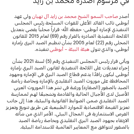
في مرسوم أصدره محمد بن زايد
أصدر
صاحب السمو الشيخ محمد بن زايد آل نهيان
ولي عهد
أبوظبي نائب القائد الأعلى للقوات المسلحة رئيس المجلس
التنفيذي لإمارة أبوظبي- حفظه الله- قراراً محلياً يقضي بتعديل
اللائحة التنفيذية الصادرة بالقرار رقم (69) لعام 2015 للقانون
المحلي رقم (22) لعام 2005 بشأن تنظيم الصيد البرى بإمارة
أبوظبي، والذي تتولى
هيئة البيئة – أبوظبي
تنفيذه.
ويأتي قرار رئيس المجلس التنفيذي رقم (5) لسنة 2021 بشأن
إجراء تعديلات على اللائحة التنفيذية لقانون الصيد البري بإمارة
أبوظبي ليكون رافدًا يدعم قطاع الصيد البري في الإمارة وجهود
المحافظة على موروث الصيد التقليدي بالإمارة وبخاصة رياضة
الصيد بالصقور (الصقارة) ورغبة في نشر هذا الموروث العربي
الأصيل لدى الأجيال الحالية والقادمة وتشجيعًا لهم لممارسة
الصيد التقليدي ضمن الضوابط القانونية والبيئية. هذا إلى جانب
تعزيز القيمة الاقتصادية للموارد الطبيعية عن طريق تنويع وتعزيز
الفرص الاستثمارية في المجال البيئي. الأمر الذي من شأنه
الارتقاء بجهود الصيد البري التقليدي وبخاصة رياضة الصيد
بالصقور لتتوافق مع المعايير العالمية للاستدامة البيئية.