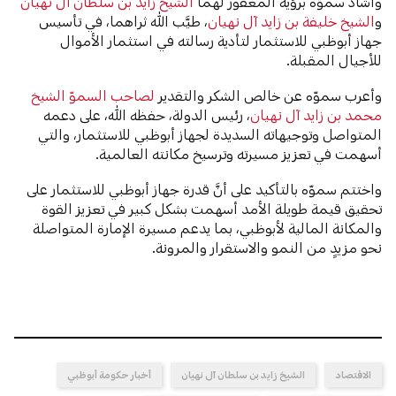
وأشاد سموّه برؤية المغفور لهما
الشيخ زايد بن سلطان آل نهيان
و
الشيخ خليفة بن زايد آل نهيان
، طيَّب الله ثراهما، في تأسيس
جهاز أبوظبي للاستثمار لتأدية رسالته في استثمار الأموال
للأجيال المقبلة.
وأعرب سموّه عن خالص الشكر والتقدير
لصاحب السموّ الشيخ
محمد بن زايد آل نهيان
، رئيس الدولة، حفظه الله، على دعمه
المتواصل وتوجيهاته السديدة لجهاز أبوظبي للاستثمار، والتي
أسهمت في تعزيز مسيرته وترسيخ مكانته العالمية.
واختتم سموّه بالتأكيد على أنَّ قدرة جهاز أبوظبي للاستثمار على
تحقيق قيمة طويلة الأمد أسهمت بشكل كبير في تعزيز القوة
والمكانة المالية لأبوظبي، بما يدعم مسيرة الإمارة المتواصلة
نحو مزيدٍ من النمو والاستقرار والمرونة.
الاقتصاد
الشيخ زايد بن سلطان آل نهيان
أخبار حكومة أبوظبي