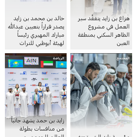
هزاع بن زايد يتفقَّد سير
خالد بن محمد بن زايد
العمل في مشروع
يصدر قراراً بتعيين عبدالله
الظاهر السكني بمنطقة
مبارك المهيري رئيساً
العين
لهيئة أبوظبي للتراث
المجتمع
الرياضة
زايد بن حمد يشهد جانباً
من منافسات بطولة
مؤسسة زايد الخير تحتفي
العالم للجوجيتسو