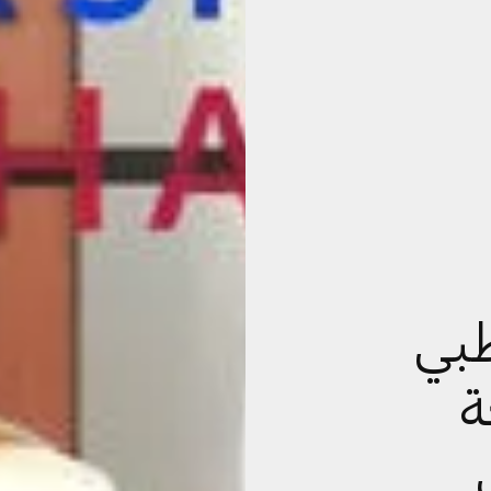
ظبي
ة