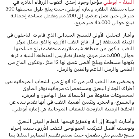
البيئة – أبوظبي
مؤخراً وجود إحدى الثقوب الزرقاء النادرة في
مياه منطقة الظفرة بإمارة أبوظبي، حيث يبلغ طول محيطها 300
متر في حين يصل عرضها إلى 200 متر ويغطي مساحة إجمالية
تبلغ حوالي 45.000 متر مربع.
وأشار التحليل الأولي للمسح الميداني الذي قام به الباحثون في
الهيئة للمنطقة إلى أن قاع الثقب الأزرق، والذي يشكل مركز
الثقب، يتكون من منطقة شبه دائرية منخفضة تبلغ مساحتها
حوالي 5.000 متر مربع. وتمتاز تضاريس المنطقة الشبه دائرية
بكونها مسطحة ويبلغ أقصى عمق لها 12 مترًا، وتتكون القاع من
الطمي والرمل الناعم والطين والرمل.
ويحتضن هذا الثقب أكثر من 10 أنواع من الشعاب المرجانية على
أطراف الجدار البحري ومستعمرات مرجانية توفر المأوى
لمجموعات متنوعة من الأسماك مثل الهامور، والفرش،
والشعري، والجش. وتكمن أهمية الثقب في أنها تقدم نبذة عن
الحقبة الزمنية التاريخية للشعاب المرجانية في إمارة أبوظبي.
وأشارت الهيئة إلى أنه ولتعزيز فهمها للنظام البيئي البحري
وتوصيف أفضل للتركيب الجيولوجي للثقب الأزرق، سيتم إجراء
مسح تقييم بيئي مفصل، حيث سيتم تقييم المعايير البيئية بما