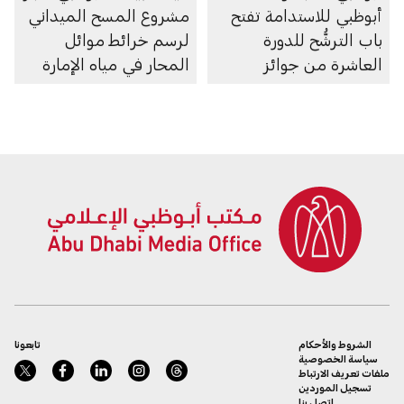
أبوظبي للاستدامة تفتح
مشروع المسح الميداني
باب الترشُّح للدورة
لرسم خرائط موائل
العاشرة من جوائز
المحار في مياه الإمارة
أبوظبي لريادة الأعمال
الشروط والأحكام
تابعونا
سياسة الخصوصية
ملفات تعريف الارتباط
تسجيل الموردين
اتصل بنا