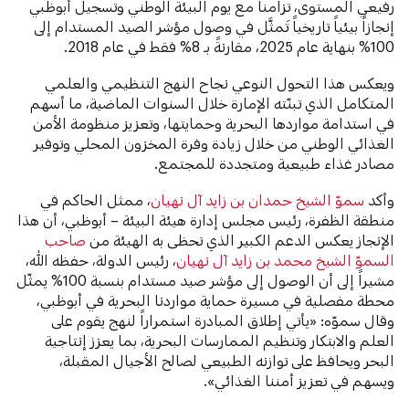
رفيعي المستوى، تزامناً مع يوم البيئة الوطني وتسجيل أبوظبي
إنجازاً بيئياً تاريخياً تَمثَّل في وصول مؤشر الصيد المستدام إلى
100% بنهاية عام 2025، مقارنةً بـ 8% فقط في عام 2018.
ويعكس هذا التحول النوعي نجاح النهج التنظيمي والعلمي
المتكامل الذي تبنّته الإمارة خلال السنوات الماضية، ما أسهم
في استدامة مواردها البحرية وحمايتها، وتعزيز منظومة الأمن
الغذائي الوطني من خلال زيادة وفرة المخزون المحلي وتوفير
مصادر غذاء طبيعية ومتجددة للمجتمع.
وأكد
سموّ الشيخ حمدان بن زايد آل نهيان
، ممثل الحاكم في
منطقة الظفرة، رئيس مجلس إدارة هيئة البيئة – أبوظبي، أن هذا
الإنجاز يعكس الدعم الكبير الذي تحظى به الهيئة من
صاحب
السموّ الشيخ محمد بن زايد آل نهيان
، رئيس الدولة، حفظه الله،
مشيراً إلى أن الوصول إلى مؤشر صيد مستدام بنسبة 100% يمثّل
محطة مفصلية في مسيرة حماية مواردنا البحرية في أبوظبي،
وقال سموّه: «يأتي إطلاق المبادرة استمراراً لنهج يقوم على
العلم والابتكار وتنظيم الممارسات البحرية، بما يعزز إنتاجية
البحر ويحافظ على توازنه الطبيعي لصالح الأجيال المقبلة،
ويسهم في تعزيز أمننا الغذائي».