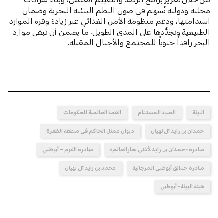
محلية ودولية تُسهم في صون النظم البيئية البحرية وضمان
استدامتها، ودعم منظومة الأمن الغذائي عبر زيادة وفرة الموارد
الطبيعية وتجدُّدها على المدى الطويل، ما يضمن أن تبقى موارد
البحر رافداً حيوياً للمجتمع والأجيال المقبلة.
البيئة
الصيد المستدام
القمة العالمية للحكومات
حمدان بن زايد آل نهيان
ديوان ممثل الحاكم في منطقة الظفرة
مبادرة «حمدان بن زايد لأغنى بحار العالم»
مبادرة القرم – أبوظبي
مبادرة حدائق أبوظبي المرجانية
محمد بن زايد آل نهيان
هيئة البيئة - أبوظبي