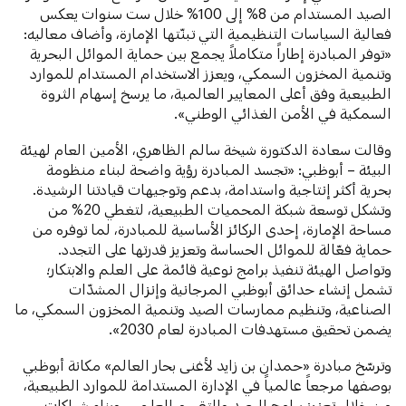
الصيد المستدام من 8% إلى 100% خلال ست سنوات يعكس
فعالية السياسات التنظيمية التي تبنّتها الإمارة، وأضاف معاليه:
«توفر المبادرة إطاراً متكاملاً يجمع بين حماية الموائل البحرية
وتنمية المخزون السمكي، ويعزز الاستخدام المستدام للموارد
الطبيعية وفق أعلى المعايير العالمية، ما يرسخ إسهام الثروة
السمكية في الأمن الغذائي الوطني».
وقالت سعادة الدكتورة شيخة سالم الظاهري، الأمين العام لهيئة
البيئة – أبوظبي: «تجسد المبادرة رؤية واضحة لبناء منظومة
بحرية أكثر إنتاجية واستدامة، بدعم وتوجيهات قيادتنا الرشيدة.
وتشكل توسعة شبكة المحميات الطبيعية، لتغطي 20% من
مساحة الإمارة، إحدى الركائز الأساسية للمبادرة، لما توفره من
حماية فعّالة للموائل الحساسة وتعزيز قدرتها على التجدد.
وتواصل الهيئة تنفيذ برامج نوعية قائمة على العلم والابتكار؛
تشمل إنشاء حدائق أبوظبي المرجانية وإنزال المشدّات
الصناعية، وتنظيم ممارسات الصيد وتنمية المخزون السمكي، ما
يضمن تحقيق مستهدفات المبادرة لعام 2030».
وترسّخ مبادرة «حمدان بن زايد لأغنى بحار العالم» مكانة أبوظبي
بوصفها مرجعاً عالمياً في الإدارة المستدامة للموارد الطبيعية،
من خلال تعزيز برامج الرصد والتقييم العلمي، وبناء شراكات