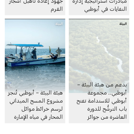
مبادرات استراتيجية إدارة
جهود إعادة تأهيل أشجار
النفايات في أبوظبي
القرم
البيئة
البيئة
بدعم من هيئة البيئة –
أبوظبي.. مجموعة
هيئة البيئة – أبوظبي تُنجز
أبوظبي للاستدامة تفتح
مشروع المسح الميداني
باب الترشُّح للدورة
لرسم خرائط موائل
العاشرة من جوائز
المحار في مياه الإمارة
أبوظبي لريادة الأعمال