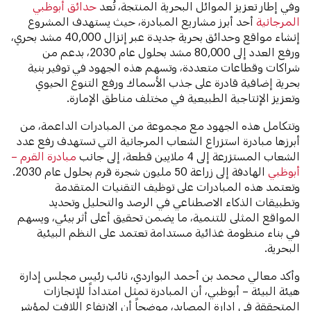
وفي إطار تعزيز الموائل البحرية المنتجة، تُعد
حدائق أبوظبي
المرجانية
أحد أبرز مشاريع المبادرة، حيث يستهدف المشروع
إنشاء مواقع وحدائق بحرية جديدة عبر إنزال 40,000 مشد بحري،
ورفع العدد إلى 80,000 مشد بحلول عام 2030، بدعم من
شراكات وقطاعات متعددة، وتسهم هذه الجهود في توفير بنية
بحرية إضافية قادرة على جذب الأسماك ورفع التنوع الحيوي
وتعزيز الإنتاجية الطبيعية في مختلف مناطق الإمارة.
وتتكامل هذه الجهود مع مجموعة من المبادرات الداعمة، من
أبرزها مبادرة استزراع الشعاب المرجانية التي تستهدف رفع عدد
الشعاب المستزرعة إلى 4 ملايين قطعة، إلى جانب
مبادرة القرم –
أبوظبي
الهادفة إلى زراعة 50 مليون شجرة قرم بحلول عام 2030.
وتعتمد هذه المبادرات على توظيف التقنيات المتقدمة
وتطبيقات الذكاء الاصطناعي في الرصد والتحليل وتحديد
المواقع المثلى للتنمية، ما يضمن تحقيق أعلى أثر بيئي، ويسهم
في بناء منظومة غذائية مستدامة تعتمد على النظم البيئية
البحرية.
وأكد معالي محمد بن أحمد البواردي، نائب رئيس مجلس إدارة
هيئة البيئة – أبوظبي، أن المبادرة تمثل امتداداً للإنجازات
المتحققة في إدارة المصايد، موضحاً أن الارتفاع اللافت لمؤشر