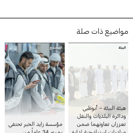
مواضيع ذات صلة
البيئة
المجتمع
هيئة البيئة – أبوظبي
ودائرة البلديات والنقل
تعززان تعاونهما ضمن
مؤسسة زايد الخير تحتفي
مبادرات استراتيجية إدارة
بمرور 34 عاماً من