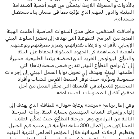
بالأدوات والمعرفة اللازمة ليتمكَّن من فهم أهمية الاستدامة
البيئية، والدور المهم الذي نؤدّيه معاً في ضمان بناء مستقبل
مستدام».
وأضافت المدفعي: «على مدى السنوات الماضية، أطلقت الهيئة
العديد من البرامج التطوعية التي تهدف إلى تحفيز السلوك البيئي
الإيجابي للأفراد، والارتقاء بقدراتهم، وتعزيز معرفتهم وتوعيتهم
بأهمية المساهمة في الجهود المبذولة للحفاظ على البيئة
والتنوُّع البيولوجي الفريد الذي تحتضنه بيئتنا الطبيعية. مشيرةً
إلى أنَّ برامج التطوُّع البيئي تندرج ضمن منصة (ناها) التي
أطلقتها الهيئة، وتهدف إلى تحويل نوايا العمل البيئي إلى إجراءات
ملموسة ومؤثِّرة، حيث توفِّر المنصة الفرص للشباب وأفراد
المجتمع للانخراط في الأنشطة التي تحفِّز العمل من أجل
تحقيق أفضل الممارسات المستدامة».
وفي إطار برنامج «مرشد» برعاية «توتال» للطاقة، الذي يهدف إلى
إلهام وإشراك الشباب المهتمين بحماية البيئة، بدأت المرحلة
الثانية من البرنامج، وهي مرحلة التطوُّع، حيث تمكَّن الطلاب
المشاركون من إكمال 300 ساعة تطوُّعية في منتزه قرم الجبيل،
وتنظيم الرحلات الميدانية خلال المؤتمر العالمي للتربية البيئية
الثاني عشر، ما أضاف قيمة كبيرة للمؤتمر، وأظهر التزامهم تجاه