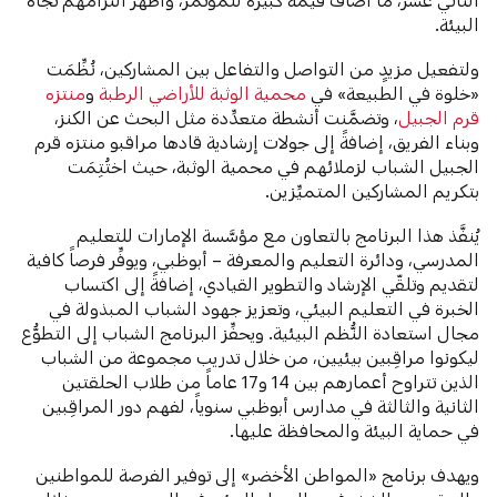
البيئة.
ولتفعيل مزيدٍ من التواصل والتفاعل بين المشاركين، نُظِّمَت
«خلوة في الطبيعة» في
محمية الوثبة للأراضي الرطبة
و
منتزه
قرم الجبيل
، وتضمَّنت أنشطة متعدِّدة مثل البحث عن الكنز،
وبناء الفريق، إضافةً إلى جولات إرشادية قادها مراقبو منتزه قرم
الجبيل الشباب لزملائهم في محمية الوثبة، حيث اختُتِمَت
بتكريم المشاركين المتميِّزين.
يُنفَّذ هذا البرنامج بالتعاون مع مؤسَّسة الإمارات للتعليم
المدرسي، ودائرة التعليم والمعرفة – أبوظبي، ويوفِّر فرصاً كافية
لتقديم وتلقّي الإرشاد والتطوير القيادي، إضافةً إلى اكتساب
الخبرة في التعليم البيئي، وتعزيز جهود الشباب المبذولة في
مجال استعادة النُّظم البيئية. ويحفِّز البرنامج الشباب إلى التطوُّع
ليكونوا مراقِبين بيئيين، من خلال تدريب مجموعة من الشباب
الذين تتراوح أعمارهم بين 14 و17 عاماً من طلاب الحلقتين
الثانية والثالثة في مدارس أبوظبي سنوياً، لفهم دور المراقِبين
في حماية البيئة والمحافظة عليها.
ويهدف برنامج «المواطن الأخضر» إلى توفير الفرصة للمواطنين