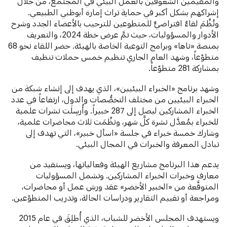
والمقيمين الشغوفين بالعمل البيئي في المجتمع، من خلال
إشراكهم بشكل أكبر في حماية تراث إمارة أبوظبي الطبيعي.
ونُظِّمَ لقاءٌ افتراضيٌّ للمتطوعين للترحيب بالأعضاء الجدد وشرح
الأدوار والمسؤوليات، حيث تمَّ عرض خطة 2024، والتعريف
بمنصة «ناها» وبرامج التوعية الخاصة بالهيئة. حضر اللقاء نحو 68
متطوّعاً، وشهد العام الجاري تنظيم خمس حملات تنظيف
بمشاركة 281 متطوّعاً.
وشهد برنامج «الخبراء البيئيين»، الذي يهدف إلى إنشاء شبكة من
الخبراء البيئيين من مختلف التخصُّصات والدول، ارتفاعاً في عدد
الخبراء المشاركين ليصل إلى 287 خبيراً. وأُرسِلَت نشرات علمية
للخبراء بمُعدَّل نشرة كلَّ شهر، ونظِّمَت ثلاث محاضرات علمية،
وشارك خمسة خبراء في جلسة «اسأل خبير»، التي تهدف إلى
تبادل المعرفة والخبرات في المجال البيئي.
يدعم هذا البرنامج مشاريع الهيئة وفعالياتها، ويستفيد من
معارف وخبرات الخبراء المشاركين. وتشمل المسؤوليات
المتوقَّعة من «الخبير الأخضر» عقد ورش عمل أو محاضرات،
ومراجعة أو تقييم التقارير ودراسات الحالة، وتدريب المتطوّعين.
ويستهدف المجلس الأخضر للشباب، الذي أُطلِقَ في عام 2015