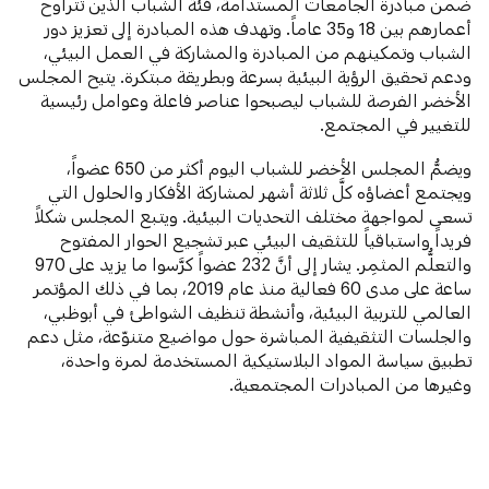
ضمن مبادرة الجامعات المستدامة، فئة الشباب الذين تتراوح
أعمارهم بين 18 و35 عاماً. وتهدف هذه المبادرة إلى تعزيز دور
الشباب وتمكينهم من المبادرة والمشاركة في العمل البيئي،
ودعم تحقيق الرؤية البيئية بسرعة وبطريقة مبتكرة. يتيح المجلس
الأخضر الفرصة للشباب ليصبحوا عناصر فاعلة وعوامل رئيسية
للتغيير في المجتمع.
ويضمُّ المجلس الأخضر للشباب اليوم أكثر من 650 عضواً،
ويجتمع أعضاؤه كلَّ ثلاثة أشهر لمشاركة الأفكار والحلول التي
تسعى لمواجهة مختلف التحديات البيئية. ويتبع المجلس شكلاً
فريداً واستباقياً للتثقيف البيئي عبر تشجيع الحوار المفتوح
والتعلُّم المثمِر. يشار إلى أنَّ 232 عضواً كرَّسوا ما يزيد على 970
ساعة على مدى 60 فعالية منذ عام 2019، بما في ذلك المؤتمر
العالمي للتربية البيئية، وأنشطة تنظيف الشواطئ في أبوظبي،
والجلسات التثقيفية المباشرة حول مواضيع متنوّعة، مثل دعم
تطبيق سياسة المواد البلاستيكية المستخدمة لمرة واحدة،
وغيرها من المبادرات المجتمعية.