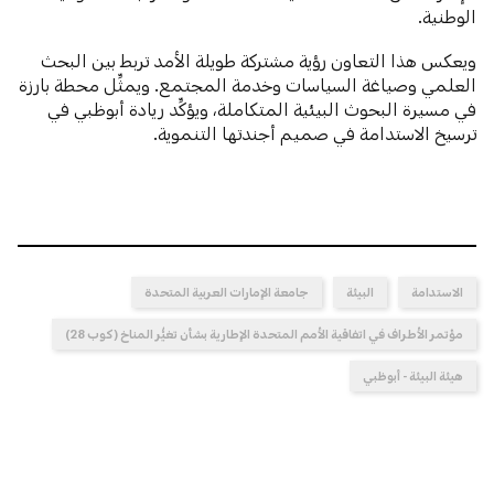
الوطنية.
ويعكس هذا التعاون رؤية مشتركة طويلة الأمد تربط بين البحث
العلمي وصياغة السياسات وخدمة المجتمع. ويمثِّل محطة بارزة
في مسيرة البحوث البيئية المتكاملة، ويؤكِّد ريادة أبوظبي في
ترسيخ الاستدامة في صميم أجندتها التنموية.
الاستدامة
البيئة
جامعة الإمارات العربية المتحدة
مؤتمر الأطراف في اتفاقية الأمم المتحدة الإطارية بشأن تغيُّر المناخ (كوب 28)
هيئة البيئة - أبوظبي