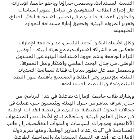
التنمية المستدامة. وسيعمل خبراؤنا وباحثو جامعة الإمارات،
على إشراك الطلاب المتفوقين في مراحل تطوير السياسات
والحلول العملية. ما يسهم في تحسين الاستجابة لتغيُّر المناخ،
وتعزيز المرونة البيئية، وتحقيق إدارة مستدامة للموارد
الطبيعية».
وقال الأستاذ الدكتور أحمد الرئيسي، مدير جامعة الإمارات:
«تعكس هذه الشراكة الاستراتيجية مع هيئة البيئة – أبوظبي
التزام الجامعة بدعم جهود الاستدامة البيئية على المستوى
الوطني، من خلال البحث العلمي والابتكار ونقل المعرفة.
وسنعمل معاً على تطوير مبادرات فعّالة لمعالجة التحديات
البيئية، مع تعزيز وعي الطلبة والمجتمع بأهمية صون النظم
البيئية وتحقيق التنمية المستدامة».
ويشارك طلاب جامعة الإمارات بفاعلية في هذا البرنامج، من
خلال إشراف مباشر من خبراء الهيئة، ويكتسبون خبرة عملية في
مجالات البحوث التطبيقية، ما يُسهم في تنمية القدرات الوطنية
في مجال العلوم البيئية. وستُعمَّم نتائج الأبحاث عبر المنشورات
الأكاديمية، وموجزات السياسات، والندوات التخصُّصية، إلى جانب
المساهمة في آليات إعداد التقارير الوطنية، ومنها تقرير دولة
الإمارات عن أهداف التنمية المستدامة والمراجعة الطوعية