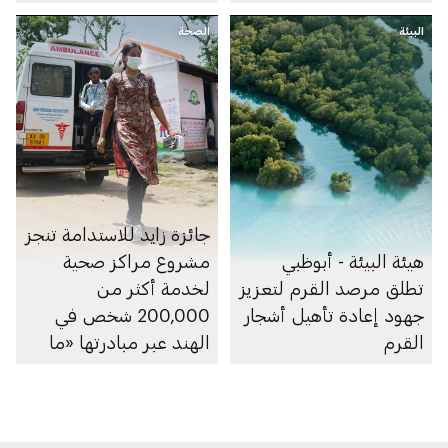
البيئة
الصحة
جائزة زايد للاستدامة تنجز
هيئة البيئة - أبوظبي
مشروع مراكز صحية
تطلق مرصد القرم لتعزيز
لخدمة أكثر من
جهود إعادة تأهيل أشجار
200,000 شخص في
القرم
الهند عبر مبادرتها «ما
بعد 2020»