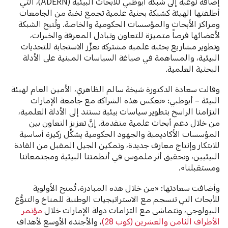
إضافة نوعية إلى شبكة أبوظبي للأبحاث البيئية (ADERN)، التي
أطلقتها الهيئة كشبكة بحثية علمية تجمع نخبة من الجامعات
ومراكز الأبحاث والمؤسسات الحكومية والخاصة. وتُتيح الشبكة
لأعضائها فرصاً متميزة للتعاون وتبادل المعرفة والخبرات،
وتطوير مشاريع بحثية علمية مشتركة تعزِّز الاستجابة للتحديات
البيئية، والمساهمة في صياغة السياسات المبنية على الأدلة
البحثية العلمية.
وقالت سعادة الدكتورة شيخة سالم الظاهري، الأمين العام لهيئة
البيئة – أبوظبي: «تعكس هذه الشراكة مع جامعة الإمارات
التزامنا الراسخ بتطوير سياسات بيئية تستند إلى الأدلة العلمية،
من خلال دعم أبحاث علمية متقدمة. إنَّ تعزيز التعاون بين
المؤسسات الأكاديمية والجهود الحكومية يشكِّل ركيزة أساسية
للابتكار وإنتاج معارف جديدة، وتمكين الجيل المقبل من القادة
البيئيين، وتحقيق أثر ملموس في أنظمتنا البيئية ومجتمعاتنا
ومستقبلنا».
وأضافت سعادتها: «من خلال هذه المبادرة، تُمنح الأولوية
للأبحاث التي تنسجم مع الاستراتيجيات الوطنية للمناخ والتنوُّع
البيولوجي، وتتماشى مع التزامات دولة الإمارات خلال
مؤتمر
الأطراف الثامن والعشرين (كوب 28)
، والأجندة الأوسع لأهداف