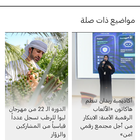
مواضيع ذات صلة
الأمن
الفن والثقافة
أكاديمية ربدان تنظم
هاكاثون «الألعاب
الدورة الـ 22 من مهرجان
الرقمية الآمنة: الابتكار
ليوا للرطب تسجل عدداً
من أجل مجتمع رقمي
قياسياً من المشاركين
آمن»
والزوّار