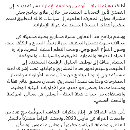
أطلقت
هيئة البيئة – أبوظبي
و
جامعة الإمارات
شراكة تهدف إلى
التصدي لأبرز التحديات البيئية، من خلال إطلاق برنامج بحثي
مشترك يحوِّل المعرفة العلمية إلى سياسات قابلة للتطبيق تدعم
تحقيق أهداف التنمية المستدامة لدولة الإمارات.
ويدعم برنامج هذا التعاون عشرة مشاريع بحثية مشتركة في
مجالات حيوية تشمل التخفيف من آثار تغيُّر المناخ والتكيُّف معه،
وصون التنوُّع البيولوجي، وصحة النظم البيئية البحرية، وإدارة
المياه النظيفة والموارد الطبيعية، والسياسات والحوكمة
البيئية، إضافة إلى توظيف الحلول الرقمية المستندة إلى
الطبيعة. وسيتم تطوير هذه المشاريع وقيادتها تحت إشراف لجنة
مشتركة تتولى إدارة البرنامج من خلال تحديد الأولويات، واختيار
المقترحات ومتابعة تنفيذ المشاريع، لضمان تحقيق نتائج فعّالة
ومستدامة، ما يضمن مواءمتها مع الأولويات البيئية الوطنية،
والاستفادة من خبرات هيئة البيئة – أبوظبي في مجالَي الحوكمة
والبحث العلمي.
تأتي هذه الشراكة في إطار مذكرات التفاهم الموقَّعة مع عدد من
جامعات الدولة في مارس 2023، وتجسِّد التزاماً مشتركاً بالتميُّز
العلمي، وحماية البيئة، وتحقيق أثر وطني ملموس. وتشكِّل