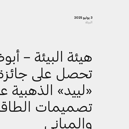
3 يوليو 2025
البيئة
هيئة البيئة – أبو
تحصل على جائزة
«لييد» الذهبية ع
تصميمات الطاقة
والمباني