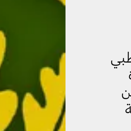
ظبي
ن