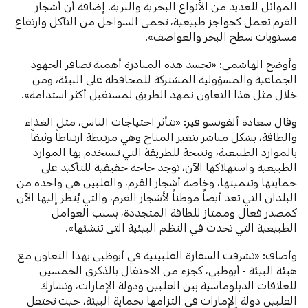
الموائل للعديد من الأنواع البحرية والبرية. إضافة أن أشجار
القرم تعمل كحواجز طبيعية، تحمي السواحل من التآكل وارتفاع
مستويات سطح البحر والعواصف».
وأوضح الهاشمي: «تجسد هذه المبادرة أهمية تضافر الجهود
الجماعية والمسؤولية المشتركة للمحافظة على البيئة، ومن
خلال مثل هذا التعاون نمهد الطريق لمستقبل أكثر استدامة».
وقال سعادة ألفونسو فير: «تتأثر احتياجات الناس، مثل الغذاء
والطاقة، بشكل مباشر بتغير المناخ وهي مرتبطة ارتباطاً وثيقاً
بالموارد الطبيعية، ونتيجة للطريقة التي تستخدم بها الموارد
الطبيعية واستهلاكها الآن، توجد حاجة حقيقية للتأكيد على
حمايتها وتنميتها، وخاصة أشجار القرم، والفلبين هي واحدة من
البلدان التي تعد أيضاً موطناً لأشجار القرم، والتي يُنظر إليها الآن
كمصدر فعال وممتاز للطاقة المتجددة، بسبب العوامل
الطبيعية التي تحدث في النظم البيئية التي تنشئها».
وأضاف: «تشرفت السفارة الفلبينية في أبوظبي بهذا التعاون مع
هيئة البيئة - أبوظبي، كجزء من الاحتفال بالذكرى الخمسين
للعلاقات الدبلوماسية بين الفلبين ودولة الإمارات، وتشارك
الفلبين دولة الإمارات في التزامها بحماية البيئة، حيث تحتفل