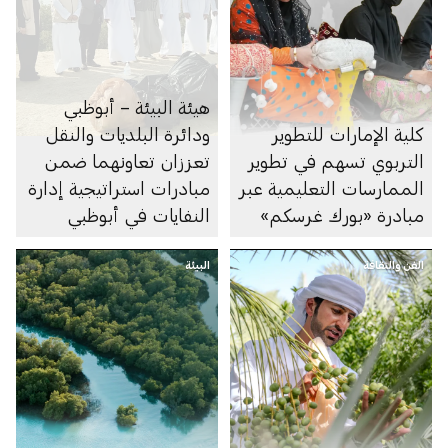
هيئة البيئة – أبوظبي
كلية الإمارات للتطوير
ودائرة البلديات والنقل
التربوي تسهم في تطوير
تعززان تعاونهما ضمن
الممارسات التعليمية عبر
مبادرات استراتيجية إدارة
مبادرة «بورك غرسكم»
النفايات في أبوظبي
الفن والثقافة
البيئة