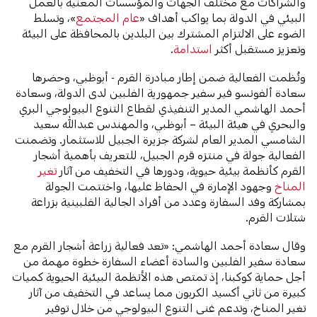
والشراكات مع مختلف الجهات والمؤسسات المعنية بالعمل
البيئي في الدولة بما يواكب أهداف «
عام المجتمع
»، وتسلط
الضوء على الالتزام المشترك بين البلدين بالمحافظة على البيئة
وتعزيز مستقبل أكثر
استدامة
.
ونُظمت الفعالية ضمن إطار مبادرة القرم - أبوظبي، وحضرها
سعادة ألفونسو فير سفير جمهورية الفلبين لدى الدولة، وسعادة
أحمد الهاشمي المدير التنفيذي لقطاع التنوع البيولوجي البري
والبحري في هيئة البيئة – أبوظبي، والمهندس عبدالله سعيد
الشامسي المدير العام لشركة جزيرة الجبيل للاستثمار. وتضمنت
الفعالية جولة في منتزه قرم الجبيل، للتعريف بأهمية أشجار
القرم كأنظمة بيئية حيوية، ودورها في التخفيف من آثار
تغير
المناخ
وجهود الإمارة في الحفاظ عليها، واختتمت الجولة
بمشاركة وفد السفارة وعدد من أفراد الجالية الفلبينية بزراعة
شتلات القرم.
وقال سعادة أحمد الهاشمي: «تعد فعالية زراعة أشجار القرم مع
سعادة سفير الفلبين والسادة أعضاء السفارة خطوة مهمة من
أجل حماية كوكبنا، إذ تمتص هذه الأنظمة البيئية الحيوية كميات
كبيرة من ثاني أكسيد الكربون مما يساعد في التخفيف من آثار
تغير المناخ، وتدعم غنى التنوع البيولوجي من خلال توفير