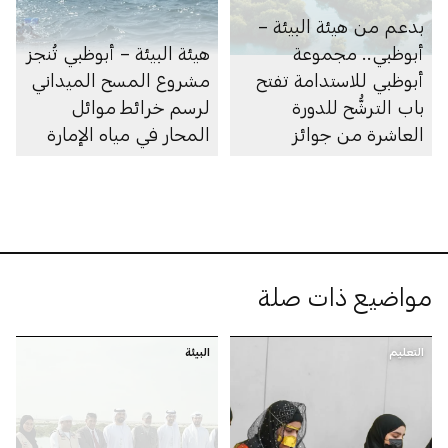
بدعم من هيئة البيئة –
أبوظبي.. مجموعة
هيئة البيئة – أبوظبي تُنجز
أبوظبي للاستدامة تفتح
مشروع المسح الميداني
باب الترشُّح للدورة
لرسم خرائط موائل
العاشرة من جوائز
المحار في مياه الإمارة
أبوظبي لريادة الأعمال
مواضيع ذات صلة
التعليم
البيئة