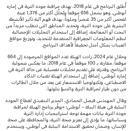
أُطلق البرنامج في عام 2018، بهدف مراقبة جودة التربة في إمارة
أبوظبي. وهو يشمل 656 موقعاً ويُحلِّل أكثر من 1,376 عينة
لفحص أكثر من 35 عنصراً وملوثاً، بهدف قهم آلية تأثير الأنشطة
البشرية على جودة التربة، وتحديد المناطق التي تتطلب مزيداً من
البحث أو المعالجة، إضافةً إلى استخدام التحليلات الإحصائية
لنظم المعلومات الجغرافية المتقدمة للتحديد، وتوزيع مواقع
العينات بشكل أمثل تحقيقاً لأهداف البرنامج.
وخلال عام 2024، زادت الهيئة عدد المواقع المرصودة إلى 664
موقعاً، مقارنة بـ 100 موقعاً في عام 2018، ما يعكس شمولية
البرنامج، وقدرته على تقديم تحليلات تفصيلية عن حالة التربة في
إمارة أبوظبي، إضافةً إلى استخدام الهيئة تقنيات الذكاء
الاصطناعي، وتكنولوجيا الاستشعار عن بعد من خلال الطائرات
من دون طيار لمراقبة التربة والتنبؤ بتلوثها.
وقال المهندس فيصل الحمادي، المدير التنفيذي لقطاع الجودة
البيئية في هيئة البيئة – أبوظبي: «يوفِّر برنامج الهيئة لمراقبة
جودة التربة بيانات مهمة توجه استراتيجيات إدارة التربة
وسياساتها، ما يؤدي إلى تعزيز صحة التربة، والمحافظة على صحة
الإنسان، وضمان تحقيق الاستدامة البيئية في أبوظبي. ويستخدم