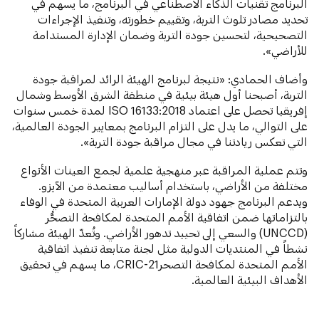
البرنامج تقنيات الذكاء الاصطناعي في البرنامج، ما يسهم في
تحديد مصادر تلوث التربة، وتقييم خطورته، وتنفيذ الإجراءات
التصحيحية، لتحسين جودة التربة وضمان الإدارة المستدامة
للأراضي».
وأضاف الحمادي: «نتيجة لبرنامج الهيئة الرائد لمراقبة جودة
التربة، أصبحنا أول هيئة بيئية في منطقة الشرق الأوسط وشمال
إفريقيا تحصل على اعتماد ISO 16133:2018 لمدة خمس سنوات
على التوالي، ما يدل على التزام البرنامج بمعايير الجودة العالمية،
التي تعكس ريادتنا في مجال مراقبة جودة التربة».
وتتم عملية المراقبة عبر منهجية علمية لجمع العينات الأنواع
مختلفة من الأراضي، باستخدام أساليب معتمدة من الآيزو.
ويدعم البرنامج جهود دولة الإمارات العربية المتحدة في الوفاء
بالتزاماتها ضمن اتفاقية الأمم المتحدة لمكافحة التصحُّر
(UNCCD) والسعي إلى تحييد تدهور الأراضي. وتُعدّ الهيئة مشاركاً
نشطاً في المنتديات الدولية مثل لجنة متابعة تنفيذ اتفاقية
الأمم المتحدة لمكافحة التصحرCRIC-21، ما يسهم في تحقيق
الأهداف البيئية العالمية.