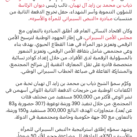
ذياب بن محمد بن زايد آل نهيان
، نائب رئيس
ديوان الرئاسة
للشؤون التنموية وأسر الشهداء، حفل تخريج الدفعة الثانية من
منتسبات
مبادرة «النبض السيبراني للمرأة والأسرة»
.
وكان الاتحاد النسائي العام قد أطلق المبادرة بالتعاون مع
مجلس الأمن السيبراني
، في إطار الجهود الوطنية لترسيخ الأمن
الرقمي وتعزيز دور المرأة في هذا القطاع الحيوي، بهدف بناء
وعي مجتمعي شامل بثقافة الأمن الرقمي، وتعزيز الشعور
بالمسؤولية الرقمية لدى الأفراد، من خلال إعداد كوادر نسائية
متخصصة قادرة على نقل المعارف التقنية إلى شرائح المجتمع،
والمشاركة الفاعلة في صياغة الخطاب السيبراني الوطني.
وكرَّم سموّ الشيخ ذياب بن محمد بن زايد آل نهيان نخبة من
الكفاءات الوطنية من خريجات الدفعة الثانية اللواتي أسهمن في
نشر الوعي لأكثر من 500,000 مستفيد من مختلف فئات
المجتمع، من خلال تنفيذ 390 ورشة توعوية (307 حضورية و83
عن بُعد)، متجاوزات الهدف البالغ 300,000 مستفيد و150 ورشة،
بالتعاون مع 30 جهة حكومية وخاصة ومجتمعية في الدولة.
وشهد سموّه إطلاق استراتيجية «النبض السيبراني للمرأة
والأسرة – X50»، الهادفة إلى مضاعفة حجم الأثر 50 ضعفاً،