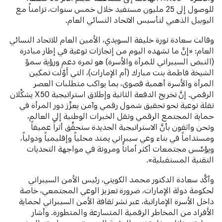
للوصول إلى 25 مليون مستفيد خلال خمس سنوات، تزامناً مع
اليوبيل الذهبي لتأسيس الاتحاد النسائي العام.
وقالت سعادة نورة خليفة السويدي، الأمين العام للاتحاد النسائي
العام: «إنَّ ما نشهده اليوم من إنجازات نوعية في إطار مبادرة
(النبض السيبراني للمرأة والأسرة) هو ثمرة دعم ورؤية سموّ
الشيخة فاطمة بنت مبارك (أم الإمارات)، التي أَوْلَت تمكين
المرأة والأسرة أهمية قصوى، بما يواكب متطلبات العصر
الرقمي. إنَّ تخريج الدفعة الثانية وإطلاق استراتيجية X50 يشكِّلان
نقلة نوعية نحو تحقيق شمول رقمي وآمن يعزِّز دور المرأة في
حماية المجتمع الرقمي ونقل الخبرات الوطنية إلى العالم،
ونحن واثقون بأنَّ الاستراتيجية الجديدة ستحقِّق أثراً عميقاً
ومستداماً في بناء وعي سيبراني يمتد محلياً وإقليمياً ودولياً،
ويؤسِّس مجتمعات أكثر أماناً ومرونة في مواجهة التحديات
التقنية المستقبلية».
وأكَّد سعادة الدكتور محمد الكويتي، رئيس الأمن السيبراني
لحكومة دولة الإمارات، ضرورة تعزيز الوعي المجتمعي، خاصة
داخل الأسرة الإماراتية، عبر نشر ثقافة الأمن السيبراني لحماية
الأفراد من المخاطر الرقمية المتسارعة والمتطورة. وأشار