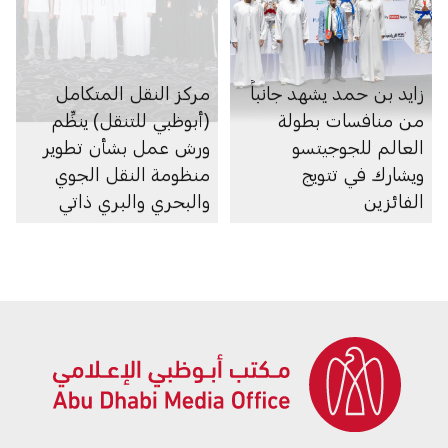
زايد بن حمد يشهد جانباً
مركز النقل المتكامل
من منافسات بطولة
(أبوظبي للتنقل) ينظِّم
العالم للجوجيتسو
ورش عمل بشأن تطوير
ويشارك في تتويج
منظومة النقل الجوي
الفائزين
والبحري والبري ذاتي
الحركة في الإمارة