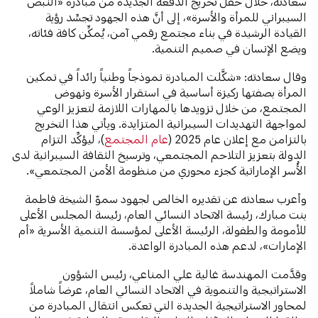
سعادته، خلال حفل تخريج الدفعة الجديدة من مبادرة «النبض
السيبراني للمرأة والأسرة»، إلى أنَّ هذه الجهود تجسِّد رؤية
القيادة الرشيدة في بناء مجتمع رقمي آمن، يُمكِّن كافة فئاته،
ويضع الإنسان في صميم التنمية.
وقال سعادته: «شكَّلت المبادرة نموذجاً وطنياً رائداً في تمكين
المرأة بصفتها ركيزة أساسية في استقرار الأسرة ونهوض
المجتمع، من خلال تزويدها بالمهارات اللازمة لتعزيز الوعي
لمواجهة التهديدات السيبرانية المتزايدة. ويأتي هذا التخريج
بالتزامن مع إعلان عام 2025 (
عام المجتمع
)، ليؤكِّد التزام
الدولة بتعزيز التلاحم المجتمعي، وترسيخ الثقافة السيبرانية لدى
الأُسر الإماراتية كجزء محوري من منظومة الأمن المجتمعي».
وأعرب سعادته عن تقديره الخالص لجهود سموّ الشيخة فاطمة
بنت مبارك، رئيسة الاتحاد النسائي العام، رئيسة المجلس الأعلى
للأمومة والطفولة، الرئيسة الأعلى لمؤسسة التنمية الأسرية «أم
الإمارات»، لدعم هذه المبادرة الواعدة.
وقدَّمت المهندسة غالية علي المناعي، رئيس الشؤون
الاستراتيجية والتنموية في الاتحاد النسائي العام، عرضاً شاملاً
لمحاور الاستراتيجية الجديدة التي تعكس انتقال المبادرة من