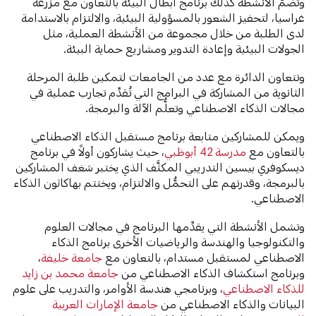
وتضمُّ الأنشطة كذلك برنامج أبطال البيئة بالتعاون مع مزرعة
غراسيا، لتحفيز الشعور بالمسؤولية البيئية، والالتزام بالاستدامة
لدى الطلبة من خلال مجموعة من الأنشطة العملية، مثل
الجولات البيئية وإعادة التدوير ومشاريع حماية البيئة.
وتتعاون الدائرة مع عدد من الجامعات لتمكين طلبة المرحلة
الثانوية من المشاركة في البرامج التي تُقدِّم تجارب عملية في
مجالات الذكاء الاصطناعي وتعلُّم الآلة والبرمجة.
ويمكن للمشاركين متابعة برنامج مستقبل الذكاء الاصطناعي
بالتعاون مع
مدرسة 42 أبوظبي
، حيث يشاركون أولاً في برنامج
ديسكوفري بيسين التدريبي المكثَّف الذي يختبر شغف المشاركين
بالبرمجة، وقدرتهم على التحمُّل والالتزام، ويختتم بهاكاثون الذكاء
الاصطناعي.
وتشمل الأنشطة التي يقدِّمها البرنامج في مجالات العلوم
والتكنولوجيا والهندسة والرياضيات الأخرى برنامج الذكاء
الاصطناعي لمستقبل مستدام، بالتعاون مع
جامعة خليفة
،
وبرنامج استكشاف الذكاء الاصطناعي من
جامعة محمد بن زايد
للذكاء الاصطناعي
، وبرنامجي هندسة الأوامر، والتدريب على علوم
البيانات والذكاء الاصطناعي من
جامعة الإمارات العربية