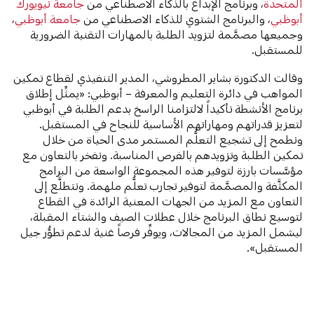
المتحدة
، وبرنامج الإبداع بالذكاء الاصطناعي من
جامعة نيويورك
أبوظبي
، والبرنامج الشتوي للذكاء الاصطناعي من
جامعة أبوظبي
،
وجميعها مصمَّمة لتزويد الطلبة بالمهارات التقنية الضرورية
للمستقبل.
وقالت الدكتورة بشاير المطروشي، المدير التنفيذي لقطاع تمكين
المواهب في دائرة التعليم والمعرفة – أبوظبي: «يمثِّل إطلاق
برنامج الأنشطة تأكيداً لالتزامنا الراسخ بدعم الطلبة في أبوظبي
لتعزيز قدراتهم ومهاراتهم الأساسية للنجاح في المستقبل.
ونطمح إلى تشجيع التعلُّم المستمر مدى الحياة من خلال
تمكين الطلبة وتزويدهم بالفرص المناسبة. ونفخر بالتعاون مع
مؤسَّسات بارزة لتوفير هذه المجموعة الواسعة من البرامج
المكثَّفة والمصمَّمة لتوفير تجارب تعلُّم ملهمة. ونتطلَّع إلى
التعاون مع المزيد من الجهات المعنية الرائدة في القطاع
لتوسيع نطاق البرنامج خلال عطلات الصيف والشتاء المقبلة،
ليشمل المزيد من المجالات، ويوفِّر فرصاً غنية لدعم تطوُّر جيل
المستقبل».