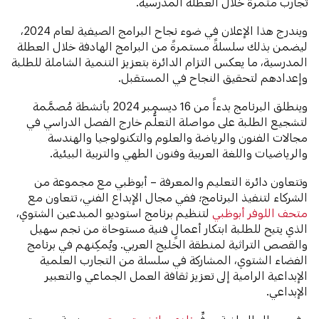
تجارب مثمرة خلال العطلة المدرسية.
ويندرج هذا الإعلان في ضوء نجاح البرامج الصيفية لعام 2024،
ليضمن بذلك سلسلةً مستمرةً من البرامج الهادفة خلال العطلة
المدرسية، ما يعكس التزام الدائرة بتعزيز التنمية الشاملة للطلبة
وإعدادهم لتحقيق النجاح في المستقبل.
وينطلق البرنامج بدءاً من 16 ديسمبر 2024 بأنشطة مُصمَّمة
لتشجيع الطلبة على مواصلة التعلُّم خارج الفصل الدراسي في
مجالات الفنون والرياضة والعلوم والتكنولوجيا والهندسة
والرياضيات واللغة العربية وفنون الطهي والتربية البيئية.
وتتعاون دائرة التعليم والمعرفة – أبوظبي مع مجموعة من
الشركاء لتنفيذ البرنامج؛ ففي مجال الإبداع الفني، تتعاون مع
متحف اللوفر أبوظبي
لتنظيم برنامج استوديو المبدعين الشتوي،
الذي يتيح للطلبة ابتكار أعمالٍ فنية مستوحاة من نجم سهيل
والقصص التراثية لمنطقة الخليج العربي. ويُمكِنهم في برنامج
الفضاء الشتوي، المشاركة في سلسلة من التجارب العلمية
الإبداعية الرامية إلى تعزيز ثقافة العمل الجماعي والتعبير
الإبداعي.