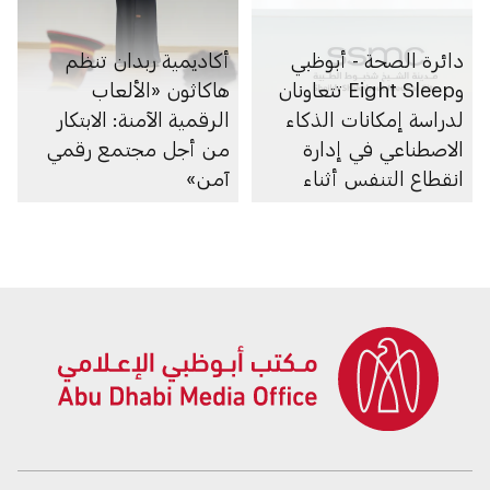
دائرة الصحة - أبوظبي
أكاديمية ربدان تنظم
وEight Sleep تتعاونان
هاكاثون «الألعاب
لدراسة إمكانات الذكاء
الرقمية الآمنة: الابتكار
الاصطناعي في إدارة
من أجل مجتمع رقمي
انقطاع التنفس أثناء
آمن»
النوم