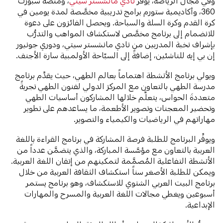
وفي مجال الرياضة، يوفِّر
نادي مانشستر سيتي
، ومنصة سبورت
360، وأكاديمية ستورم برامج تدريبية مخصَّصة لمدة يومين في
كرة القدم وكرة السلة والسباحة. ويحصل الفائزون على دعوة
للانضمام إلى برنامج مخصَّص لاستكشاف المواهب والتدرُّب
بإشراف نخبة المدربين من نادي مانشستر سيتي، ودوري جونيور
إن بي إيه للناشئين، إضافةً إلى السبّاحة الأولمبية سارة الأجنف.
ويولي برنامج الأنشطة اهتماماً بعالم الطهي، حيث يقدِّم برنامج
مدرسة الطهي بالتعاون مع المركز الدولي لفنون الطهي تجربةً
متعددةَ الحواس، يتعلَّم خلالها المشاركون أساسيات الطهي
وتحضير المعجنات وتصوير الأطعمة، ما يساعدهم على تطوير
مهاراتهم في الرياضيات والكيمياء والتصوير.
ويوفِّر البرنامج للطلبة فرصة المشاركة في برنامج القراءة باللغة
العربية بالتعاون مع مؤسَّسة المباركة، والذي يتضمَّن عدداً من
الأنشطة التفاعلية المُصمَّمة لتمكينهم من إتقان اللغة العربية.
ويمكن للطلبة الأصغر سناً استكشاف الثقافة العربية من خلال
برنامج البيت العربي الشتوي للاستكشاف، وهو برنامج يستمر
أسبوعين ويغطي مجالات اللغة العربية والمسرح والمهارات
الإبداعية.