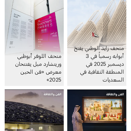
متحف زايد الوطني يفتح
أبوابه رسمياً في 3
متحف اللوفر أبوظبي
ديسمبر 2025 في
وريتشارد ميل يفتتحان
المنطقة الثقافية في
معرض «فن الحين
السعديات
2025»
الفن والثقافة
الفن والثقافة