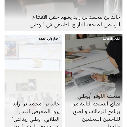
خالد بن محمد بن زايد يشهد حفل الافتتاح
الرسمي لمتحف التاريخ الطبيعي في أبوظبي
الفن والثقافة
أخبار ولي العهد
متحف اللوفر أبوظبي
يطلق النسخة الثانية من
خالد بن محمد بن زايد
برنامج الزمالات والمنح
يزور المعرض الفني
للباحثين المحليين
الطلابي "وطني إبداعي"
والدوليين
في متحف اللوفر أبوظبي