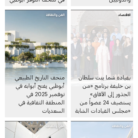
الاقتصاد
الفن والثقافة
بقيادة شما بنت سلطان
متحف التاريخ الطبيعي
بن خليفة برنامج «من
أبوظبي يفتح أبوابه في
الجذور إلى الآفاق»
نوفمبر 2025 في
يستضيف 24 عضواً من
المنطقة الثقافية في
«مجلس القيادات الشابة
السعديات
العالمي» التابع للمنتدى
الفن والثقافة
الاقتصادي العالمي
الفن والثقافة