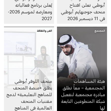
أبوظبي تعلن افتتاح
يُعلن برنامج فعالياته
متحف جوجنهايم أبوظبي
ومعارضه لموسم 2026-
في 11 ديسمبر 2026
2027
المجتمع
الفن والثقافة
هيئة المساهمات
متحف اللوفر أبوظبي
المجتمعية – معاً تطلق
يطلق «منصة المتحف
مبادرة مجتمعية لتفعيل
للمناهج التعليمية» لدمج
شبكة المتطوعين التابعة
مقتنيات المتحف
لها
العالمية في المناهج