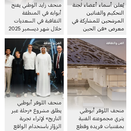
يُعلن أسماء أعضاء لجنة
متحف زايد الوطني يفتح
التحكيم والفنانين
أبوابه في المنطقة
المرشحين للمشاركة في
الثقافية في السعديات
معرض «فن الحين
خلال شهر ديسمبر 2025
2025» وجائزة «ريتشارد
الفن والثقافة
ميل للفنون»
الفن والثقافة
متحف اللوفر أبوظبي
متحف اللوفر أبوظبي
يطلق مشروع «رحلة عبر
يثري مجموعته الفنية
التاريخ» لإثراء تجربة
بمقتنيات فريدة وقطع
الزوّار باستخدام الواقع