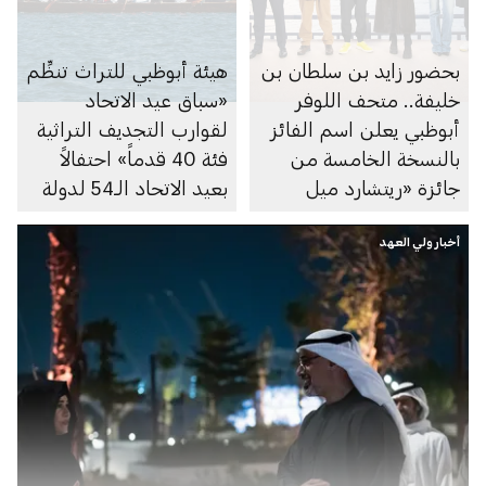
بحضور زايد بن سلطان بن
هيئة أبوظبي للتراث تنظِّم
خليفة.. متحف اللوفر
«سباق عيد الاتحاد
أبوظبي يعلن اسم الفائز
لقوارب التجديف التراثية
بالنسخة الخامسة من
فئة 40 قدماً» احتفالاً
جائزة «ريتشارد ميل
بعيد الاتحاد الـ54 لدولة
للفنون» ضمن معرض
الإمارات
أخبار ولي العهد
«فن الحين 2025»