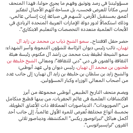
مسؤوليتنا في رصد وتوثيق وفهم ما يجري حولنا، فهذا المتحف
ليس مكاناً للعرض فحسب، بل مساحة تُلهم الأجيال لتفكير
أعمق بمستقبل الأرض، لتُسهم في صياغة إرث إنساني عالمي،
وذلك استكمالاً لدور دولة الإمارات العربية المتحدة الريادي في
الأبحاث العلمية متعددة التخصصات والتعليم الابتكاري".
حضر حفل الافتتاح..
سمو الشيخ ذياب بن محمد بن زايد آل
نهيان
، نائب رئيس ديوان الرئاسة للشؤون التنموية وأسر الشهداء؛
سمو الشيخة لطيفة بنت محمد بن راشد آل مكتوم، رئيسة هيئة
الثقافة والفنون في دبي "دبي للثقافة"؛ ومعالي
الشيخ خليفة بن
طحنون بن محمد آل نهيان
، رئيس ديوان ولي عهد أبوظبي؛
والشيخ زايد بن سلطان بن خليفة بن زايد آل نهيان؛ إلى جانب عدد
من أصحاب المعالي الوزراء وكبار المسؤولين.
ويضم متحف التاريخ الطبيعي أبوظبي مجموعة من أبرز
الاكتشافات العلمية في عالم الحفريات، من بينها قطيع متكامل
من "الصوربودات"، الديناصورات العملاقة ذات الأعناق الطويلة،
بخمسة أنواع مختلفة تُعرض للمرة الأولى عالمياً، إلى جانب أحد
أكمل هياكل "تيرانوصور ريكس" المكتشفة، وديناصور ثلاثي
القرون "ترايسيراتوبس".