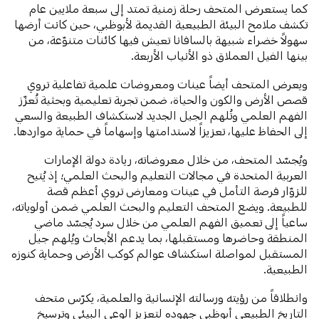
كما يستعرض المتحف رحلة زمنية تمتد إلى سبعة ملايين عام
تكشف ملامح البيئة الطبيعية القديمة لأبوظبي، حين كانت أرضها
سهولاً خضراء شبيهة بالسافانا تعيش فيها كائنات متنوّعة، من
بينها الفيل العملاق ذو الأنياب الأربعة.
ويعرض المتحف أيضاً عينات ومعروضات علمية تفاعلية تروي
قصص الأرض والكون والحياة، ضمن تجربة تعليمية وبحثية تُعزّز
الفهم العلمي وتُلهم الجيل الجديد لاستكشاف الطبيعة والسعي
إلى الحفاظ عليها، تعزيزاً لاستدامتها وإسهاماً في حماية مواردها.
ويُجسّد المتحف، من خلال معروضاته، ريادة دولة الإمارات
العربية المتحدة في مجالات التعليم والبحث العلمي؛ إذ يُتيح
للزوّار فرصة التأمل في عينات ومعارض تروي أعظم قصة
للطبيعة. ويضع المتحف التعليم والبحث العلمي ضمن أولوياته،
ساعياً إلى تعميق الفهم العلمي من خلال سرد يُجسّد ماضي
المنطقة وحاضرها ومستقبلها، بما يدعم الأبحاث ويُلهم جيل
المستقبل لمواصلة استكشاف عوالم كوكب الأرض وحماية كنوزه
الطبيعية.
وانطلاقاً من رؤيته ورسالته الإنسانية والعلمية، يكرّس متحف
التاريخ الطبيعي أبوظبي جهوده لتعزيز الوعي البيئي وترسيخ