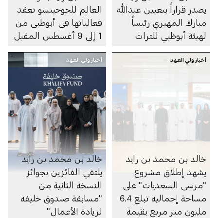
يصدر قراراً بتعيين عبدالله
العالم للجوجيتسو تعقد
مبارك المهيري رئيساً
فعالياتها في أبوظبي من
لهيئة أبوظبي للتراث
1 إلى 9 أغسطس المقبل
أخبار ولي العهد
أخبار ولي العهد
خالد بن محمد بن زايد
خالد بن محمد بن زايد
يشهد إطلاق مشروع
يلتقي الفائزين بجوائز
"مرسى السعديات" على
النسخة الثانية من
مساحة إجمالية تبلغ 6.4
"مسابقة صندوق خليفة
مليون متر مربع بقيمة
لريادة الأعمال"