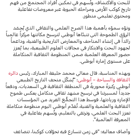
للبحث والاكتشاف، وتُسهم في تمكين أفراد المجتمع من فهم
تاريخ كوكب الأرض ومراحله الحيوية عبر معروضات تفاعلية
ومحتوى تعليمي متطور.
ونوّه سموّه بأهمية هذا الصرح العلمي والثقافي الذي يُجسّد
الرؤى الطموحة التي تتبنّاها أبوظبي لترسيخ مكانتها مركزاً عالمياً
رائداً في إنشاء المتاحف والمعارض التاريخية والفنية، وداعماً
لجهود البحث والابتكار في مجالات العلوم الطبيعية، بما يُعزز
حضور المعرفة العلمية ضمن المنظومة الثقافية المتكاملة
على مستوى إمارة أبوظبي.
وبهذه المناسبة، قال معالي محمد خليفة المبارك، رئيس
دائرة
الثقافة والسياحة – أبوظبي
: "يُشكّل متحف التاريخ الطبيعي
أبوظبي ركيزةً محوريةً في المنطقة الثقافية في السعديات، ودفعاً
جديداً لمسيرتنا في ترسيخ مشهد ثقافي متكامل يعكس طموح
الإمارة وريادتها، فوسط هذا التجمُّع الفريد من المؤسسات
الثقافية والعلمية والفنية، تُقدّم أبوظبي اليوم منظومة متكاملة
تعزز البحث العلمي، وترتقي بالتعليم، وتُسهم بفاعلية في
المعرفة العالمية".
وأضاف معاليه: "في زمن تتسارع فيه تحوّلات كوكبنا، تتضاعف