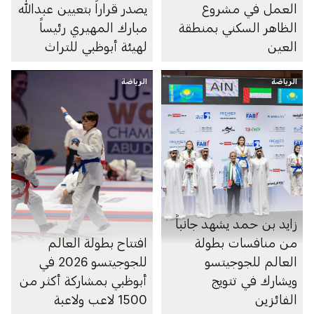
العمل في مشروع
يصدر قراراً بتعيين عبدالله
الظاهر السكني بمنطقة
مبارك المهيري رئيساً
العين
لهيئة أبوظبي للتراث
الرياضة
الرياضة
زايد بن حمد يشهد جانباً
من منافسات بطولة
افتتاح بطولة العالم
العالم للجوجيتسو
للجوجيتسو 2026 في
ويشارك في تتويج
أبوظبي بمشاركة أكثر من
الفائزين
1500 لاعب ولاعبة