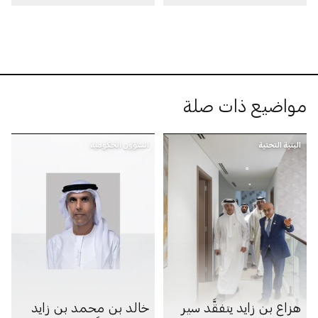
100 مليار درهم
مواضيع ذات صلة
البنية التحتية
الشؤون الحكومية
هزاع بن زايد يتفقَّد سير
خالد بن محمد بن زايد