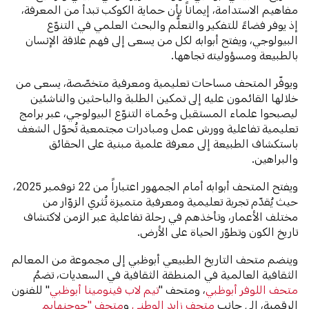
مفاهيم الاستدامة، إيماناً بأن حماية الكوكب تبدأ من المعرفة،
إذ يوفر فضاءً للتفكير والتعلُّم والبحث العلمي في التنوّع
البيولوجي، ويفتح أبوابه لكل من يسعى إلى فهم علاقة الإنسان
بالطبيعة ومسؤوليته تجاهها.
ويوفّر المتحف مساحات تعليمية ومعرفية متخصّصة، يسعى من
خلالها القائمون عليه إلى تمكين الطلبة والباحثين والناشئين
ليصبحوا علماء المستقبل وحُمـاة التنوّع البيولوجي، عبر برامج
تعليمية تفاعلية وورش عمل ومبادرات مجتمعية تُحوّل الشغف
باستكشاف الطبيعة إلى معرفة علمية مبنية على الحقائق
والبراهين.
ويفتح المتحف أبوابه أمام الجمهور اعتباراً من 22 نوفمبر 2025،
حيث يُقدّم تجربة تعليمية ومعرفية متميزة تُثري الزوّار من
مختلف الأعمار، وتأخذهم في رحلة تفاعلية عبر الزمن لاكتشاف
تاريخ الكون وتطوّر الحياة على الأرض.
وينضم متحف التاريخ الطبيعي أبوظبي إلى مجموعة من المعالم
الثقافية العالمية في المنطقة الثقافية في السعديات، تضمُ
متحف اللوفر أبوظبي
، ومتحف "
تيم لاب فينومينا أبوظبي
" للفنون
الرقمية، إلى جانب
متحف زايد الوطني
و
متحف "جوجنهايم