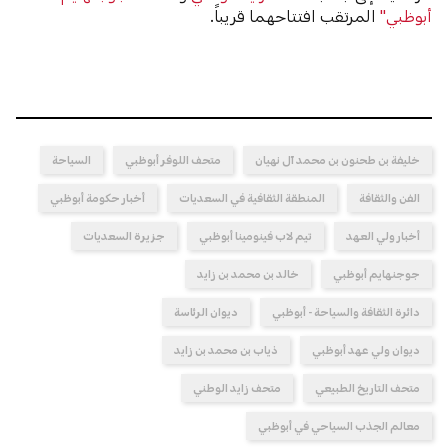
أبوظبي"
المرتقب افتتاحهما قريباً.
خليفة بن طحنون بن محمد آل نهيان
متحف اللوفر أبوظبي
السياحة
الفن والثقافة
المنطقة الثقافية في السعديات
أخبار حكومة أبوظبي
أخبار ولي العهد
تيم لاب فينومينا أبوظبي
جزيرة السعديات
جوجنهايم أبوظبي
خالد بن محمد بن زايد
دائرة الثقافة والسياحة - أبوظبي
ديوان الرئاسة
ديوان ولي عهد أبوظبي
ذياب بن محمد بن زايد
متحف التاريخ الطبيعي
متحف زايد الوطني
معالم الجذب السياحي في أبوظبي