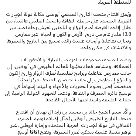
للمنطقة العربية.
ويُعزز افتتاح متحف التاريخ الطبيعي أبوظبي مكانة دولة الإمارات
العربية المتحدة على خريطة الثقافة والبحث العلمي عالمياً، من
خلال إتاحة الفرصة أمام الزوّار والباحثين لعيش رحلة تمتد عبر
13.8 مليار عام من تاريخ الأرض والكون والحياة، عبر معارض
وتجارب تفاعلية وأبحاث علمية رائدة تجمع بين التاريخ والمعرفة
والاكتشاف في مكان واحد.
ويضم المتحف مجموعات نادرة من النيازك والأحفوريات
العملاقة، ومشاهد مُعاد تخيُّلها للعالم الطبيعي في أبوظبي، إلى
جانب معارض تفاعلية وبرامج تعليمية تُعرِّف الزوّار بتاريخ الكون
والتنوّع البيولوجي، إلى جانب احتضان المتحف مركزاً بحثياً
متخصصاً يُعنى بعلوم الحفريات والأحياء والبيئة، إسهاماً في
توسيع دائرة المعرفة والثقافة، ودعماً للجهود الدولية الرامية إلى
حماية الطبيعة واستدامتها للأجيال القادمة.
وأكَّد سمو الشيخ خالد بن محمد بن زايد آل نهيان أن افتتاح
متحف التاريخ الطبيعي أبوظبي يُمثّل إضافة نوعية للمشهد
الثقافي في دولة الإمارات العربية المتحدة وإمارة أبوظبي، عبر
توفير منصة علمية مبتكرة تُعزز المعرفة، وتفتح آفاقاً أوسع