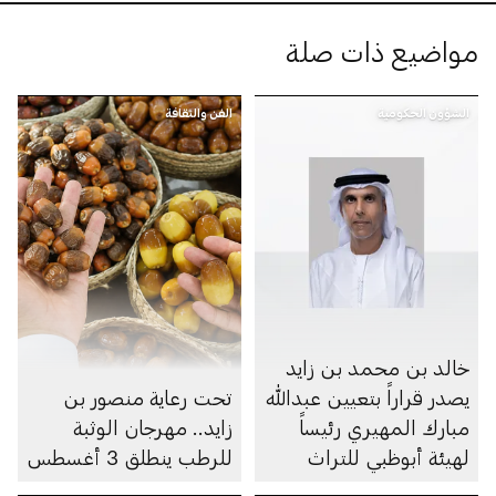
مواضيع ذات صلة
الشؤون الحكومية
الفن والثقافة
خالد بن محمد بن زايد
يصدر قراراً بتعيين عبدالله
تحت رعاية منصور بن
مبارك المهيري رئيساً
زايد.. مهرجان الوثبة
لهيئة أبوظبي للتراث
للرطب ينطلق 3 أغسطس