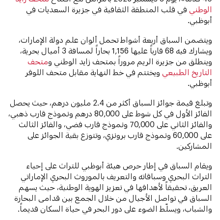
الوطني
في قلب المنطقة الثقافية في جزيرة السعديات في
أبوظبي.
ويتضمن السباق أربعة أشواط تحمل ألوان علم دولة الإمارات،
ويشارك فيه 68 قارباً عليها 1,156 بحاراً لمسافة 3 أميال بحرية،
وينطلق من جزيرة الريم مروراً بمتحف زايد الوطني و
متحف
التاريخ الطبيعي
ويختتم في خط النهاية مقابل متحف اللوفر
أبوظبي.
وتبلغ قيمة جوائز السباق أكثر من 2.4 مليون درهم، حيث يحصل
الفائز الأول في كل شوط على 80,000 درهم ونموذج قارب ذهبي،
والفائز الثاني على 70,000 ونموذج قارب فضي، والفائز الثالث
على 60,000 ونموذج قارب برونزي، وتتوزع بقية الجوائز على
المشاركين.
ويقام السباق في إطار حرص هيئة أبوظبي للتراث على إحياء
التراث البحري وسباقاته والتعريف بالموروث البحري الإماراتي
العريق، تحقيقاً لأهدافها في تعزيز الهوية الوطنية، حيث يسهم
السباق في تواصل الأجيال من خلال الجمع بين قدامى البحارة
والشباب، ويسلّط الضوء على دور البحر في حياة السكان قديماً.