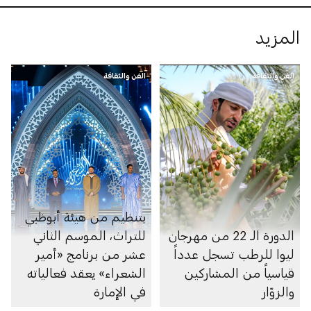
المزيد
الفن والثقافة
الفن والثقافة
بتنظيم من هيئة أبوظبي
الدورة الـ 22 من مهرجان
للتراث، الموسم الثاني
ليوا للرطب تسجل عدداً
عشر من برنامج «أمير
قياسياً من المشاركين
الشعراء» يعقد فعالياته
والزوّار
في الإمارة