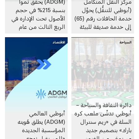
مركز النقل المتكامل
(ADGM) يحقِّق نمواً
(أبوظبي للتنقُّل) يحوِّل
بنسبة 215% في حجم
خدمة الحافلات رقم (65)
الأصول تحت الإدارة في
إلى خدمة صديقة للبيئة
الربع الثالث من عام
2024
السياحة
الاقتصاد
دائرة الثقافة والسياحة –
أبوظبي تدشِّن ملعب كرة
أبوظبي العالمي
السلة في «ريم سنترال
(ADGM) يطلق هُويته
بارك» بتصميم جديد
المؤسسية الجديدة
مستوحَى من الفنون
«للمستقبل نهج»