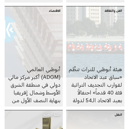
تشغيل مركبات الأجرة
الفن والثقافة
ذاتية القيادة
الاقتصاد
«روبوتاكسي» ليشمل
مدينة خليفة ومدينة
مصدر وربدان
هيئة أبوظبي للتراث تنظِّم
أبوظبي العالمي
«سباق عيد الاتحاد
(ADGM) أكبر مركز مالي
لقوارب التجديف التراثية
دولي في منطقة الشرق
فئة 40 قدماً» احتفالاً
الأوسط وشمال إفريقيا
بعيد الاتحاد الـ54 لدولة
بنهاية النصف الأول من
الإمارات
2025، بأكثر من 11,000
النقل
البنية التحتية
ترخيص نشط