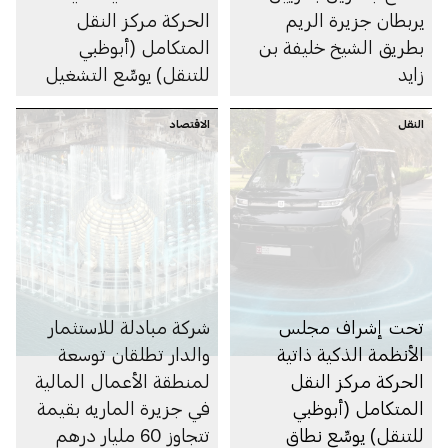
يربطان جزيرة الريم
الحركة مركز النقل
بطريق الشيخ خليفة بن
المتكامل (أبوظبي
زايد
للتنقل) يوسِّع التشغيل
التجاري لخدمة مركبات
النقل
الاقتصاد
الأجرة ذاتية القيادة في
جزيرة ياس
تحت إشراف مجلس
شركة مبادلة للاستثمار
الأنظمة الذكية ذاتية
والدار تطلقان توسعة
الحركة مركز النقل
لمنطقة الأعمال المالية
المتكامل (أبوظبي
في جزيرة الماريه بقيمة
للتنقل) يوسِّع نطاق
تتجاوز 60 مليار درهم