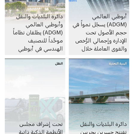
أبوظبي العالمي
دائرة البلديات والنقل
(ADGM) يسجّل نمواً في
وأبوظبي العالمي
حجم الأصول تحت
(ADGM) يطلقان نظاماً
الإدارة وإجمالي الرُّخص
موحَّداً للتصنيف
والقوى العاملة خلال
الهندسي في أبوظبي
2025
البنية التحتية
النقل
دائرة البلديات والنقل
تحت إشراف مجلس
تفتتح جسرين بحريين
الأنظمة الذكية ذاتية