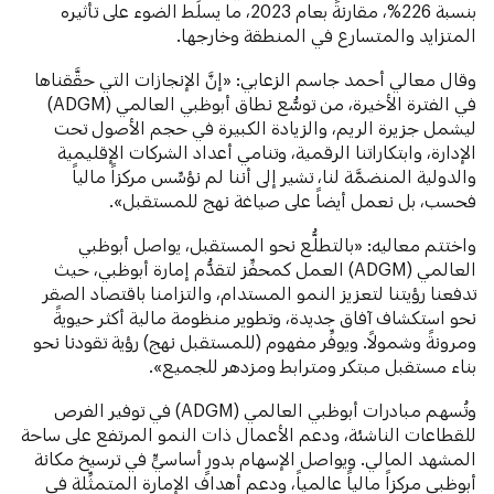
بنسبة 226%، مقارنةً بعام 2023، ما يسلِّط الضوء على تأثيره
المتزايد والمتسارع في المنطقة وخارجها.
وقال معالي أحمد جاسم الزعابي: «إنَّ الإنجازات التي حقَّقناها
في الفترة الأخيرة، من توسُّع نطاق أبوظبي العالمي (ADGM)
ليشمل جزيرة الريم، والزيادة الكبيرة في حجم الأصول تحت
الإدارة، وابتكاراتنا الرقمية، وتنامي أعداد الشركات الإقليمية
والدولية المنضمَّة لنا، تشير إلى أننا لم نؤسِّس مركزاً مالياً
فحسب، بل نعمل أيضاً على صياغة نهج للمستقبل».
واختتم معاليه: «بالتطلُّع نحو المستقبل، يواصل أبوظبي
العالمي (ADGM) العمل كمحفِّز لتقدُّم إمارة أبوظبي، حيث
تدفعنا رؤيتنا لتعزيز النمو المستدام، والتزامنا باقتصاد الصقر
نحو استكشاف آفاق جديدة، وتطوير منظومة مالية أكثر حيويةً
ومرونةً وشمولاً. ويوفِّر مفهوم (للمستقبل نهج) رؤية تقودنا نحو
بناء مستقبل مبتكر ومترابط ومزدهر للجميع».
وتُسهم مبادرات أبوظبي العالمي (ADGM) في توفير الفرص
للقطاعات الناشئة، ودعم الأعمال ذات النمو المرتفع على ساحة
المشهد المالي. ويواصل الإسهام بدورٍ أساسيٍّ في ترسيخ مكانة
أبوظبي مركزاً مالياً عالمياً، ودعم أهداف الإمارة المتمثِّلة في