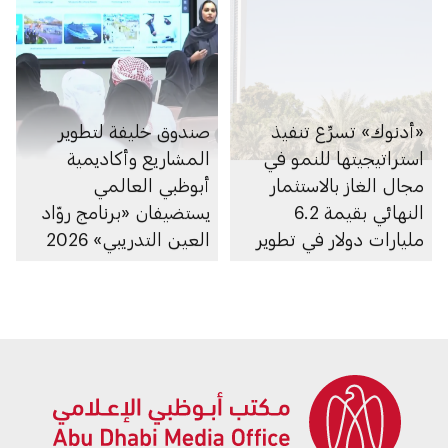
«أدنوك» تسرِّع تنفيذ
صندوق خليفة لتطوير
استراتيجيتها للنمو في
المشاريع وأكاديمية
مجال الغاز بالاستثمار
أبوظبي العالمي
النهائي بقيمة 6.2
يستضيفان «برنامج روّاد
مليارات دولار في تطوير
العين التدريبي» 2026
الغطاء الغازي لحقل أم
الشيف في أبوظبي