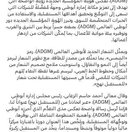
(ADGM)، تعكس هُويته المؤسَّسية الجديدة رؤيته الواضحة التي
تهدف إلى تعزيز مكانة إمارة أبوظبي وجهةً مُفضَّلةً للشركات التي
تسعى إلى التوسُّع وتحقيق أهدافها المستقبلية، والاستفادة من
الخبرات المتخصِّصة للسوق. وتبرز الهُوية المؤسَّسية الجديدة دور
أبوظبي العالمي (ADGM)، بصفته جسراً يربط بين الشرق والغرب،
وتوفيره بيئة مواتية للأعمال، بما يُمكِّن الشركات من ازدهار
أعمالها.
ويمثِّل الشعار الجديد لأبوظبي العالمي (ADGM)، رمز
«الشمس»، بما تمثِّله من مصدرٍ للطاقة، مع تطوير الشعار ليرمز
أيضاً إلى النمو والتفاؤل. واستوحيت ملامح تصميم الشعار من
أشكال وخطوط الخط العربي، ليرسم عبرها نقطة التقاء يُلهم
الشركات للمُضي قُدماً في مسيرتها المستقبلية تحت شعار
«للمستقبل نهج».
وقال معالي أحمد جاسم الزعابي، رئيس مجلس إدارة أبوظبي
العالمي (ADGM): «عبر اتخاذنا من (للمستقبل نهج) عنواناً لنا،
فإننا نُرسل رسالة واضحة تعكس مدى التقدُّم الذي أحرزه أبوظبي
العالمي (ADGM)، وأهمية المنظومة الشاملة التي يوفِّرها،
وتوجُّهاته المستقبلية. ويلخِّص هذا العنوان دورنا باعتبارنا مركزاً
مالياً دولياً موثوقاً ونشطاً ومستداماً، يتخِّذ من المستقبل ركيزةً