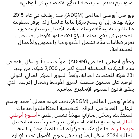
له، ويلتزم بدعم استراتيجية التنوُّع الاقتصادي في أبوظبي».
ويواصل أبوظبي العالمي (ADGM)، منذ إطلاقه في عام 2015
برؤية تهدف إلى أن يصبح مركزاً مالياً عالمياً رائداً يوفِّر منظومة
شاملة وآمنة وشفّافة وبيئة مواتية للأعمال، وممارسة دوره
المحوري في دفع عجلة التنوُّع الاقتصادي لأبوظبي من خلال
تعزيز قطاعات عدَّة، تشمل التكنولوجيا والتمويل والأعمال
المستدامة.
وحقَّق أبوظبي العالمي (ADGM) نمواً متسارعاً، وسجَّل زيادة في
عدد الشركات المنضمَّة لتبلغ أكثر من 2,000 شركة، من بينها
231 شركة للخدمات المالية. ويُعَدُّ السوق المركز المالي الدولي
الوحيد على مستوى منطقة الشرق الأوسط وشمال إفريقيا الذي
يطبِّق قانون العموم الإنجليزي مباشرة.
وقدَّم أبوظبي العالمي (ADGM)، تحت قيادة معالي أحمد جاسم
الزعابي، العديد من اللوائح التنظيمية المتكاملة والخدمات
المتقدِّمة، وسجَّل إنجازاتٍ مهمَّةً تشمل إطلاق «
أسبوع أبوظبي
المالي
»، وتوسيع نطاقه الجغرافي بنحو عشرة أضعاف ليشمل
جزيرة الريم
، ما عزَّز مكانته مركزاً مالياً عالمياً. وخلال السنة
المالية 2024، سجَّل أيضاً زيادة في حجم الأصول تحت الإدارة