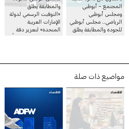
المجتمع – أبوظبي
والمطابقة يطلق
ومجلس أبوظبي
«التوقيت الرسمي لدولة
الرياضي.. مجلس أبوظبي
الإمارات العربية
للجودة والمطابقة يطلق
المتحدة» لتعزيز دقة
المرحلة التجريبية من
القياسات الزمنية محلياً
برنامج «مطابقة المنشآت
وعالمياً
المطبِّقة لنظام بيئة عمل
نشطة»
مواضيع ذات صلة
الاقتصاد
الاقتصاد