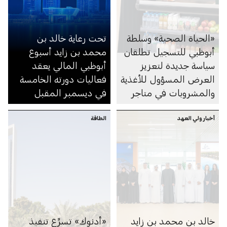
«الحياة الصحية» وسلطة
تحت رعاية خالد بن
أبوظبي للتسجيل تطلقان
محمد بن زايد أسبوع
سياسة جديدة لتعزيز
أبوظبي المالي يعقد
العرض المسؤول للأغذية
فعاليات دورته الخامسة
والمشروبات في متاجر
في ديسمبر المقبل
السوبرماركت ومنصاتها
الإلكترونية
أخبار ولي العهد
الطاقة
خالد بن محمد بن زايد
«أدنوك» تسرِّع تنفيذ