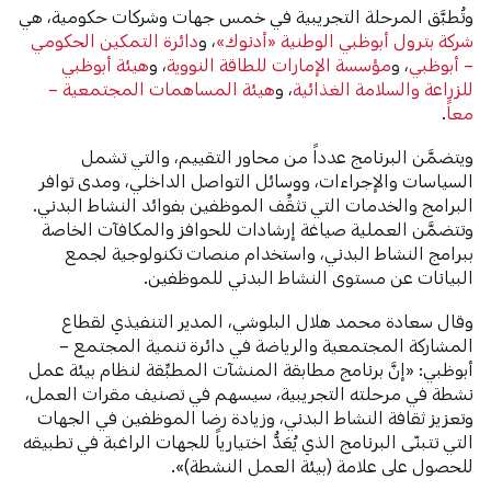
وتُطبَّق المرحلة التجريبية في خمس جهات وشركات حكومية، هي
شركة بترول أبوظبي الوطنية «أدنوك»
، و
دائرة التمكين الحكومي
– أبوظبي
، و
مؤسسة الإمارات للطاقة النووية
، و
هيئة أبوظبي
للزراعة والسلامة الغذائية
، و
هيئة المساهمات المجتمعية –
معاً
.
ويتضمَّن البرنامج عدداً من محاور التقييم، والتي تشمل
السياسات والإجراءات، ووسائل التواصل الداخلي، ومدى توافر
البرامج والخدمات التي تثقِّف الموظفين بفوائد النشاط البدني.
وتتضمَّن العملية صياغة إرشادات للحوافز والمكافآت الخاصة
ببرامج النشاط البدني، واستخدام منصات تكنولوجية لجمع
البيانات عن مستوى النشاط البدني للموظفين.
وقال سعادة محمد هلال البلوشي، المدير التنفيذي لقطاع
المشاركة المجتمعية والرياضة في دائرة تنمية المجتمع –
أبوظبي: «إنَّ برنامج مطابقة المنشآت المطبِّقة لنظام بيئة عمل
نشطة في مرحلته التجريبية، سيسهم في تصنيف مقرات العمل،
وتعزيز ثقافة النشاط البدني، وزيادة رضا الموظفين في الجهات
التي تتبنّى البرنامج الذي يُعَدُّ اختيارياً للجهات الراغبة في تطبيقه
للحصول على علامة (بيئة العمل النشطة)».