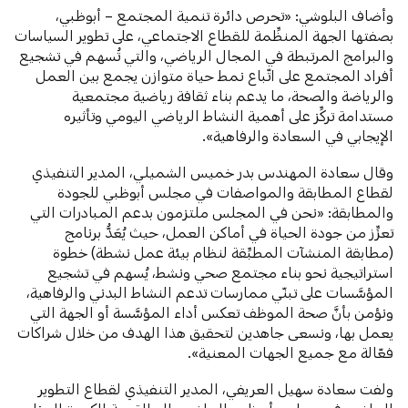
وأضاف البلوشي: «تحرص دائرة تنمية المجتمع – أبوظبي،
بصفتها الجهة المنظِّمة للقطاع الاجتماعي، على تطوير السياسات
والبرامج المرتبطة في المجال الرياضي، والتي تُسهم في تشجيع
أفراد المجتمع على اتّباع نمط حياة متوازن يجمع بين العمل
والرياضة والصحة، ما يدعم بناء ثقافة رياضية مجتمعية
مستدامة تركِّز على أهمية النشاط الرياضي اليومي وتأثيره
الإيجابي في السعادة والرفاهية».
وقال سعادة المهندس بدر خميس الشميلي، المدير التنفيذي
لقطاع المطابقة والمواصفات في مجلس أبوظبي للجودة
والمطابقة: «نحن في المجلس ملتزمون بدعم المبادرات التي
تعزِّز من جودة الحياة في أماكن العمل، حيث يُعَدُّ برنامج
(مطابقة المنشآت المطبِّقة لنظام بيئة عمل نشطة) خطوة
استراتيجية نحو بناء مجتمع صحي ونشط، يُسهم في تشجيع
المؤسَّسات على تبنّي ممارسات تدعم النشاط البدني والرفاهية،
ونؤمن بأنَّ صحة الموظف تعكس أداء المؤسَّسة أو الجهة التي
يعمل بها، ونسعى جاهدين لتحقيق هذا الهدف من خلال شراكات
فعّالة مع جميع الجهات المعنية».
ولفت سعادة سهيل العريفي، المدير التنفيذي لقطاع التطوير