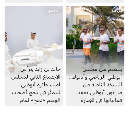
السوبرماركت ومنصاتها
الرياضة
المجتمع
الإلكترونية
بتنظيم من مجلس
خالد بن زايد يترأس
أبوظبي الرياضي وأدنوك..
الاجتماع الثاني لمجلس
النسخة الثامنة من
أمناء جائزة أبوظبي
ماراثون أبوظبي تعقد
للتميُّز في دمج أصحاب
فعالياتها في الإمارة
الهمم «دمج» لعام
2026